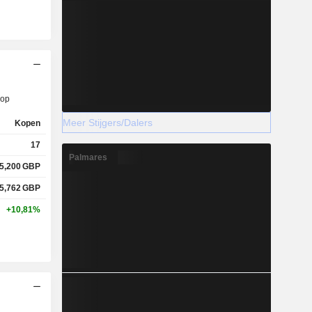
op
Meer Stijgers/Dalers
Kopen
17
Palmares
5,200
GBP
5,762
GBP
+10,81%