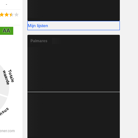
-
Mijn lijsten
AA
Palmares