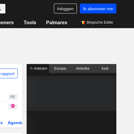
Inloggen
Ik abonneer me
eeners
Tools
Palmares
Belgische Editie
Indexen
Europa
Amerika
Azië
rapport
RE
gs
Agenda
Sector
Derivaten
ETF's