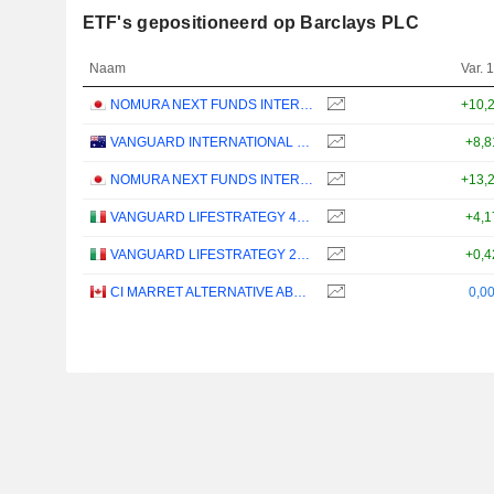
ETF's gepositioneerd op Barclays PLC
Naam
Var. 1
NOMURA NEXT FUNDS INTERNATIONAL EQUITY MSCI-KOKUSAI (YEN-HEDGED) ETF - JPY
+10,
VANGUARD INTERNATIONAL EQUITY INDEX FUNDS - VANGUARD FTSE ALL-WORLD EX-US ETF
+8,
NOMURA NEXT FUNDS INTERNATIONAL EQUITY MSCI-KOKUSAI (UNHEDGED) ETF - JPY
+13,
VANGUARD LIFESTRATEGY 40% EQUITY UCITS ETF - DISTRIBUTING - EUR
+4,
VANGUARD LIFESTRATEGY 20% EQUITY UCITS ETF - DISTRIBUTING - EUR
+0,
CI MARRET ALTERNATIVE ABSOLUTE RETURN BOND ETF - CAD
0,0