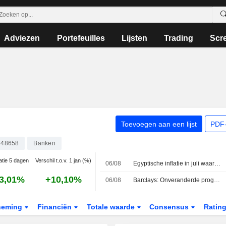
Adviezen
Portefeuilles
Lijsten
Trading
Scr
Toevoegen aan een lijst
PDF-
348658
Banken
atie 5 dagen
Verschil t.o.v. 1 jan (%)
06/08
Egyptische inflatie in juli waarschijnlijk gestegen naar 15,6 %
3,01%
+10,10%
06/08
Barclays: Onveranderde prognoses, maar hogere SOTP-waardering
neming
Financiën
Totale waarde
Consensus
Ratin