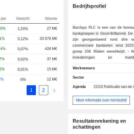
Bedrijfsprofiel
 jan
Gewicht
Volume
Barclays PLC is een van de toon
20%
27 M€
1,24%
bankgroepen in Groot-Brittannië. De a
81%
33 076 M€
0,12%
zijn georganiseerd rond drie se
commercieel bankieren: eind 202
24%
426 M€
0,07%
groep 206 filialen wereldwijd; - financiering,
investeringen en marktba
17%
37 M€
0,02%
gespecialiseerde financiering (
Werknemers
42%
15 M€
0,01%
projecten, enz.), portefeuillebeheer, 
op de aandelen-, rente-, va
Sector
0%
12 M€
-0%
grondstoffenmarkten, aandelenhand
Agenda
22/10
Publicatie van de resultat
over fusies en overnames, investerin
1
2
enz.; - uitgifte van creditcards. Eind 2025
beheerde de groep 565,2 miljar
Meer informatie over het bedrijf
lopende deposito's en 337,9 milja
lopende kredieten. De inkomsten zijn
geografisch als volgt verdeeld:
Resultatenrekening en
Koninkrijk (54,2%), Europa (7,8%
schattingen
(32,8%), Azië (4,9%), Afrika en h