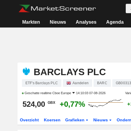
Markten
Nieuws
Analyses
Agenda
BARCLAYS PLC
ETF's Barclays PLC
Aandelen
BARC
GB0031
Geschatte realtime
Cboe Europe
14:10:03 07-08-2026
Vari
524,00
+0,77%
GBX
+
Overzicht
Koersen
Grafieken
Nieuws
Onder