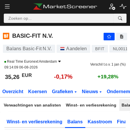
BASIC-FIT N.V.
35,26
€
-0,17%
BASIC-FIT N.V.
Balans Basic-Fit N.V.
Aandelen
BFIT
NL00118
Real Time
Euronext Amsterdam
Verschil t.o.v. 1 jan (%)
09:14:09 06-08-2026
EUR
-0,17%
35,26
+19,28%
Overzicht
Koersen
Grafieken
Nieuws
Ondernem
Verwachtingen van analisten
Winst- en verliesrekening
Bal
Winst- en verliesrekening
Balans
Kasstroom
Financ