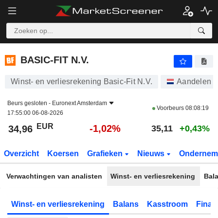
BASIC-FIT N.V.
34,96
€
-1,02%
BASIC-FIT N.V.
Winst- en verliesrekening Basic-Fit N.V.
Aandelen
Beurs gesloten -
Euronext Amsterdam
Voorbeurs
08:08:19
17:55:00 06-08-2026
EUR
-1,02%
34,96
35,11
+0,43%
Overzicht
Koersen
Grafieken
Nieuws
Ondernem
Verwachtingen van analisten
Winst- en verliesrekening
Bal
Winst- en verliesrekening
Balans
Kasstroom
Financ