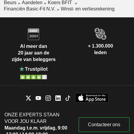
Beurs
Aandelen
Koers BFIT
Financiën Basic-Fit N.V.
Winst- en verliesrekening
+ 1.300.000
Al meer dan
leden
20 jaar aan de
zijde van beleggers
ONZE EXPERTS STAAN
VOOR JOU KLAAR
Contacteer ons
Maandag t.e.m. vrijdag, 9:00