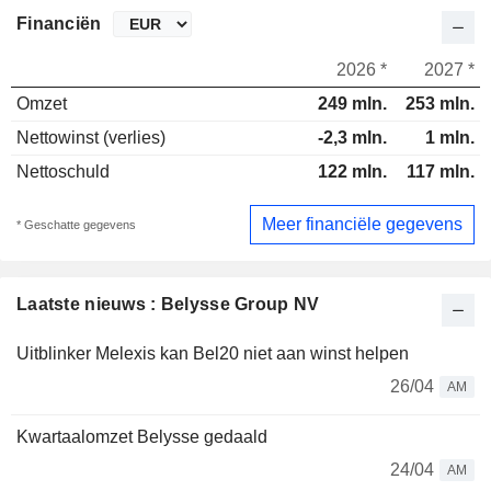
Financiën
2026 *
2027 *
Omzet
249 mln.
253 mln.
Nettowinst (verlies)
-2,3 mln.
1 mln.
Nettoschuld
122 mln.
117 mln.
Meer financiële gegevens
* Geschatte gegevens
Laatste nieuws : Belysse Group NV
Uitblinker Melexis kan Bel20 niet aan winst helpen
26/04
AM
Kwartaalomzet Belysse gedaald
24/04
AM