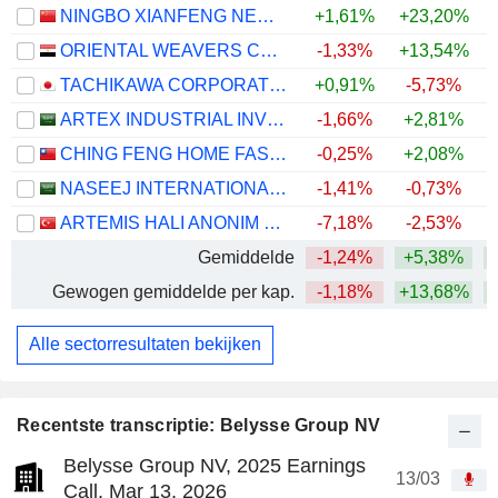
NINGBO XIANFENG NEW MATERIAL CO.,LTD
+1,61%
+23,20%
+
ORIENTAL WEAVERS CARPETS COMPANY (S.A.E)
-1,33%
+13,54%
+
TACHIKAWA CORPORATION
+0,91%
-5,73%
+
ARTEX INDUSTRIAL INVESTMENT COMPANY
-1,66%
+2,81%
CHING FENG HOME FASHIONS CO.,LTD
-0,25%
+2,08%
NASEEJ INTERNATIONAL TRADING COMPANY
-1,41%
-0,73%
ARTEMIS HALI ANONIM SIRKETI
-7,18%
-2,53%
Gemiddelde
-1,24%
+5,38%
Gewogen gemiddelde per kap.
-1,18%
+13,68%
Alle sectorresultaten bekijken
Recentste transcriptie: Belysse Group NV
Belysse Group NV, 2025 Earnings
13/03
Call, Mar 13, 2026