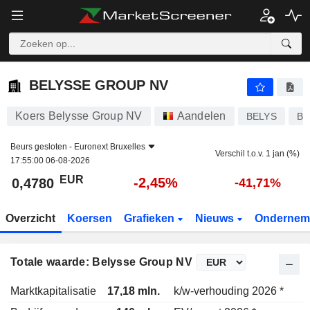
BELYSSE GROUP NV
0,4780
€
-2,45%
BELYSSE GROUP NV
Koers Belysse Group NV
Aandelen
BELYS
BE
Beurs gesloten -
Euronext Bruxelles
Verschil t.o.v. 1 jan (%)
17:55:00 06-08-2026
EUR
-2,45%
0,4780
-41,71%
Overzicht
Koersen
Grafieken
Nieuws
Ondernem
Totale waarde: Belysse Group NV
Marktkapitalisatie
17,18 mln.
k/w-verhouding 2026 *