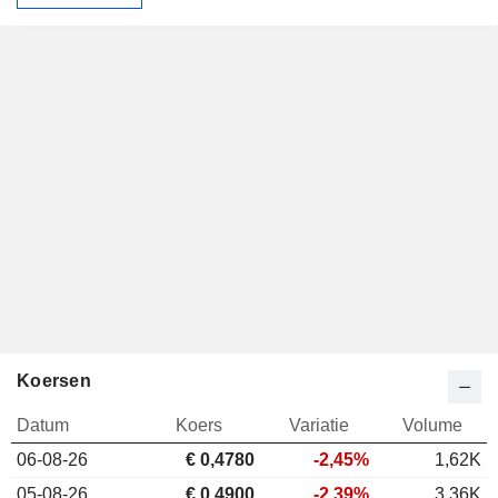
Koersen
Datum
Koers
Variatie
Volume
06-08-26
€ 0,4780
-2,45%
1,62K
05-08-26
€ 0,4900
-2,39%
3,36K