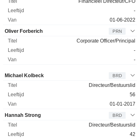
Financieel Directeur/CFO
-
01-06-2022
Oliver Forberich
PRN
Corporate Officer/Principal
-
-
Bestuurder
Titel
Leeftijd
Van
Michael Kolbeck
BRD
Directeur/Bestuurslid
56
01-01-2017
Hannah Strong
BRD
Directeur/Bestuurslid
42