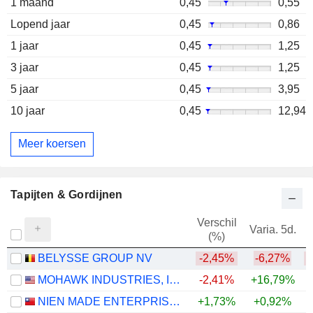
1 maand
0,45
0,55
Lopend jaar
0,45
0,86
1 jaar
0,45
1,25
3 jaar
0,45
1,25
5 jaar
0,45
3,95
10 jaar
0,45
12,94
Meer koersen
Tapijten & Gordijnen
Verschil
Varia. 5d.
V
(%)
BELYSSE GROUP NV
-2,45%
-6,27%
MOHAWK INDUSTRIES, INC.
-2,41%
+16,79%
NIEN MADE ENTERPRISE CO., LTD.
+1,73%
+0,92%