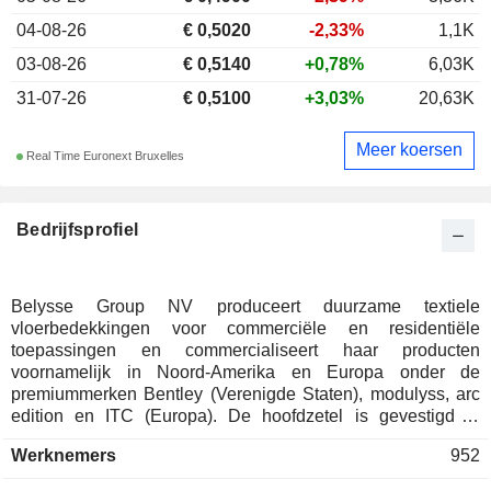
04-08-26
€ 0,5020
-2,33%
1,1K
03-08-26
€ 0,5140
+0,78%
6,03K
31-07-26
€ 0,5100
+3,03%
20,63K
Meer koersen
Real Time Euronext Bruxelles
Bedrijfsprofiel
Belysse Group NV produceert duurzame textiele
vloerbedekkingen voor commerciële en residentiële
toepassingen en commercialiseert haar producten
voornamelijk in Noord-Amerika en Europa onder de
premiummerken Bentley (Verenigde Staten), modulyss, arc
edition en ITC (Europa). De hoofdzetel is gevestigd in
Waregem (België), Belysse Group NV stelt ongeveer 1.000
Werknemers
952
mensen tewerk en heeft drie productievestigingen in België
(Tielt en Zele) en de Verenigde Staten (Los Angeles).