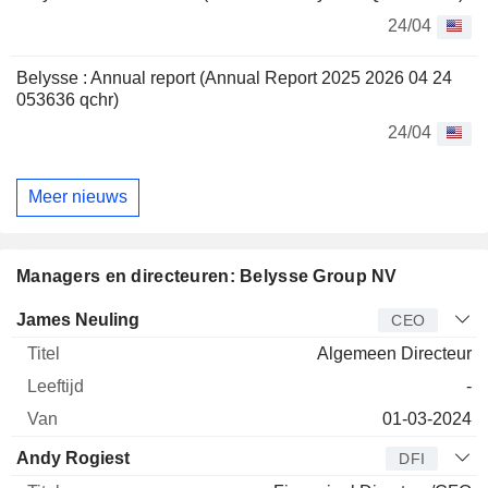
24/04
Belysse : Annual report (Annual Report 2025 2026 04 24
053636 qchr)
24/04
Meer nieuws
Managers en directeuren: Belysse Group NV
Bedrijfsleider
Titel
Leeftijd
Van
James Neuling
CEO
Algemeen Directeur
-
01-03-2024
Andy Rogiest
DFI