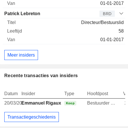
01-01-2017
Patrick Lebreton
BRD
Directeur/Bestuurslid
58
01-01-2017
Meer insiders
Recente transacties van insiders
Datum
Insider
Type
Hoofdpost
V
20/03/20
Emmanuel Rigaux
Bestuurder / senior manager
2
Koop
Transactiegeschiedenis