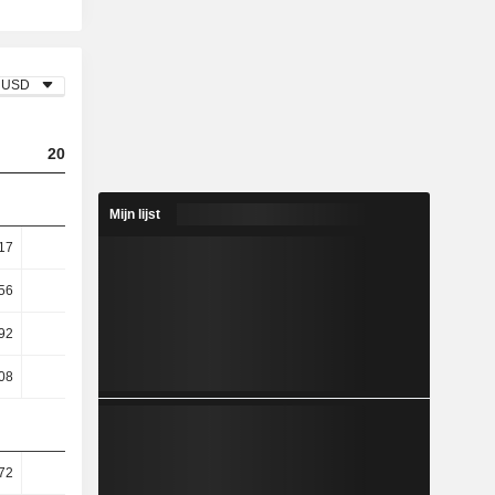
USD
2023
2024
2025
Mijn lijst
17
13,73
13,66
11,02
56
19,32
19,33
15,61
92
29,44
19,66
21,99
08
28,89
17,68
19,51
72
79,79
82,16
82,21