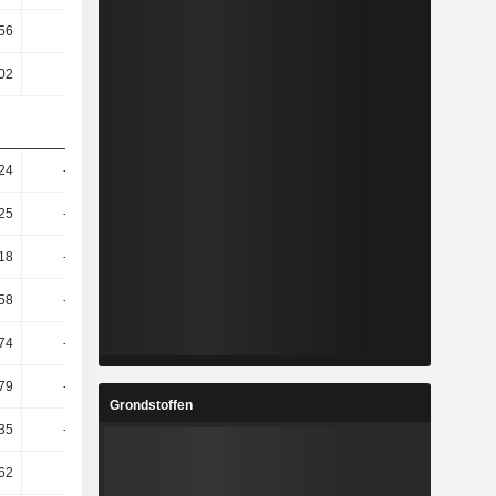
56
1,23
1,22
1,78
02
0,59
0,53
0,95
24
-17,16
3,42
-7,9
25
-22,89
6,67
-7,84
18
-30,65
5,22
-12,66
58
-34,32
6,14
-16,27
74
-34,48
6,11
-16,37
79
-36,05
-32,97
16,06
Grondstoffen
35
-58,18
-38,88
14,21
62
-33
-14,6
-6,85