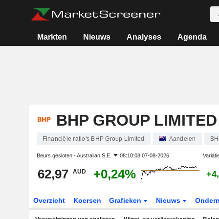
Markten
Nieuws
Analyses
Agenda
BHP GROUP LIMITED
Financiële ratio's BHP Group Limited
Aandelen
BH
Beurs gesloten -
Australian S.E.
08:10:08 07-08-2026
Variat
62,97
+0,24%
AUD
+4
Overzicht
Koersen
Grafieken
Nieuws
Onder