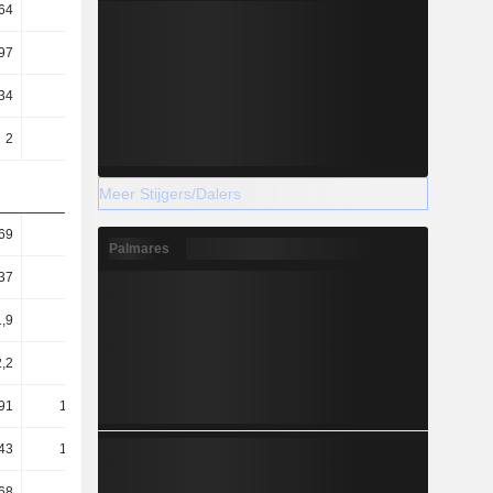
64
0,55
0,55
0,49
97
0,81
0,78
0,69
34
10,74
11,4
11,04
2
2,16
1,8
1,6
Meer Stijgers/Dalers
69
1,23
1,7
1,46
Palmares
37
0,92
1,26
1,06
1,9
0,98
1,45
1,2
,2
33,98
32,1
33,06
91
169,27
203,6
227,49
43
189,36
226,01
276,11
68
13,89
9,69
-15,56