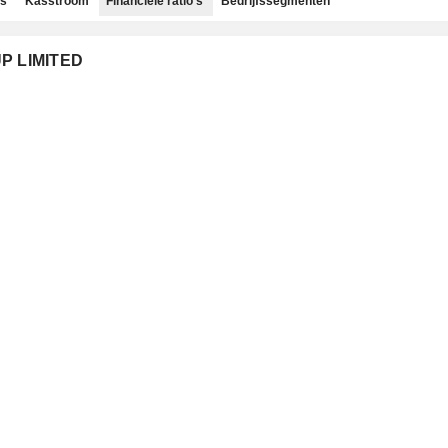
ns
Kasstroom
Financiële ratio's
Bedrijfssegmenten
UP LIMITED