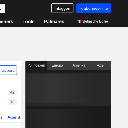
Inloggen
Ik abonneer me
eeners
Tools
Palmares
Belgische Editie
Indexen
Europa
Amerika
Azië
rapport
RE
RE
gs
Agenda
Sector
Derivaten
ETF's