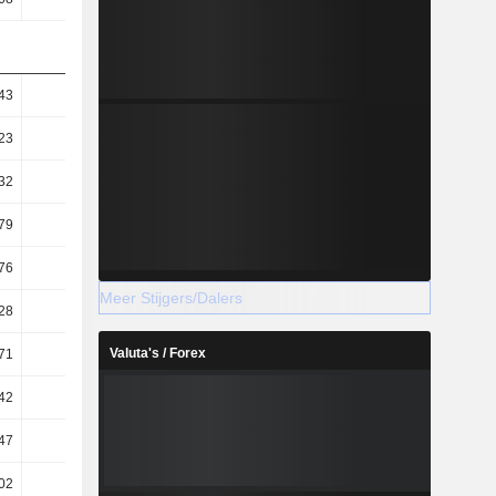
43
49,66
45,26
48,93
23
33,18
31,16
32,86
32
34,58
40,66
45,07
79
23,1
27,99
30,26
76
52,09
52,01
52
Meer Stijgers/Dalers
28
25,21
19,91
20,71
Valuta's / Forex
71
31,12
24,65
26,87
42
22,85
16,36
15,98
47
0,9
0,81
1,06
02
0,44
0,35
0,56