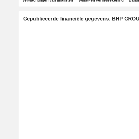
Verwachtingen van analisten
Winst- en verliesrekening
Bala
Gepubliceerde financiële gegevens: BHP GRO