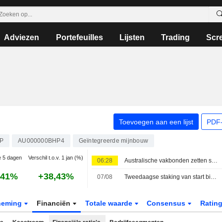
Adviezen
Portefeuilles
Lijsten
Trading
Scr
Toevoegen aan een lijst
PDF-
P
AU000000BHP4
Geïntegreerde mijnbouw
ie 5 dagen
Verschil t.o.v. 1 jan (%)
06:28
Australische vakbonden zetten staking door bij ijzerertsterminal van BHP in Port Hedland
,41%
+38,43%
07/08
Tweedaagse staking van start bij ijzerertsterminals van BHP in Port Hedland
neming
Financiën
Totale waarde
Consensus
Ratin