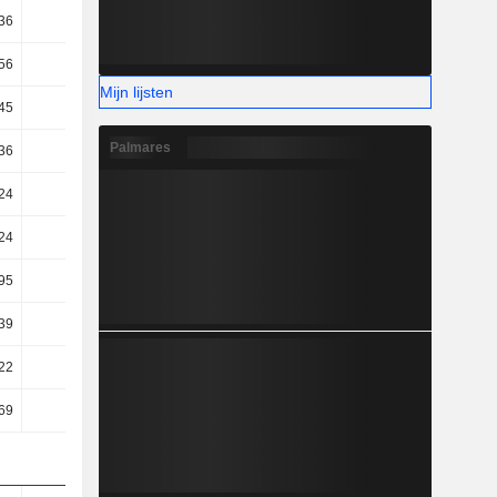
36
21,99
23,41
25,58
56
48,19
48,22
45,73
Mijn lijsten
45
40
40,19
36,54
Palmares
36
39,83
40
36,32
24
26,44
17,25
21,74
24
23,85
14,19
17,59
95
23,85
14,19
17,59
39
22,96
18,87
18,51
22
16,75
15,66
18,44
69
17,74
16,91
19,54