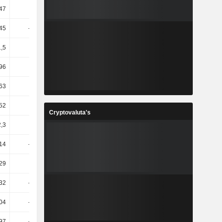
47
-36,2
-38,95
14,08
,45
-15,33
12,52
-20,37
1,5
5,78
11,65
-4,98
,96
17,17
-0,26
6,74
,63
6,44
1,05
6,28
,52
-1,61
0,48
6,14
Cryptovaluta's
2,3
-1,03
0,71
6,37
14
-41,88
10,5
-9,55
29
15,91
30,92
5,62
32
-55,55
0,14
8,5
04
-53,63
1,91
6,41
97
-47,69
-14,12
-24,66