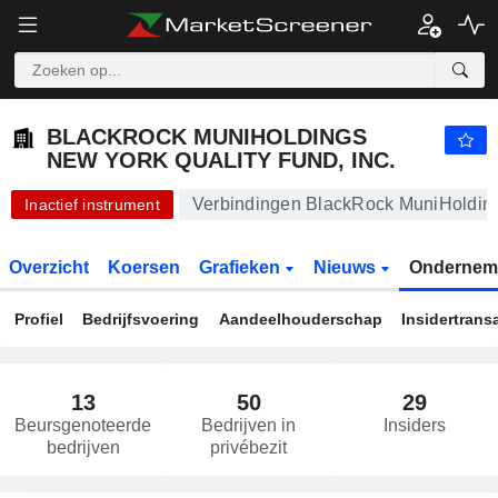
BLACKROCK MUNIHOLDINGS NEW YORK QUALITY FUND, INC.
10,30
$
-0,39%
BLACKROCK MUNIHOLDINGS
NEW YORK QUALITY FUND, INC.
Verbindingen BlackRock MuniHolding
Inactief instrument
Overzicht
Koersen
Grafieken
Nieuws
Ondernem
Profiel
Bedrijfsvoering
Aandeelhouderschap
Insidertrans
13
50
29
Beursgenoteerde
Bedrijven in
Insiders
bedrijven
privébezit