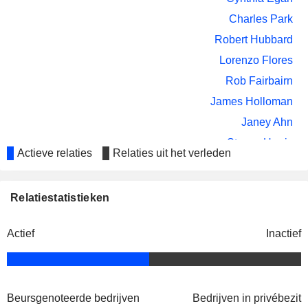
Charles Park
Robert Hubbard
Lorenzo Flores
Rob Fairbairn
James Holloman
Janey Ahn
Stayce Harris
Actieve relaties
Relaties uit het verleden
Frank Fabozzi
Blackrock Enhanced Large Cap
W. Kester
Core Fund, Inc.
Relatiestatistieken
Investment Trusts/Mutual Funds
Trent Walker
Jay Fife
Actief
Inactief
John Perlowski
Cynthia Egan
Charles Park
Beursgenoteerde bedrijven
Bedrijven in privébezit