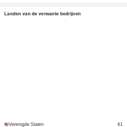
Karen P. Robards
Landen van de verwante bedrijven
Michael Castellano
Robert Hubbard
Rob Fairbairn
Janey Ahn
Frank Fabozzi
BlackRock Energy & Resources
W. Kester
Trust
Investment Trusts/Mutual Funds
Trent Walker
Jay Fife
John Perlowski
Cynthia Egan
Charles Park
Robert Hubbard
Lorenzo Flores
Verenigde Staten
61