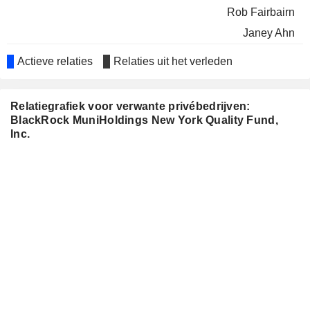
Rob Fairbairn
Janey Ahn
HUNTSMAN CORPORATION
Cynthia Egan
Actieve relaties
Relaties uit het verleden
BLACKROCK TCP CAPITAL
Charles Park
CORP.
Relatiegrafiek voor verwante privébedrijven:
W. Kester
BlackRock MuniHoldings New York Quality Fund,
Inc.
Jay Fife
John Perlowski
Charles Park
Janey Ahn
PENSIONBEE GROUP PLC
Anne Ackerley
VESTIS CORPORATION
James Holloman