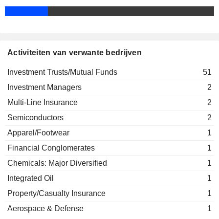
Robert Hubbard
Lorenzo Flores
Rob Fairbairn
James Holloman
Activiteiten van verwante bedrijven
Janey Ahn
Investment Trusts/Mutual Funds
51
Stayce Harris
Investment Managers
2
Henry Gabbay
Multi-Line Insurance
2
Blackrock Preferred Partners
Richard Cavanagh
LLC
Semiconductors
2
Investment Trusts/Mutual Funds
Frank Fabozzi
Apparel/Footwear
1
W. Kester
Financial Conglomerates
1
Neal Andrews
Chemicals: Major Diversified
1
Jay Fife
Integrated Oil
1
John Perlowski
Property/Casualty Insurance
1
Cynthia Egan
Aerospace & Defense
1
Charles Park