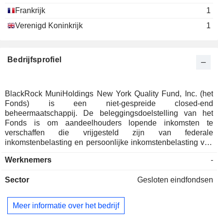
Rob Fairbairn
Frankrijk
1
James Holloman
Verenigd Koninkrijk
1
Janey Ahn
Stayce Harris
Bedrijfsprofiel
Frank Fabozzi
BlackRock Health Sciences Trust
W. Kester
Investment Trusts/Mutual Funds
BlackRock MuniHoldings New York Quality Fund, Inc. (het
Trent Walker
Fonds) is een niet-gespreide closed-end
Jay Fife
beheermaatschappij. De beleggingsdoelstelling van het
Fonds is om aandeelhouders lopende inkomsten te
John Perlowski
verschaffen die vrijgesteld zijn van federale
Cynthia Egan
inkomstenbelasting en persoonlijke inkomstenbelasting van
de staat New York en de stad New York. Het Fonds tracht
Charles Park
Werknemers
-
haar beleggingsdoelstelling te bereiken door ten minste
Robert Hubbard
80% van haar activa te beleggen in gemeentelijke obligaties
Sector
Gesloten eindfondsen
waarvan de rente, naar de mening van de obligatieadviseur
Lorenzo Flores
van de emittent, is vrijgesteld van federale
Rob Fairbairn
inkomstenbelasting en inkomstenbelastingen van de staat
Meer informatie over het bedrijf
New York en de stad New York (New York Municipal
James Holloman