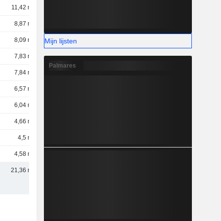
11,42 mld.
8,87 mld.
8,09 mld.
Mijn lijsten
7,83 mld.
Palmares
7,84 mld.
6,57 mld.
6,04 mld.
4,66 mld.
4,5 mld.
4,58 mld.
21,36 mld.