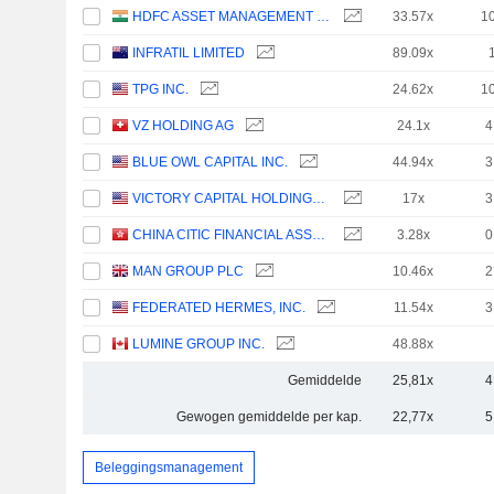
HDFC ASSET MANAGEMENT COMPANY LIMITED
33.57x
1
INFRATIL LIMITED
89.09x
TPG INC.
24.62x
1
VZ HOLDING AG
24.1x
4
BLUE OWL CAPITAL INC.
44.94x
3
VICTORY CAPITAL HOLDINGS, INC.
17x
3
CHINA CITIC FINANCIAL ASSET MANAGEMENT CO., LTD.
3.28x
0
MAN GROUP PLC
10.46x
2
FEDERATED HERMES, INC.
11.54x
3
LUMINE GROUP INC.
48.88x
Gemiddelde
25,81x
4
Gewogen gemiddelde per kap.
22,77x
5
Beleggingsmanagement