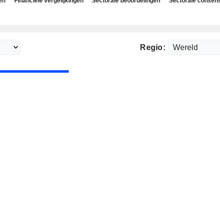
en
Financiële vergelijkingen
Sectorale beoordelingen
Sectorale consen
Regio: