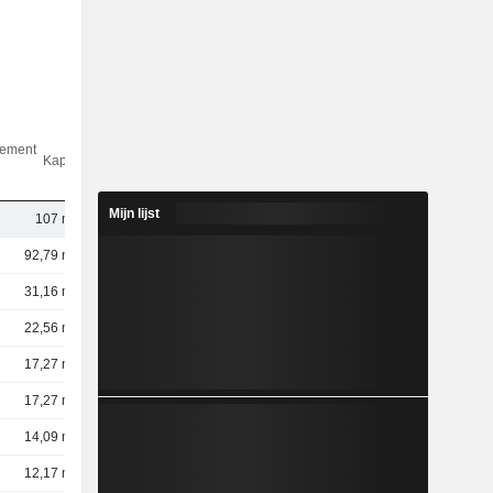
dement
Kap.($)
Mijn lijst
107 mld.
92,79 mld.
31,16 mld.
22,56 mld.
17,27 mld.
17,27 mld.
14,09 mld.
12,17 mld.