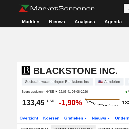
Markten
Nieuws
Analyses
Agenda
BLACKSTONE INC.
Sectorale waarderingen Blackstone Inc.
Aandelen
Beurs gesloten -
NYSE
22:03:41 06-08-2026
133,45
-1,90%
USD
13
Overzicht
Koersen
Grafieken
Nieuws
Onder