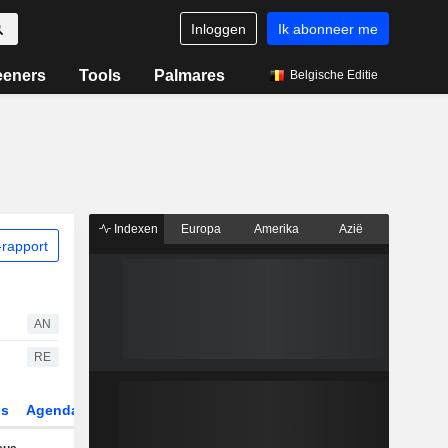
Inloggen
Ik abonneer me
eeners
Tools
Palmares
Belgische Editie
Indexen
Europa
Amerika
Azië
rapport
AN
RE
gs
Agenda
Sector
Derivaten
ETF's