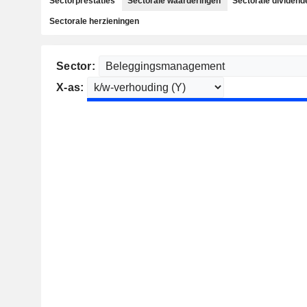
Sectorprestaties
Sectorale waarderingen
Sectorale dividend
Sectorale herzieningen
Sector:
X-as: