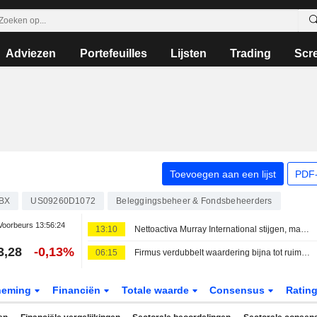
Adviezen
Portefeuilles
Lijsten
Trading
Scr
Toevoegen aan een lijst
PDF-
BX
US09260D1072
Beleggingsbeheer & Fondsbeheerders
Voorbeurs
13:56:24
13:10
Nettoactiva Murray International stijgen, maar prestaties blijven achter bij benchmark
3,28
-0,13%
06:15
Firmus verdubbelt waardering bijna tot ruim 10,5 miljard dollar na kapitaalronde met steun van Nvidia
neming
Financiën
Totale waarde
Consensus
Ratin