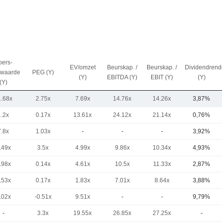
oers-
EV/omzet
Beurskap. /
Beurskap. /
Dividendren
kwaarde
PEG (Y)
(Y)
EBITDA (Y)
EBIT (Y)
(Y)
(Y)
1.68x
2.75x
7.69x
14.76x
14.26x
3,87%
1.2x
0.17x
13.61x
24.12x
21.14x
0,76%
7.8x
1.03x
-
-
-
3,92%
.49x
3.5x
4.99x
9.86x
10.34x
4,93%
.98x
0.14x
4.61x
10.5x
11.33x
2,87%
.53x
0.17x
1.83x
7.01x
8.64x
3,88%
.02x
-0.51x
9.51x
-
-
9,79%
-
3.3x
19.55x
26.85x
27.25x
-