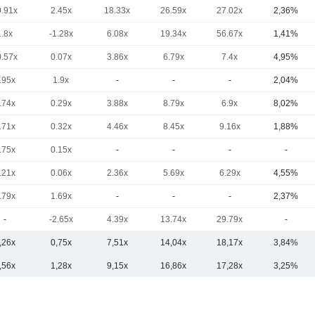
0.91x
2.45x
18.33x
26.59x
27.02x
2,36%
1.8x
-1.28x
6.08x
19.34x
56.67x
1,41%
0.57x
0.07x
3.86x
6.79x
7.4x
4,95%
.95x
1.9x
-
-
-
2,04%
.74x
0.29x
3.88x
8.79x
6.9x
8,02%
.71x
0.32x
4.46x
8.45x
9.16x
1,88%
.75x
0.15x
-
-
-
-
.21x
0.06x
2.36x
5.69x
6.29x
4,55%
.79x
1.69x
-
-
-
2,37%
-
-2.65x
4.39x
13.74x
29.79x
-
,26x
0,75x
7,51x
14,04x
18,17x
3,84%
,56x
1,28x
9,15x
16,86x
17,28x
3,25%