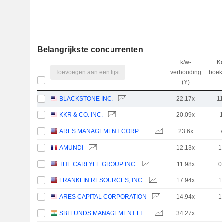
Belangrijkste concurrenten
k/w-
K
Toevoegen aan een lijst
verhouding
boe
(Y)
BLACKSTONE INC.
22.17x
1
KKR & CO. INC.
20.09x
ARES MANAGEMENT CORPORATION
23.6x
AMUNDI
12.13x
1
THE CARLYLE GROUP INC.
11.98x
0
FRANKLIN RESOURCES, INC.
17.94x
1
ARES CAPITAL CORPORATION
14.94x
1
SBI FUNDS MANAGEMENT LIMITED
34.27x