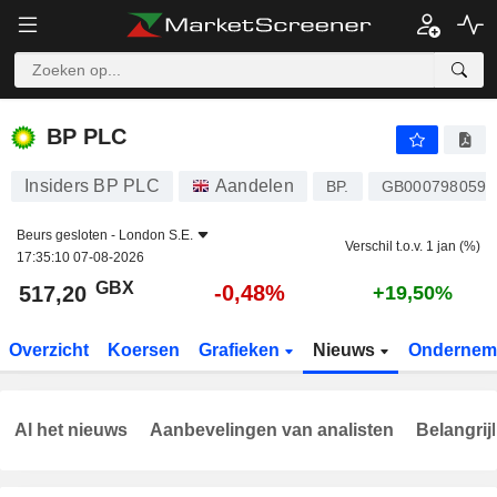
BP PLC
517,20
p
-0,48%
BP PLC
Insiders BP PLC
Aandelen
BP.
GB0007980591
Beurs gesloten -
London S.E.
Verschil t.o.v. 1 jan (%)
17:35:10 07-08-2026
GBX
-0,48%
517,20
+19,50%
Overzicht
Koersen
Grafieken
Nieuws
Ondernem
Al het nieuws
Aanbevelingen van analisten
Belangrij