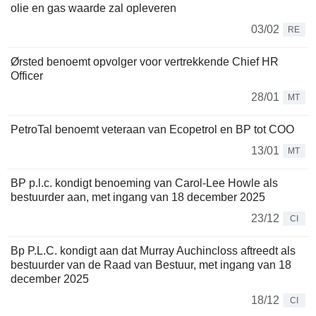
olie en gas waarde zal opleveren
03/02
RE
Ørsted benoemt opvolger voor vertrekkende Chief HR
Officer
28/01
MT
PetroTal benoemt veteraan van Ecopetrol en BP tot COO
13/01
MT
BP p.l.c. kondigt benoeming van Carol-Lee Howle als
bestuurder aan, met ingang van 18 december 2025
23/12
CI
Bp P.L.C. kondigt aan dat Murray Auchincloss aftreedt als
bestuurder van de Raad van Bestuur, met ingang van 18
december 2025
18/12
CI