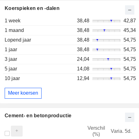
Koerspieken en -dalen
1 week
38,48
42,87
1 maand
38,48
45,34
Lopend jaar
38,48
54,75
1 jaar
38,48
54,75
3 jaar
24,04
54,75
5 jaar
14,08
54,75
10 jaar
12,94
54,75
Meer koersen
Cement- en betonproductie
Verschil
Varia. 5d.
V
(%)