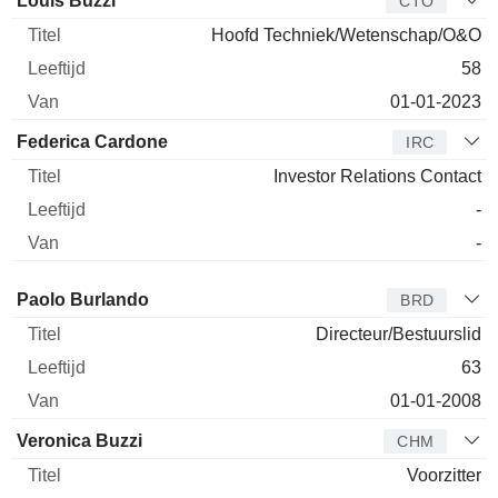
Louis Buzzi
CTO
Hoofd Techniek/Wetenschap/O&O
58
01-01-2023
Federica Cardone
IRC
Investor Relations Contact
-
-
Bestuurder
Titel
Leeftijd
Van
Paolo Burlando
BRD
Directeur/Bestuurslid
63
01-01-2008
Veronica Buzzi
CHM
Voorzitter