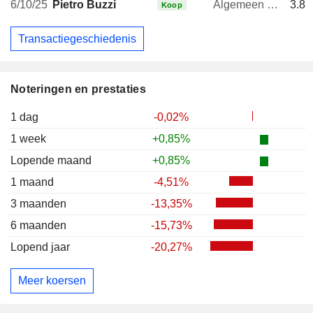
6/10/25
Pietro Buzzi
Algemeen directeur
3.85
Koop
Transactiegeschiedenis
Noteringen en prestaties
1 dag
-0,02%
1 week
+0,85%
Lopende maand
+0,85%
1 maand
-4,51%
3 maanden
-13,35%
6 maanden
-15,73%
Lopend jaar
-20,27%
Meer koersen