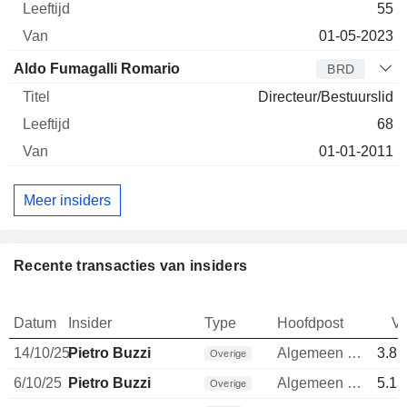
55
01-05-2023
Aldo Fumagalli Romario
BRD
Directeur/Bestuurslid
68
01-01-2011
Meer insiders
Recente transacties van insiders
Datum
Insider
Type
Hoofdpost
V
14/10/25
Pietro Buzzi
Algemeen directeur
3.85
Overige
6/10/25
Pietro Buzzi
Algemeen directeur
5.13
Overige