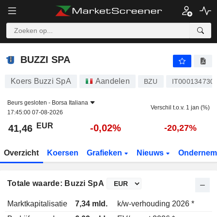
BUZZI SPA
41,46
€
-0,02%
BUZZI SPA
Koers Buzzi SpA
Aandelen
BZU
IT000134730
Beurs gesloten -
Borsa Italiana
Verschil t.o.v. 1 jan (%)
17:45:00 07-08-2026
EUR
-0,02%
41,46
-20,27%
Overzicht
Koersen
Grafieken
Nieuws
Ondernem
Totale waarde: Buzzi SpA
Marktkapitalisatie
7,34 mld.
k/w-verhouding 2026 *