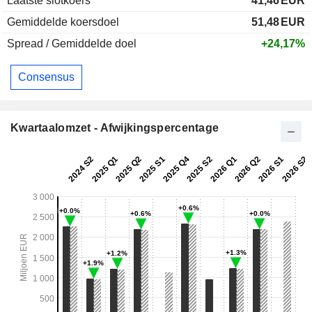
Laatste slotkoers
41,46
EUR
Gemiddelde koersdoel
51,48
EUR
Spread / Gemiddelde doel
+24,17%
Consensus
Kwartaalomzet - Afwijkingspercentage