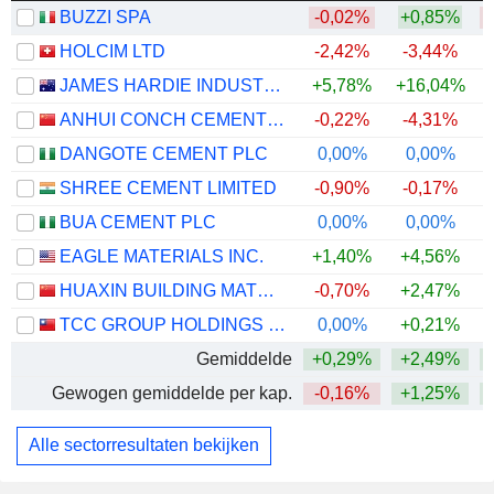
BUZZI SPA
-0,02%
+0,85%
HOLCIM LTD
-2,42%
-3,44%
JAMES HARDIE INDUSTRIES PLC
+5,78%
+16,04%
ANHUI CONCH CEMENT COMPANY LIMITED
-0,22%
-4,31%
DANGOTE CEMENT PLC
0,00%
0,00%
+
SHREE CEMENT LIMITED
-0,90%
-0,17%
BUA CEMENT PLC
0,00%
0,00%
+
EAGLE MATERIALS INC.
+1,40%
+4,56%
HUAXIN BUILDING MATERIALS GROUP CO., LTD.
-0,70%
+2,47%
+
TCC GROUP HOLDINGS CO., LTD.
0,00%
+0,21%
Gemiddelde
+0,29%
+2,49%
+
Gewogen gemiddelde per kap.
-0,16%
+1,25%
+
Alle sectorresultaten bekijken