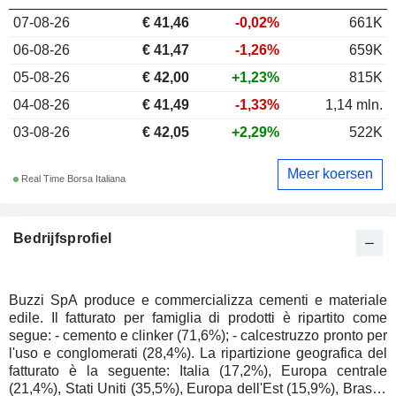
07-08-26
€ 41,46
-0,02%
661K
06-08-26
€ 41,47
-1,26%
659K
05-08-26
€ 42,00
+1,23%
815K
04-08-26
€ 41,49
-1,33%
1,14 mln.
03-08-26
€ 42,05
+2,29%
522K
Meer koersen
Real Time Borsa Italiana
Bedrijfsprofiel
Buzzi SpA produce e commercializza cementi e materiale
edile. Il fatturato per famiglia di prodotti è ripartito come
segue: - cemento e clinker (71,6%); - calcestruzzo pronto per
l'uso e conglomerati (28,4%). La ripartizione geografica del
fatturato è la seguente: Italia (17,2%), Europa centrale
(21,4%), Stati Uniti (35,5%), Europa dell'Est (15,9%), Brasile