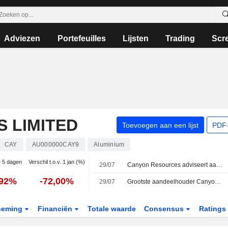
Adviezen
Portefeuilles
Lijsten
Trading
Scr
 LIMITED
Toevoegen aan een lijst
PDF-
CAY
AU000000CAY9
Aluminium
e 5 dagen
Verschil t.o.v. 1 jan (%)
29/07
Canyon Resources adviseert aandeelhouders voorlopig niet in te gaan op bod A2MP Investments; aandeel bereikt dieptepunt in jaren
,92%
-72,00%
29/07
Grootste aandeelhouder Canyon Resources brengt bod in contanten uit; koers bereikt laagste punt in twee jaar
neming
Financiën
Totale waarde
Consensus
Ratings