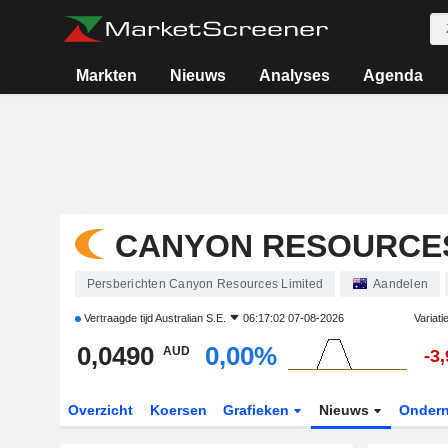
Markten
Nieuws
Analyses
Agenda
CANYON RESOURCES
Persberichten Canyon Resources Limited
Aandelen
Vertraagde tijd
Australian S.E.
06:17:02 07-08-2026
Variati
0,0490
0,00%
AUD
-3
Overzicht
Koersen
Grafieken
Nieuws
Onder