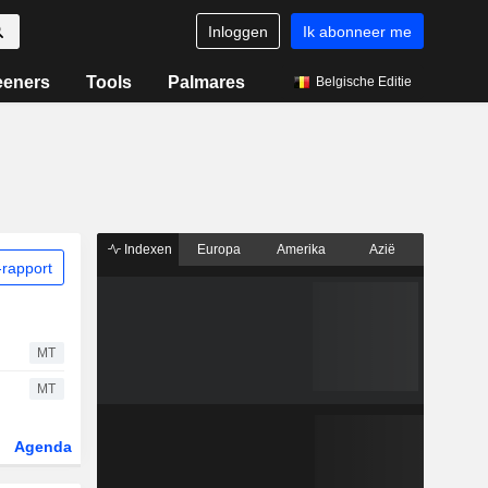
Inloggen
Ik abonneer me
eeners
Tools
Palmares
Belgische Editie
Indexen
Europa
Amerika
Azië
rapport
MT
MT
Agenda
Sector
Derivaten