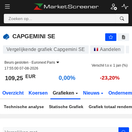
CAPGEMINI SE
109,25
€
0,00%
CAPGEMINI SE
Vergelijkende grafiek Capgemini SE
Aandelen
Beurs gesloten -
Euronext Paris
Verschil t.o.v. 1 jan (%)
17:55:00 07-08-2026
EUR
0,00%
109,25
-23,20%
Overzicht
Koersen
Grafieken
Nieuws
Ondernem
Technische analyse
Statische Grafiek
Grafiek totaal rende