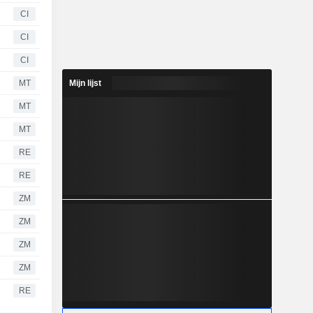
CI
CI
CI
MT
Mijn lijst
MT
MT
RE
RE
ZM
ZM
ZM
ZM
RE