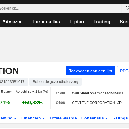
Adviezen
Portefeuilles
Lijsten
Trading
Scr
TION
Toevoegen aan een lijst
PDF-
US15135B1017
Beheerde gezondheidszorg
e 5 dagen
Verschil t.o.v. 1 jan (%)
05/08
Wall Street omarmt gezondheidszorg nu techsector onder druk staat
,71%
+59,83%
04/08
CENTENE CORPORATION : JPMorgan Chase blijft neutraal
neming
Financiën
Totale waarde
Consensus
Ratings