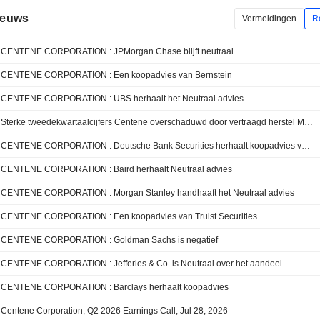
ieuws
Vermeldingen
R
CENTENE CORPORATION : JPMorgan Chase blijft neutraal
CENTENE CORPORATION : Een koopadvies van Bernstein
CENTENE CORPORATION : UBS herhaalt het Neutraal advies
Sterke tweedekwartaalcijfers Centene overschaduwd door vertraagd herstel Medicaid-marges, aldus RBC
CENTENE CORPORATION : Deutsche Bank Securities herhaalt koopadvies voor het aandeel
CENTENE CORPORATION : Baird herhaalt Neutraal advies
CENTENE CORPORATION : Morgan Stanley handhaaft het Neutraal advies
CENTENE CORPORATION : Een koopadvies van Truist Securities
CENTENE CORPORATION : Goldman Sachs is negatief
CENTENE CORPORATION : Jefferies & Co. is Neutraal over het aandeel
CENTENE CORPORATION : Barclays herhaalt koopadvies
Centene Corporation, Q2 2026 Earnings Call, Jul 28, 2026