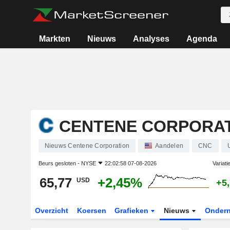
Markten
Nieuws
Analyses
Agenda
CENTENE CORPORA
Nieuws Centene Corporation
Aandelen
CNC
Beurs gesloten -
NYSE
22:02:58 07-08-2026
Variati
65,77
+2,45%
USD
+5
Overzicht
Koersen
Grafieken
Nieuws
Onder