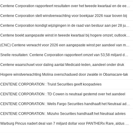
Centene Corporation rapporteert resultaten over het tweede kwartaal en de eerste zes maanden eindigend op 30 juni 2026
Centene Corporation stelt winstverwachting voor boekjaar 2026 naar boven bij
Centene Corporation kondigt wijzigingen in de raad van bestuur aan per 28 juli 2026
Centene boekt aangepaste winst in tweede kwartaal bij hogere omzet; outlook voor aangepaste winst per aandeel en omzet boekjaar 2026 verhoogd
(CNC) Centene verwacht voor 2026 een aangepaste winst per aandeel van meer dan 4,80 dollar, tegenover een FactSet-consensus van 3,51 dollar
Snelle resultaten: Centene Corporation rapporteert omzet van 53,58 miljard dollar in het tweede kwartaal, tegenover een FactSet-prognose van 47,64 miljard dollar
Centene waarschuwt voor daling aantal Medicaid-leden, aandeel onder druk
Hogere winstverwachting Molina overschaduwd door zwakte in Obamacare-tak
CENTENE CORPORATION : Truist Securities geeft koopadvies
CENTENE CORPORATION : TD Cowen is neutraal gestemd over het aandeel
CENTENE CORPORATION : Wells Fargo Securities handhaaft het Neutraal advies
CENTENE CORPORATION : Mizuho Securities handhaaft het Neutraal advies
Warburg Pincus nadert deal van 7 miljard dollar voor PANTHERx Rare, aldus WSJ