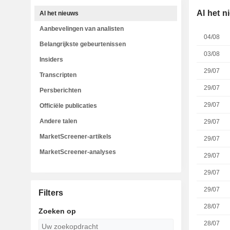
Al het n
Al het nieuws
Aanbevelingen van analisten
04/08
Belangrijkste gebeurtenissen
03/08
Insiders
29/07
Transcripten
29/07
Persberichten
29/07
Officiële publicaties
Andere talen
29/07
MarketScreener-artikels
29/07
MarketScreener-analyses
29/07
29/07
29/07
Filters
28/07
Zoeken op
28/07