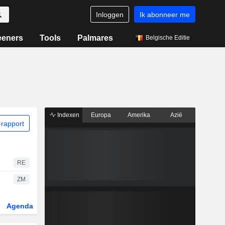
Inloggen
Ik abonneer me
eeners
Tools
Palmares
Belgische Editie
Indexen
Europa
Amerika
Azië
rapport
RE
ZM
Agenda
Sector
Derivaten
ETF's