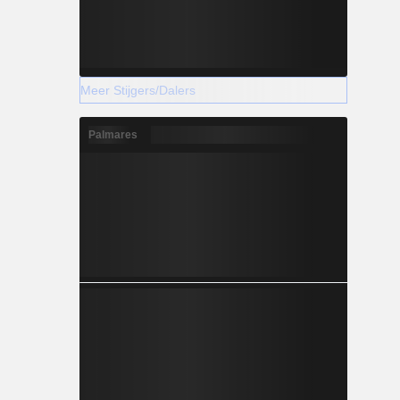
Meer Stijgers/Dalers
Palmares