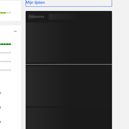
Mijn lijsten
Palmares
e
e
e