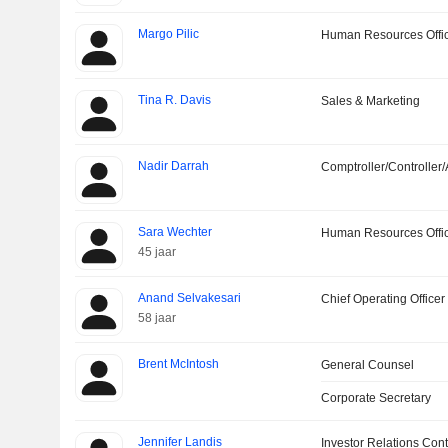
Margo Pilic
Human Resources Offi
Tina R. Davis
Sales & Marketing
Nadir Darrah
Comptroller/Controller/
Sara Wechter
Human Resources Offi
45 jaar
Anand Selvakesari
Chief Operating Officer
58 jaar
Brent McIntosh
General Counsel
Corporate Secretary
Jennifer Landis
Investor Relations Cont