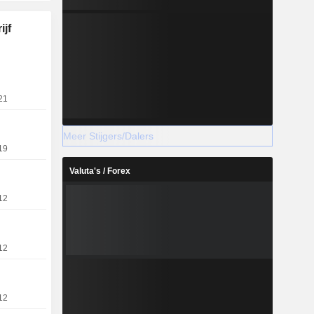
ijf
21
Meer Stijgers/Dalers
19
Valuta's / Forex
12
12
12