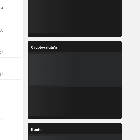
04
00
Cryptovaluta's
07
97
01
Rente