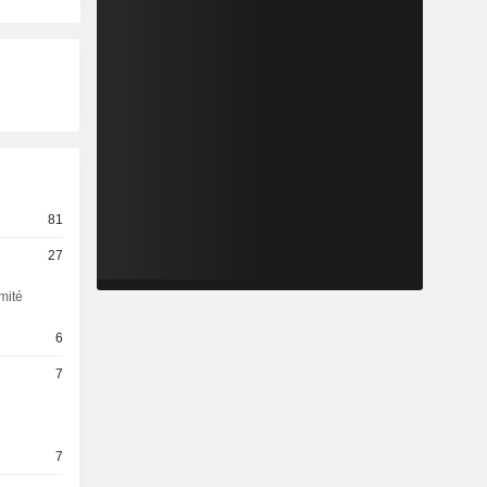
81
27
mité
6
7
7