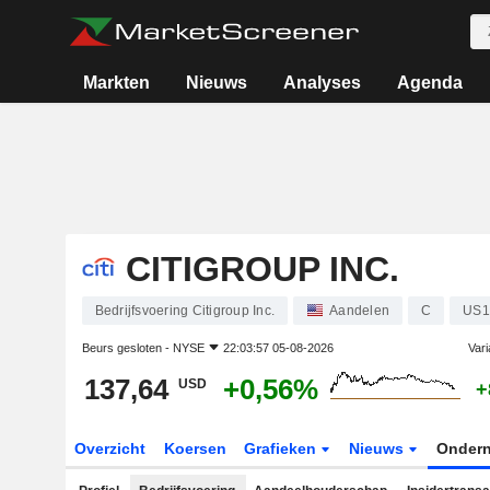
Markten
Nieuws
Analyses
Agenda
CITIGROUP INC.
Bedrijfsvoering Citigroup Inc.
Aandelen
C
US1
Beurs gesloten -
NYSE
22:03:57 05-08-2026
Vari
137,64
+0,56%
USD
+
Overzicht
Koersen
Grafieken
Nieuws
Onder