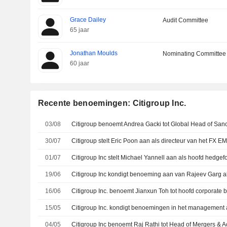
Grace Dailey
Audit Committee
65 jaar
Jonathan Moulds
Nominating Committee
60 jaar
Recente benoemingen: Citigroup Inc.
03/08
30/07
01/07
19/06
Citigroup Inc kondigt benoeming aan van Rajeev Garg a
16/06
15/05
Citigroup Inc. kondigt benoemingen in het management
04/05