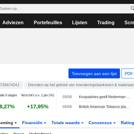
Adviezen
Portefeuilles
Lijsten
Trading
Scr
Toevoegen aan een lijst
PDF-
729674242
Diensten op het gebied van investeringsbankieren & makelaar
atie 5 dagen
Verschil t.o.v. 1 jan (%)
05/08
Koopadvies geeft Nederman vleugels, OMXS30-index onveranderd
8,27%
+17,95%
05/08
British American Tobacco plaatst voor 1,5 miljard dollar aan obligaties
neming
Financiën
Totale waarde
Consensus
Ratin