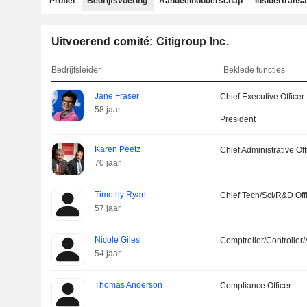
Profiel
Bedrijfsvoering
Aandeelhouderschap
Insidertransa
Uitvoerend comité: Citigroup Inc.
Bedrijfsleider
Beklede functies
Jane Fraser
Chief Executive Officer
58 jaar
President
Karen Peetz
Chief Administrative Off
70 jaar
Timothy Ryan
Chief Tech/Sci/R&D Off
57 jaar
Nicole Giles
Comptroller/Controller/
54 jaar
Thomas Anderson
Compliance Officer