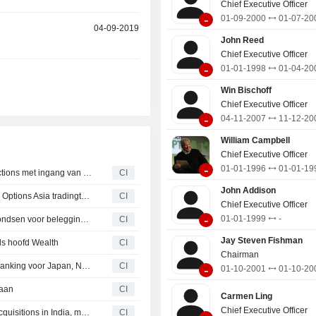
Chief Executive Officer
-
01-09-2000
01-07-20
04-09-2019
John Reed
Chief Executive Officer
-
01-01-1998
01-04-20
Win Bischoff
Chief Executive Officer
-
04-11-2007
11-12-20
William Campbell
Chief Executive Officer
-
01-01-1996
01-01-19
Citigroup benoemt Andrea Gacki tot Global Head of Sanctions met ingang van 1 oktober 2026
CI
John Addison
Citigroup stelt Eric Poon aan als directeur van het FX EM Options Asia tradingteam
CI
Chief Executive Officer
-
01-01-1999
-
Citigroup Inc stelt Michael Yannell aan als hoofd hedgefondsen voor beleggingsoplossingen
CI
Jay Steven Fishman
ls hoofd Wealth
CI
Chairman
Citigroup Inc. benoemt Jianxun Toh tot hoofd corporate banking voor Japan, Noord-Azië en Australië met ingang van 16 juni 2026
CI
-
01-10-2001
01-10-20
 aan
CI
Carmen Ling
Chief Executive Officer
Citigroup Inc benoemt Raj Rathi tot Head of Mergers & Acquisitions in India, met ingang van juni 2026
CI