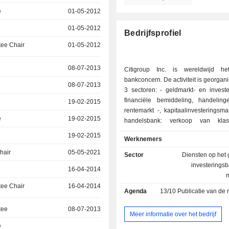
e
01-05-2012
01-05-2012
Bedrijfsprofiel
ee Chair
01-05-2012
08-07-2013
Citigroup Inc. is wereldwijd he
bankconcern. De activiteit is georgan
08-07-2013
3 sectoren: - geldmarkt- en investeringsbank:
financiële bemiddeling, handeli
19-02-2015
rentemarkt -, kapitaalinvesteringsmar
e
19-02-2015
handelsbank: verkoop van kla
gespecialiseerde bankproducten en
19-02-2015
Werknemers
(consumentenkredieten, huurkoop,
overige: met name private banking
hair
05-05-2021
Sector
Diensten op het
van alternatieve investeringsfondsen. Eind 202
investerings
16-04-2014
beheerde het concern 1.284,5 M
uitstaande deposito's en 694,5 
ee Chair
16-04-2014
Agenda
13/10
Publicatie van de resultat
uitstaande kredieten. De verkoop van producten
en diensten wordt verzorgd door een
tee
08-07-2013
netwerk van 1.959 agentschappen.
Meer informatie over het bedrijf
e