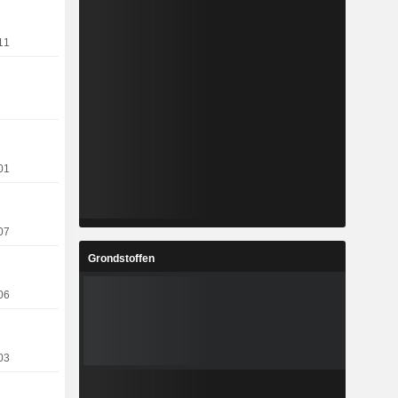
11
01
07
Grondstoffen
06
03