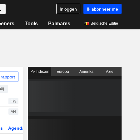
Inloggen
Ik abonneer me
eeners
Tools
Palmares
Belgische Editie
Indexen
Europa
Amerika
Azië
rapport
dij
FW
AN
gs
Agenda
Sector
Derivaten
ETF's