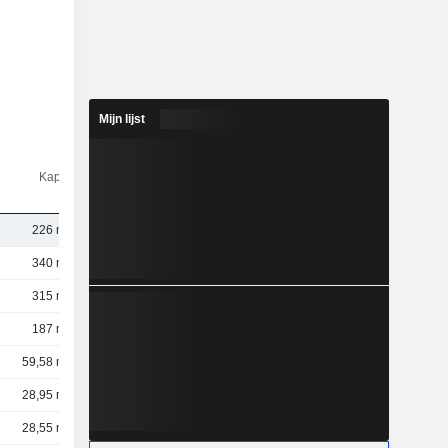
Mijn lijst
Kap.($)
226 mld.
340 mld.
315 mld.
187 mld.
59,58 mld.
28,95 mld.
28,55 mld.