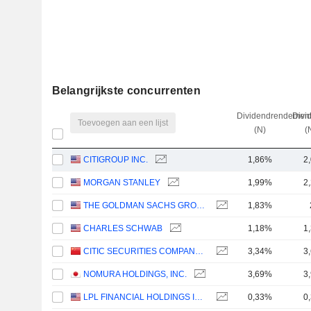
Belangrijkste concurrenten
Dividendrendemen
Divi
Toevoegen aan een lijst
(N)
(
CITIGROUP INC.
1,86%
2
MORGAN STANLEY
1,99%
2
THE GOLDMAN SACHS GROUP, INC.
1,83%
CHARLES SCHWAB
1,18%
1
CITIC SECURITIES COMPANY LIMITED
3,34%
3
NOMURA HOLDINGS, INC.
3,69%
3
LPL FINANCIAL HOLDINGS INC.
0,33%
0