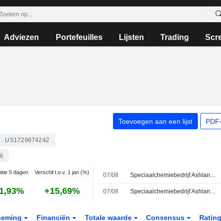
Adviezen
Portefeuilles
Lijsten
Trading
Scr
Toevoegen aan een lijst
PDF-
US1729674242
ij
atie 5 dagen
Verschil t.o.v. 1 jan (%)
07/08
Speciaalchemiebedrijf Ashland overweegt verkoop onder druk van activistische aandeelhouders
1,93%
+15,69%
07/08
Speciaalchemiebedrijf Ashland overweegt verkoop na druk van activistische aandeelhouder, meldt Bloomberg News
neming
Financiën
Totale waarde
Consensus
Ratin