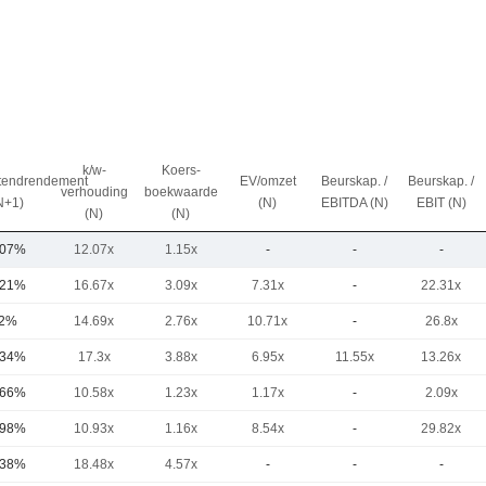
k/w-
Koers-
t
dendrendement
EV/omzet
Beurskap. /
Beurskap. /
verhouding
boekwaarde
N+1)
(N)
EBITDA (N)
EBIT (N)
(N)
(N)
,07%
12.07x
1.15x
-
-
-
,21%
16.67x
3.09x
7.31x
-
22.31x
2%
14.69x
2.76x
10.71x
-
26.8x
,34%
17.3x
3.88x
6.95x
11.55x
13.26x
,66%
10.58x
1.23x
1.17x
-
2.09x
,98%
10.93x
1.16x
8.54x
-
29.82x
,38%
18.48x
4.57x
-
-
-