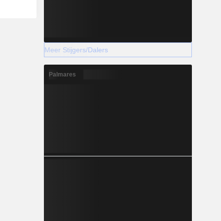
Meer Stijgers/Dalers
Palmares