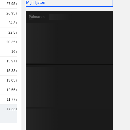
Mijn lijsten
27,95 mld.
26,95 mld.
Palmares
24,3 mld.
22,5 mld.
20,35 mld.
16 mld.
15,97 mld.
15,33 mld.
13,05 mld.
12,55 mld.
11,77 mld.
77,33 mld.