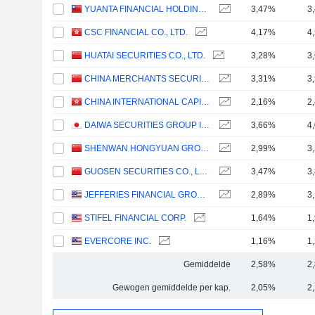
YUANTA FINANCIAL HOLDING CO., LTD.
3,47%
3
CSC FINANCIAL CO., LTD.
4,17%
4
HUATAI SECURITIES CO., LTD.
3,28%
3
CHINA MERCHANTS SECURITIES CO., LTD.
3,31%
3
CHINA INTERNATIONAL CAPITAL CORPORATION LIMITED
2,16%
2
DAIWA SECURITIES GROUP INC.
3,66%
4
SHENWAN HONGYUAN GROUP CO., LTD.
2,99%
3
GUOSEN SECURITIES CO., LTD.
3,47%
3
JEFFERIES FINANCIAL GROUP INC.
2,89%
3
STIFEL FINANCIAL CORP.
1,64%
1
EVERCORE INC.
1,16%
1
Gemiddelde
2,58%
2
Gewogen gemiddelde per kap.
2,05%
2