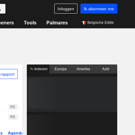
Inloggen
Ik abonneer me
eeners
Tools
Palmares
Belgische Editie
Indexen
Europa
Amerika
Azië
rapport
RE
RE
gs
Agenda
Sector
Derivaten
ETF's