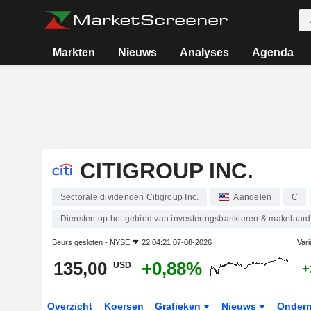
Markten
Nieuws
Analyses
Agenda
CITIGROUP INC.
Sectorale dividenden Citigroup Inc.
Aandelen
C
Diensten op het gebied van investeringsbankieren & makelaard
Beurs gesloten -
NYSE
22:04:21 07-08-2026
Vari
135,00
+0,88%
USD
+
Overzicht
Koersen
Grafieken
Nieuws
Onder