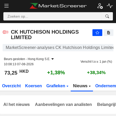
CK HUTCHISON HOLDINGS LIMITED
73,25
$
+1,38%
CK HUTCHISON HOLDINGS
LIMITED
MarketScreener-analyses CK Hutchison Holdings Limited
Beurs gesloten -
Hong Kong S.E.
Verschil t.o.v. 1 jan (%)
10:08:13 07-08-2026
HKD
+1,38%
73,25
+38,34%
Overzicht
Koersen
Grafieken
Nieuws
Ondernem
Al het nieuws
Aanbevelingen van analisten
Belangrij