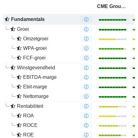
CME Group Inc.
Fundamentals
Groei
Omzetgroei
WPA-groei
FCF-groei
Winstgevendheid
EBITDA-marge
Ebit-marge
Nettomarge
Rentabiliteit
ROA
ROCE
ROE