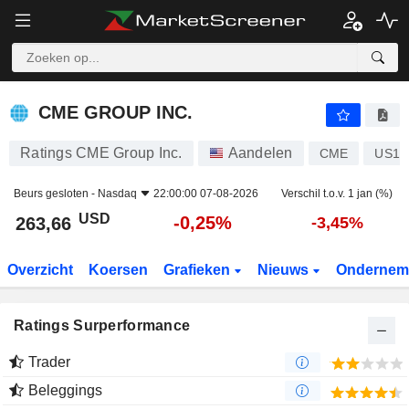
CME GROUP INC.
263,66
$
-0,25%
CME GROUP INC.
Ratings CME Group Inc.
Aandelen
CME
US12
Beurs gesloten -
Nasdaq
22:00:00 07-08-2026
Verschil t.o.v. 1 jan (%)
USD
-0,25%
263,66
-3,45%
Overzicht
Koersen
Grafieken
Nieuws
Ondernem
Ratings Surperformance
Trader
Beleggings