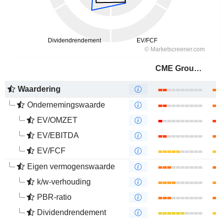
CME Group Inc.
Waardering
Ondernemingswaarde
EV/OMZET
EV/EBITDA
EV/FCF
Eigen vermogenswaarde
k/w-verhouding
PBR-ratio
Dividendrendement