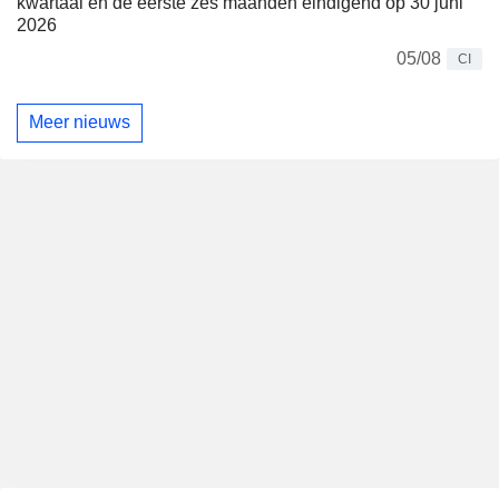
kwartaal en de eerste zes maanden eindigend op 30 juni
2026
05/08
CI
Meer nieuws