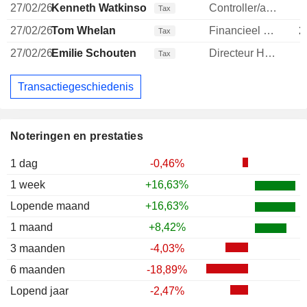
27/02/26
Kenneth Watkinson
Controller/auditor
Tax
27/02/26
Tom Whelan
Financieel directeur
2
Tax
27/02/26
Emilie Schouten
Directeur Human Resources
Tax
Transactiegeschiedenis
Noteringen en prestaties
1 dag
-0,46%
1 week
+16,63%
Lopende maand
+16,63%
1 maand
+8,42%
3 maanden
-4,03%
6 maanden
-18,89%
Lopend jaar
-2,47%