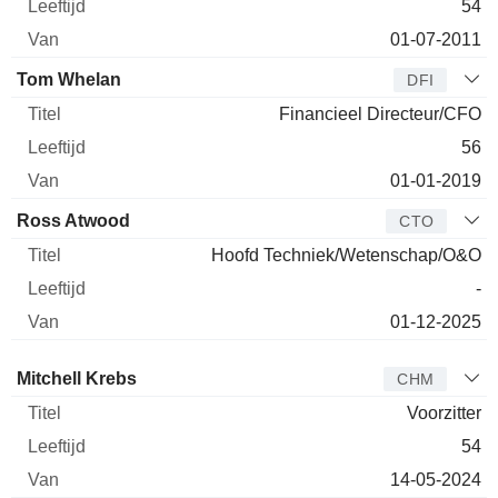
54
01-07-2011
Tom Whelan
DFI
Financieel Directeur/CFO
56
01-01-2019
Ross Atwood
CTO
Hoofd Techniek/Wetenschap/O&O
-
01-12-2025
Bestuurder
Titel
Leeftijd
Van
Mitchell Krebs
CHM
Voorzitter
54
14-05-2024