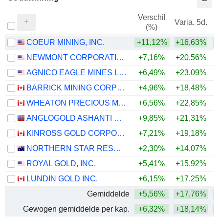
Verschil
Varia. 5d.
V
(%)
COEUR MINING, INC.
+11,12%
+16,63%
+
NEWMONT CORPORATION
+7,16%
+20,56%
+
AGNICO EAGLE MINES LIMITED
+6,49%
+23,09%
+
BARRICK MINING CORPORATION
+4,96%
+18,48%
+
WHEATON PRECIOUS METALS CORP.
+6,56%
+22,85%
+
ANGLOGOLD ASHANTI PLC
+9,85%
+21,31%
+
KINROSS GOLD CORPORATION
+7,21%
+19,18%
+
NORTHERN STAR RESOURCES LIMITED
+2,30%
+14,07%
+
ROYAL GOLD, INC.
+5,41%
+15,92%
+
LUNDIN GOLD INC.
+6,15%
+17,25%
+
Gemiddelde
+5,56%
+17,76%
+
Gewogen gemiddelde per kap.
+6,32%
+18,14%
+