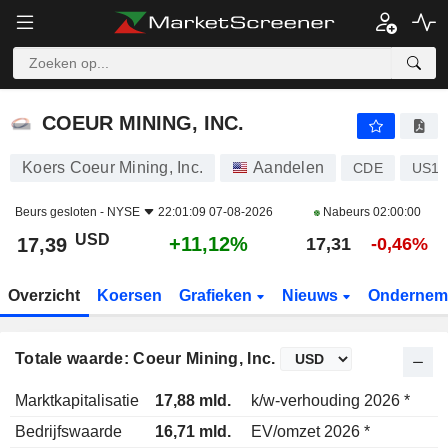
COEUR MINING, INC.
17,39
$
+11,12%
COEUR MINING, INC.
Koers Coeur Mining, Inc.
Aandelen
CDE
US19
Beurs gesloten -
NYSE
22:01:09 07-08-2026
Nabeurs
02:00:00
USD
+11,12%
17,39
17,31
-0,46%
Overzicht
Koersen
Grafieken
Nieuws
Ondernem
Totale waarde: Coeur Mining, Inc.
Marktkapitalisatie
17,88 mld.
k/w-verhouding 2026 *
Bedrijfswaarde
16,71 mld.
EV/omzet 2026 *