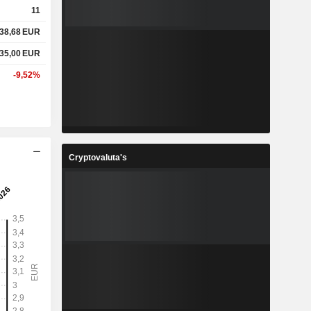
11
38,68
EUR
35,00
EUR
-9,52%
Cryptovaluta's