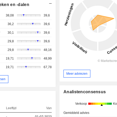
eken en -dalen
38,08
39,6
36,2
39,6
r
30,1
39,6
29,8
39,6
29,8
48,16
19,71
48,99
19,71
67,78
Meer adviezen
rsen
Analistenconsensus
Verkoop
Ko
Leeftijd
Van
Gemiddeld advies
-
01-07-2023