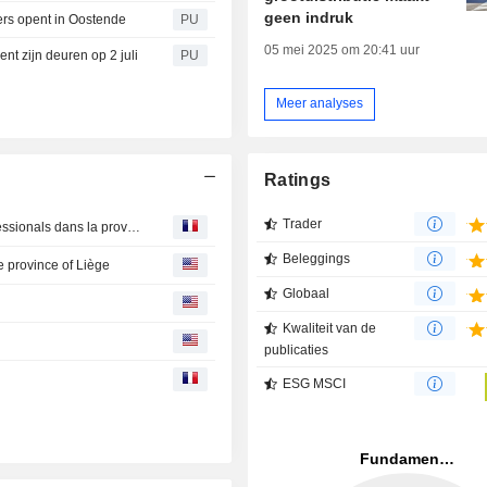
geen indruk
ers opent in Oostende
PU
05 mei 2025 om 20:41 uur
nt zijn deuren op 2 juli
PU
Meer analyses
Ratings
Trader
Colruyt : Ouverture d'un deuxième magasin Colruyt Professionals dans la province de Liège
Beleggings
e province of Liège
Globaal
Kwaliteit van de
publicaties
ESG MSCI