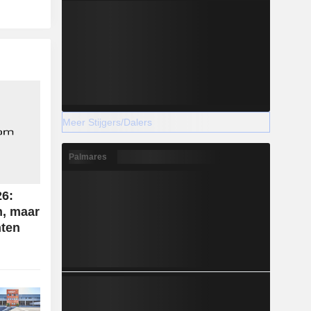
Meer Stijgers/Dalers
Palmares
26:
n, maar
hten