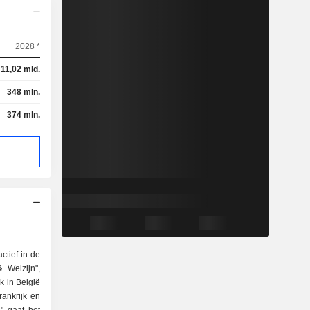
2028 *
11,02 mld.
348 mln.
374 mln.
ctief in de
 Welzijn",
k in België
ankrijk en