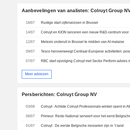
Aanbevelingen van analisten: Colruyt Group N
18/07
Rustige start cijferseizoen in Brussel
14/07
Colruyt en KION lanceren een nieuw R&D-centrum voor ze
12/07
Melexis onderuit in Brussel te midden van AI-malaise
09/07
07/07
Meer adviezen
Persberichten: Colruyt Group NV
03/08
Colruyt : Achtste Colruyt Professionals-winkel opent in Al
08/07
01/07
Colruyt : De eerste Belgische mosselen zijn in ‘t land