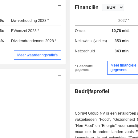
Financiën
,9x
k/w-verhouding 2028 *
13x
2027 *
46x
EV/omzet 2028 *
0,45x
Omzet
10,78 mld.
5%
Dividendrendement 2028 *
3,93%
Nettowinst (verlies)
353 mln.
Nettoschuld
343 mln.
Meer waarderingsratio's
Meer financiële
* Geschatte
gegevens
gegevens
Bedrijfsprofiel
Colruyt Group NV is een retailgroep a
vakgebieden "Food", "Gezondheid &
"Non-Food" en "Energie", voornamelij
maar ook in andere landen zoals Fr