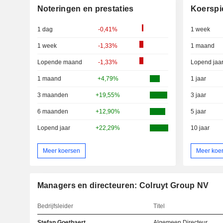
Noteringen en prestaties
Koerspi
1 dag
-0,41%
1 week
1 week
-1,33%
1 maand
Lopende maand
-1,33%
Lopend jaa
1 maand
+4,79%
1 jaar
3 maanden
+19,55%
3 jaar
6 maanden
+12,90%
5 jaar
Lopend jaar
+22,29%
10 jaar
Meer koersen
Meer koe
Managers en directeuren: Colruyt Group NV
Bedrijfsleider
Titel
Stefan Goethaert
Algemeen Directeur