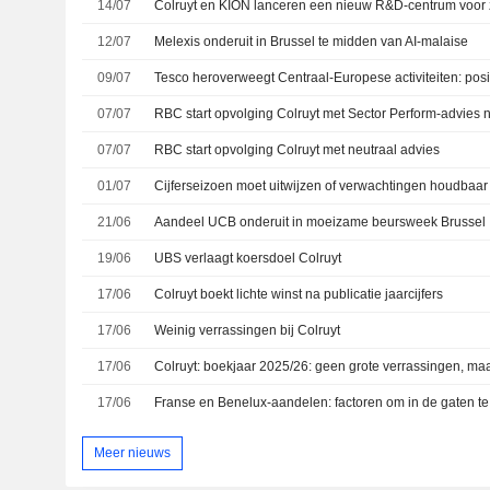
14/07
Colruyt en KION lanceren een nieuw R&D-centrum voor ze
12/07
Melexis onderuit in Brussel te midden van AI-malaise
09/07
07/07
07/07
RBC start opvolging Colruyt met neutraal advies
01/07
Cijferseizoen moet uitwijzen of verwachtingen houdbaar 
21/06
Aandeel UCB onderuit in moeizame beursweek Brussel
19/06
UBS verlaagt koersdoel Colruyt
17/06
Colruyt boekt lichte winst na publicatie jaarcijfers
17/06
Weinig verrassingen bij Colruyt
17/06
17/06
Franse en Benelux-aandelen: factoren om in de gaten te
Meer nieuws