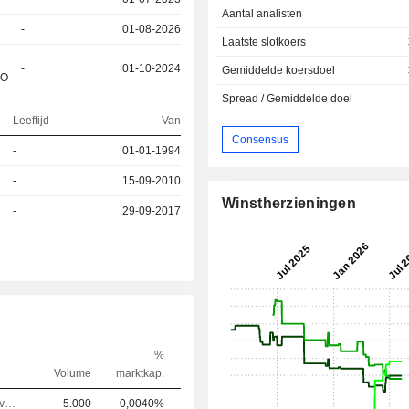
Aantal analisten
-
01-08-2026
Laatste slotkoers
-
01-10-2024
Gemiddelde koersdoel
&O
Spread / Gemiddelde doel
Leeftijd
Van
Consensus
-
01-01-1994
-
15-09-2010
Winstherzieningen
-
29-09-2017
%
Volume
marktkap.
Responsable ventes & marketing
5.000
0,0040%