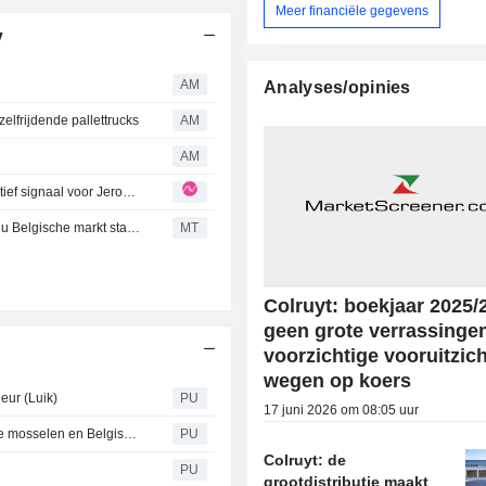
Meer financiële gegevens
V
AM
Analyses/opinies
lfrijdende pallettrucks
AM
AM
Tesco heroverweegt Centraal-Europese activiteiten: positief signaal voor Jeronimo Martins
RBC start opvolging Colruyt met Sector Perform-advies nu Belgische markt stabiliseert
MT
Colruyt: boekjaar 2025/
geen grote verrassinge
voorzichtige vooruitzic
wegen op koers
leur (Luik)
PU
17 juni 2026 om 08:05 uur
Primeur: Resto National serveert voor het eerst Belgische mosselen en Belgische wijn door partnership met Colruyt
PU
Colruyt: de
PU
grootdistributie maakt