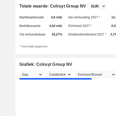
Totale waarde: Colruyt Group NV
Marktkapitalisatie
4,6 mld.
k/w-verhouding 2027 *
12
Bedrijfswaarde
4,94 mld.
EV/omzet 2027 *
0,
Vrij verhandelbaar
18,27%
Dividendrendement 2027 *
3,7
* Geschatte gegevens
Grafiek: Colruyt Group NV