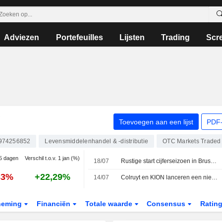
Adviezen
Portefeuilles
Lijsten
Trading
Scr
Toevoegen aan een lijst
PDF-
974256852
Levensmiddelenhandel & -distributie
OTC Markets Traded
 5 dagen
Verschil t.o.v. 1 jan (%)
18/07
Rustige start cijferseizoen in Brussel
33%
+22,29%
14/07
Colruyt en KION lanceren een nieuw R&D-centrum voor zelfrijdende pallettrucks
neming
Financiën
Totale waarde
Consensus
Ratin