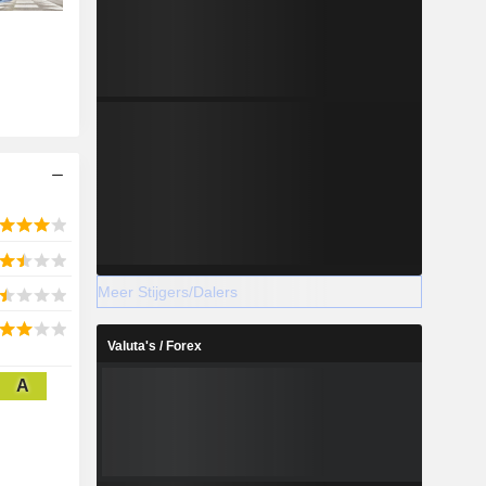
Meer Stijgers/Dalers
Valuta's / Forex
A