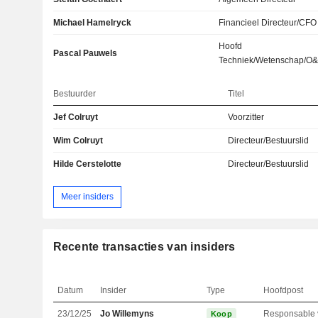
Michael Hamelryck
Financieel Directeur/CFO
Hoofd
Pascal Pauwels
Techniek/Wetenschap/O
Bestuurder
Titel
Jef Colruyt
Voorzitter
Wim Colruyt
Directeur/Bestuurslid
Hilde Cerstelotte
Directeur/Bestuurslid
Meer insiders
Recente transacties van insiders
Datum
Insider
Type
Hoofdpost
23/12/25
Jo Willemyns
Koop