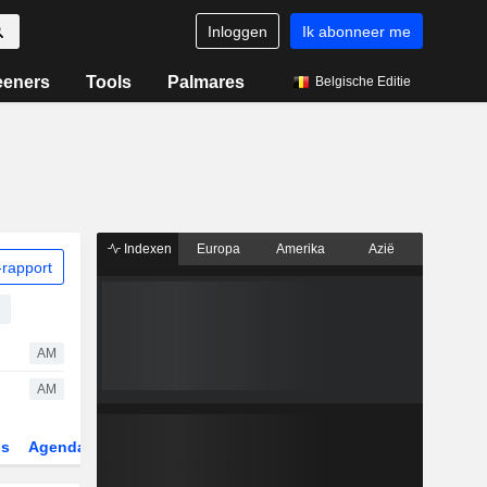
Inloggen
Ik abonneer me
eeners
Tools
Palmares
Belgische Editie
Indexen
Europa
Amerika
Azië
rapport
AM
AM
gs
Agenda
Sector
Derivaten
ETF's