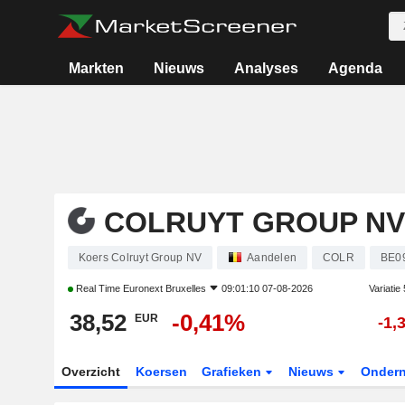
Markten
Nieuws
Analyses
Agenda
COLRUYT GROUP NV
Koers Colruyt Group NV
Aandelen
COLR
BE0
Real Time
Euronext Bruxelles
09:01:10 07-08-2026
Variatie
38,52
-0,41%
EUR
-1,
Overzicht
Koersen
Grafieken
Nieuws
Onder