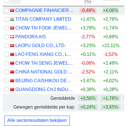
(%)
COMPAGNIE FINANCIERE RICHEMONT
-0,48%
+4,06%
+
TITAN COMPANY LIMITED
+1,47%
+2,76%
+
CHOW TAI FOOK JEWELLERY GROUP LIMITED
+3,79%
+1,74%
PANDORA A/S
-2,77%
+0,69%
LAOPU GOLD CO., LTD.
+3,23%
+22,11%
LAO FENG XIANG CO., LTD.
+0,11%
-1,52%
CHOW TAI SENG JEWELLERY CO., LTD.
-0,08%
+2,49%
CHINA NATIONAL GOLD GROUP GOLD JEWELLERY CO.,LTD.
-2,52%
+2,11%
BEIJING CAISHIKOU DEPARTMENT STORE CO.,LTD.
+2,47%
+4,02%
GUANGDONG CHJ INDUSTRY CO.,LTD.
+0,38%
+0,28%
Gemiddelde
+0,56%
+1,78%
Gewogen gemiddelde per kap.
+0,24%
+3,65%
+
Alle sectorresultaten bekijken