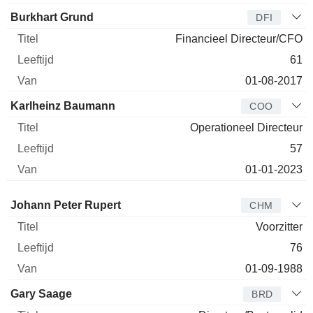
Burkhart Grund
DFI
Financieel Directeur/CFO
61
01-08-2017
Karlheinz Baumann
COO
Operationeel Directeur
57
01-01-2023
Bestuurder
Titel
Leeftijd
Van
Johann Peter Rupert
CHM
Voorzitter
76
01-09-1988
Gary Saage
BRD