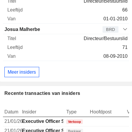
Directeur/Bestuurslid
66
01-01-2010
Josua Malherbe
BRD
Directeur/Bestuurslid
71
08-09-2010
Meer insiders
Recente transacties van insiders
Datum
Insider
Type
Hoofdpost
V
21/01/26
Executive Officer Swiss
Verkoop
21/01/26
Executive Officer Swiss
Boekjaar