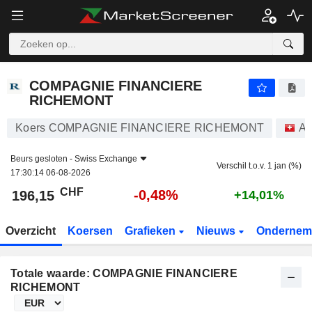
COMPAGNIE FINANCIERE RICHEMONT
196,15
CHF
-0,48%
COMPAGNIE FINANCIERE
RICHEMONT
Koers COMPAGNIE FINANCIERE RICHEMONT
Aa
Beurs gesloten -
Swiss Exchange
Verschil t.o.v. 1 jan (%)
17:30:14 06-08-2026
CHF
-0,48%
196,15
+14,01%
Overzicht
Koersen
Grafieken
Nieuws
Ondernem
Totale waarde: COMPAGNIE FINANCIERE
RICHEMONT