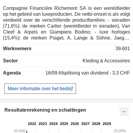
Compagnie Financière Richemont SA is een wereldleider
op het gebied van luxeproducten. De netto-omzet is als volgt
verdeeld over de verschillende productfamilies: - sieraden
(71,6%): de merken Cartier (wereldleider in sieraden), Van
Cleef & Arpels en Giampiero Bodino; - luxe horloges
(15,4%): de merken Piaget, A. Lange & Söhne, Jaeger-
LeCoultre, Vacheron Constantin, Officine Panerai, IWC
Werknemers
39.601
Schaffhausen, Baume & Mercier en Roger Dubuis; - overige
(13%): voornamelijk pennen, artikelen van fijn leder en
Sector
Kleding & Accessoires
kleding onder de volgende merken: Montblanc, Chloé, Old
England, Purdey en Alfred Dunhill. De netto-omzet is als
Agenda
16/09
Afsplitsing van dividend - 3.3 CHF
volgt verdeeld over de verschillende activiteiten:
detailhandel (70,3%), groothandel (23,4%) en onlineverkoop
(6,3%). De netto-omzet is geografisch als volgt verdeeld:
Meer informatie over het bedrijf
Zwitserland (3,2%), het Verenigd Koninkrijk (3,8%), Europa
(15,9%), China (19,6%), Japan (10,2%), Azië (13,8%), de
Verenigde Staten (21%), Noord- en Zuid-Amerika (3,5%), het
Midden-Oosten en Afrika (9%)..
Resultatenrekening en schattingen