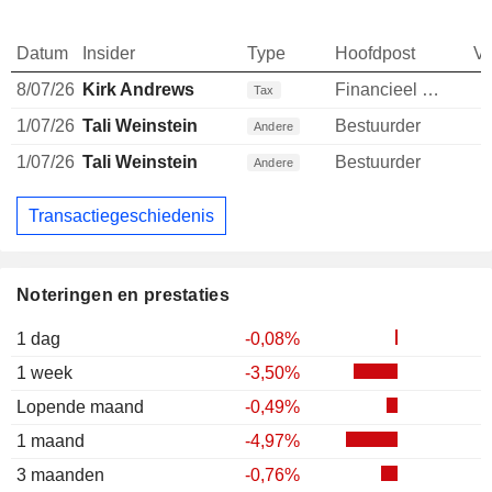
Datum
Insider
Type
Hoofdpost
V
8/07/26
Kirk Andrews
Financieel directeur
-
Tax
1/07/26
Tali Weinstein
Bestuurder
Andere
1/07/26
Tali Weinstein
Bestuurder
Andere
Transactiegeschiedenis
Noteringen en prestaties
1 dag
-0,08%
1 week
-3,50%
Lopende maand
-0,49%
1 maand
-4,97%
3 maanden
-0,76%