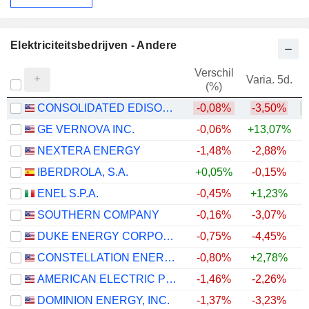
Elektriciteitsbedrijven - Andere
Verschil
Varia. 5d.
V
(%)
CONSOLIDATED EDISON, INC.
-0,08%
-3,50%
GE VERNOVA INC.
-0,06%
+13,07%
+
NEXTERA ENERGY
-1,48%
-2,88%
+
IBERDROLA, S.A.
+0,05%
-0,15%
+
ENEL S.P.A.
-0,45%
+1,23%
+
SOUTHERN COMPANY
-0,16%
-3,07%
DUKE ENERGY CORPORATION
-0,75%
-4,45%
CONSTELLATION ENERGY CORPORATION
-0,80%
+2,78%
AMERICAN ELECTRIC POWER COMPANY, INC.
-1,46%
-2,26%
+
DOMINION ENERGY, INC.
-1,37%
-3,23%
+