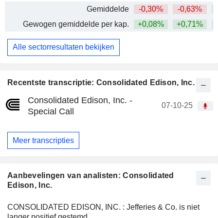
Gemiddelde
-0,30%
-0,63%
+
Gewogen gemiddelde per kap.
+0,08%
+0,71%
+
Alle sectorresultaten bekijken
Recentste transcriptie: Consolidated Edison, Inc.
Consolidated Edison, Inc. -
07-10-25
Special Call
Meer transcripties
Aanbevelingen van analisten: Consolidated
Edison, Inc.
CONSOLIDATED EDISON, INC. : Jefferies & Co. is niet
langer positief gestemd