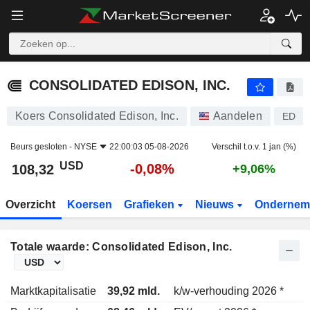
CONSOLIDATED EDISON, INC.
108,32
$
-0,08%
CONSOLIDATED EDISON, INC.
Koers Consolidated Edison, Inc.
Aandelen
ED
Beurs gesloten -
NYSE
22:00:03 05-08-2026
Verschil t.o.v. 1 jan (%)
USD
-0,08%
108,32
+9,06%
Overzicht
Koersen
Grafieken
Nieuws
Ondernem
Totale waarde: Consolidated Edison, Inc.
Marktkapitalisatie
39,92 mld.
k/w-verhouding 2026 *