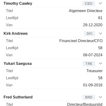
Bedrijfsleider
Titel
Leeftijd
Van
Timothy Cawley
CEO
Algemeen Directeur
61
29-12-2020
Kirk Andrews
DFI
Financieel Directeur/CFO
58
08-07-2024
Yukari Saegusa
TRE
Treasurer
58
01-09-2016
Bestuurder
Titel
Leeftijd
Van
Fred Sutherland
BRD
Directeur/Bestuurslid