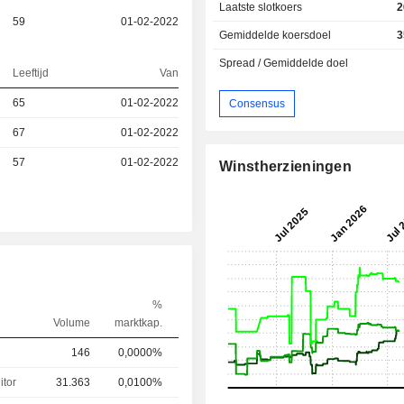
Laatste slotkoers
2
59
01-02-2022
Gemiddelde koersdoel
3
Spread / Gemiddelde doel
Leeftijd
Van
65
01-02-2022
Consensus
67
01-02-2022
57
01-02-2022
Winstherzieningen
%
Volume
marktkap.
146
0,0000%
itor
31.363
0,0100%