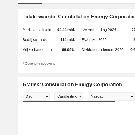
Totale waarde: Constellation Energy Corporati
Marktkapitalisatie
94,44 mld.
k/w-verhouding 2026 *
2
Bedrijfswaarde
114 mld.
EV/omzet 2026 *
Vrij verhandelbaar
99,09%
Dividendrendement 2026 *
0,
* Geschatte gegevens
Grafiek: Constellation Energy Corporation