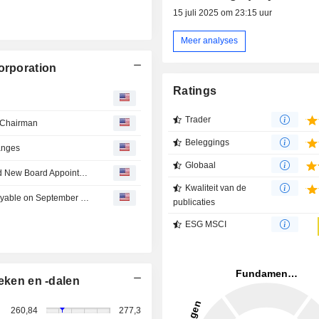
15 juli 2025 om 23:15 uur
Meer analyses
orporation
Ratings
Trader
 Chairman
Beleggings
anges
Globaal
Constellation Announces Board Chairman Transition and New Board Appointment
Kwaliteit van de
Constellation Energy Corporation Declares Dividend, Payable on September 4, 2026
publicaties
ESG MSCI
eken en -dalen
260,84
277,3