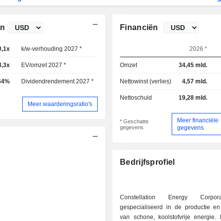
on
Financiën
0,1x
k/w-verhouding 2027 *
20,1x
2026 *
3,3x
EV/omzet 2027 *
3,22x
Omzet
34,45 mld.
64%
Dividendrendement 2027 *
0,71%
Nettowinst (verlies)
4,57 mld.
Nettoschuld
19,28 mld.
Meer waarderingsratio's
Meer financiële
* Geschatte
gegevens
gegevens
Bedrijfsprofiel
Constellation Energy Corpor
gespecialiseerd in de productie en 
van schone, koolstofvrije energie. 