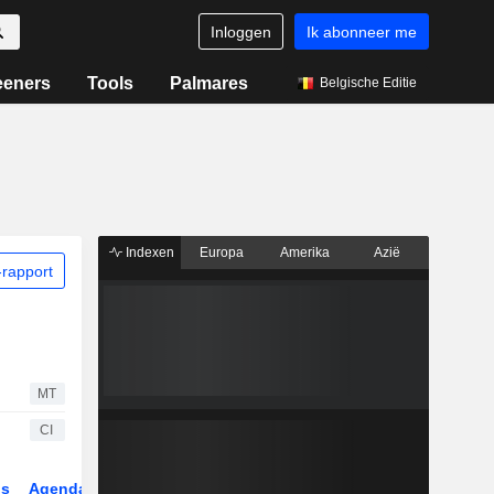
Inloggen
Ik abonneer me
eeners
Tools
Palmares
Belgische Editie
Indexen
Europa
Amerika
Azië
rapport
MT
CI
gs
Agenda
Sector
Derivaten
ETF's