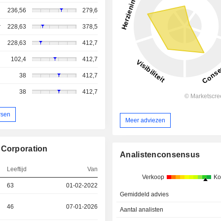
236,56
279,6
r
228,63
378,5
228,63
412,7
102,4
412,7
38
412,7
38
412,7
rsen
Meer adviezen
 Corporation
Analistenconsensus
Leeftijd
Van
Verkoop
Ko
63
01-02-2022
Gemiddeld advies
46
07-01-2026
Aantal analisten