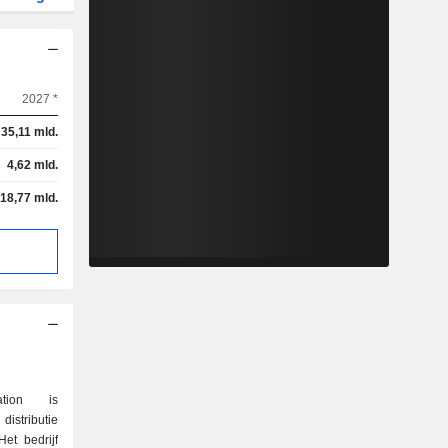
2027 *
35,11 mld.
4,62 mld.
18,77 mld.
ation is
distributie
Het bedrijf