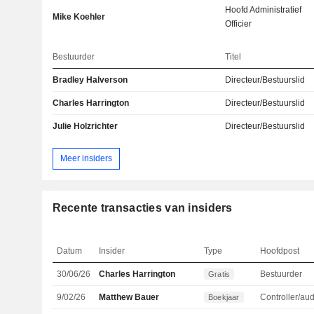
Hoofd Administratief
Mike Koehler
Officier
Bestuurder
Titel
Bradley Halverson
Directeur/Bestuurslid
Charles Harrington
Directeur/Bestuurslid
Julie Holzrichter
Directeur/Bestuurslid
Meer insiders
Recente transacties van insiders
Datum
Insider
Type
Hoofdpost
30/06/26
Charles Harrington
Bestuurder
Gratis
9/02/26
Matthew Bauer
Controller/aud
Boekjaar