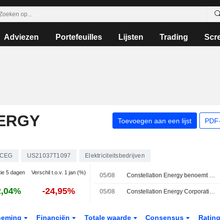
Adviezen
Portefeuilles
Lijsten
Trading
Scr
ERGY
Toevoegen aan een lijst
PDF-
CEG
US21037T1097
Elektriciteitsbedrijven
tie 5 dagen
Verschil t.o.v. 1 jan (%)
05/08
Constellation Energy benoemt CEO Dominguez tot bestuursvoorzitter
2,04%
-24,95%
05/08
Constellation Energy Corporation kondigt wijzigingen in de raad van bestuur aan
neming
Financiën
Totale waarde
Consensus
Ratin