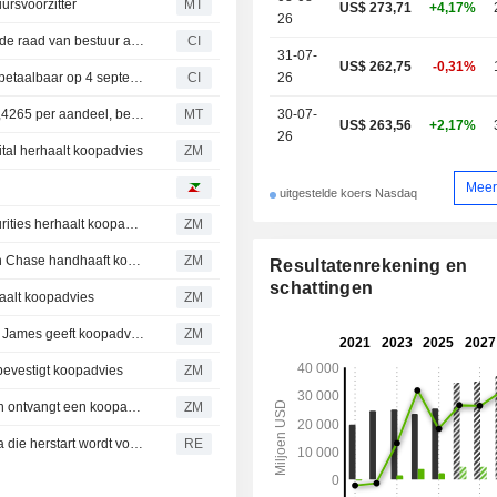
rsvoorzitter
MT
US$ 273,71
+4,17%
26
Constellation Energy Corporation kondigt wijzigingen in de raad van bestuur aan
CI
31-07-
US$ 262,75
-0,31%
Constellation Energy Corporation kondigt dividend aan, betaalbaar op 4 september 2026
CI
26
Constellation Energy handhaaft kwartaaldividend op $ 0,4265 per aandeel, betaalbaar op 4 september
MT
30-07-
US$ 263,56
+2,17%
26
 herhaalt koopadvies
ZM
Meer
uitgestelde koers Nasdaq
CONSTELLATION ENERGY CORPORATION : BofA Securities herhaalt koopadvies
ZM
CONSTELLATION ENERGY CORPORATION : JPMorgan Chase handhaaft koopadvies
ZM
Resultatenrekening en
schattingen
lt koopadvies
ZM
CONSTELLATION ENERGY CORPORATION : Raymond James geeft koopadvies
ZM
vestigt koopadvies
ZM
CONSTELLATION ENERGY CORPORATION : TD Cowen ontvangt een koopadvies
ZM
NextEra wordt volledig eigenaar van kerncentrale in Iowa die herstart wordt voor datacenters van Google, aldus CEO
RE