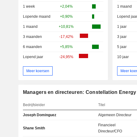
1 week
+2,04%
1 maand
Lopende maand
+0,90%
Lopend jaa
1 maand
+10,81%
1 jaar
3 maanden
-17,42%
3 jaar
6 maanden
+5,85%
5 jaar
Lopend jaar
-24,95%
10 jaar
Meer koersen
Meer koe
Managers en directeuren: Constellation Energy
Bedrijfsleider
Titel
Joseph Dominguez
Algemeen Directeur
Financieel
Shane Smith
Directeur/CFO