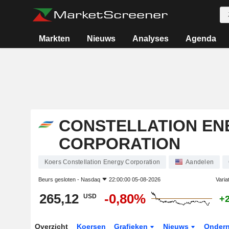
Markten
Nieuws
Analyses
Agenda
CONSTELLATION EN
CORPORATION
Koers Constellation Energy Corporation
Aandelen
Beurs gesloten -
Nasdaq
22:00:00 05-08-2026
Varia
265,12
-0,80%
USD
+
Overzicht
Koersen
Grafieken
Nieuws
Onder