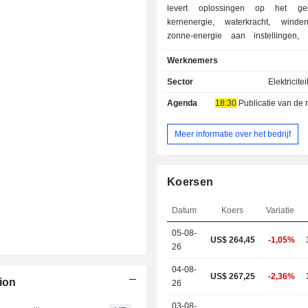
levert oplossingen op het ge
kernenergie, waterkracht, winde
zonne-energie aan instellingen, c
afnemers en overheidsinstanties.
Werknemers
Sector
Elektricite
Agenda
18:30
Publicatie van de resultat
Meer informatie over het bedrijf
Koersen
Datum
Koers
Variatie
05-08-
US$ 264,45
-1,05%
26
04-08-
US$ 267,25
-2,36%
ion
26
03-08-