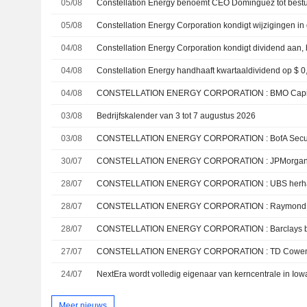
05/08
Constellation Energy benoemt CEO Dominguez tot bestuu
05/08
04/08
04/08
04/08
CONSTELLATION ENERGY CORPORATION : BMO Capital
03/08
Bedrijfskalender van 3 tot 7 augustus 2026
03/08
30/07
28/07
CONSTELLATION ENERGY CORPORATION : UBS herhaa
28/07
28/07
CONSTELLATION ENERGY CORPORATION : Barclays be
27/07
24/07
Meer nieuws