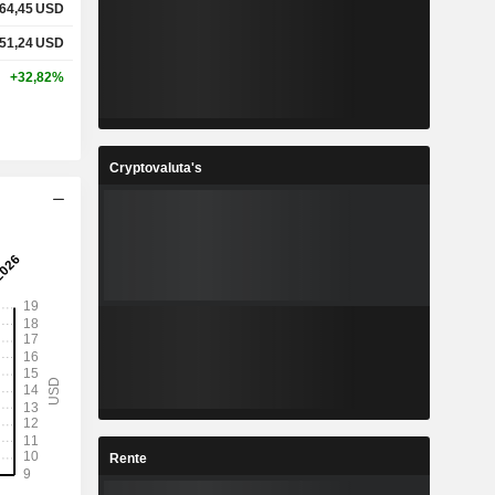
64,45
USD
51,24
USD
+32,82%
Cryptovaluta's
Rente