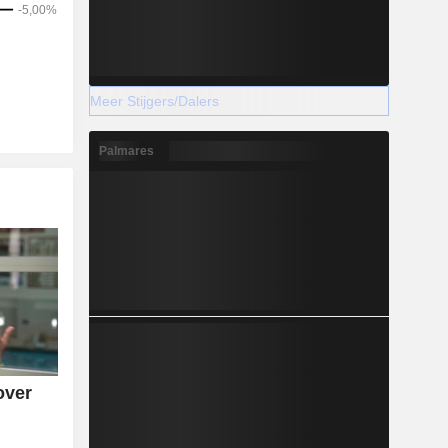
Meer Stijgers/Dalers
Palmares
over