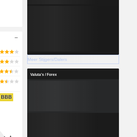
Meer Stijgers/Dalers
Valuta's / Forex
BBB