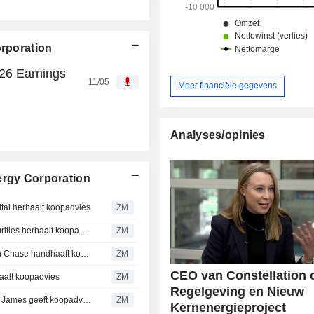
orporation
026 Earnings
11/05
Meer financiële gegevens
Analyses/opinies
ergy Corporation
 herhaalt koopadvies
ZM
CONSTELLATION ENERGY CORPORATION : BofA Securities herhaalt koopadvies
ZM
CONSTELLATION ENERGY CORPORATION : JPMorgan Chase handhaaft koopadvies
ZM
CEO van Constellation 
lt koopadvies
ZM
Regelgeving en Nieuw
CONSTELLATION ENERGY CORPORATION : Raymond James geeft koopadvies
ZM
Kernenergieproject