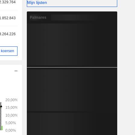
Mijn lijsten
2.329.764
Palmares
1.852.843
3.264.226
 koersen