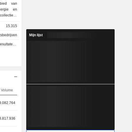
bied van
nergie en
ollectieve
15.315
itsbedrijven
Mijn lijst
en - Q2 2026
Volume
3.082.764
3.817.936