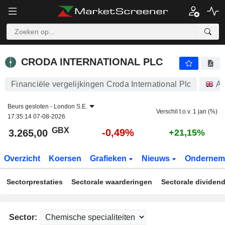
CRODA INTERNATIONAL PLC
3.265,00
p
-0,49%
CRODA INTERNATIONAL PLC
Financiële vergelijkingen Croda International Plc
Aa
Beurs gesloten -
London S.E.
Verschil t.o.v. 1 jan (%)
17:35:14 07-08-2026
GBX
-0,49%
3.265,00
+21,15%
Overzicht
Koersen
Grafieken
Nieuws
Ondernem
Sectorprestaties
Sectorale waarderingen
Sectorale dividen
Sector: