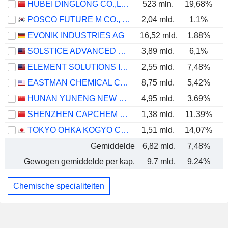
HUBEI DINGLONG CO.,LTD.
523 mln.
19,68%
POSCO FUTURE M CO., LTD.
2,04 mld.
1,1%
EVONIK INDUSTRIES AG
16,52 mld.
1,88%
SOLSTICE ADVANCED MATERIALS, INC.
3,89 mld.
6,1%
ELEMENT SOLUTIONS INC
2,55 mld.
7,48%
EASTMAN CHEMICAL COMPANY
8,75 mld.
5,42%
HUNAN YUNENG NEW ENERGY BATTERY MATERIAL CO.,LTD.
4,95 mld.
3,69%
SHENZHEN CAPCHEM TECHNOLOGY CO., LTD.
1,38 mld.
11,39%
TOKYO OHKA KOGYO CO., LTD.
1,51 mld.
14,07%
Gemiddelde
6,82 mld.
7,48%
Gewogen gemiddelde per kap.
9,7 mld.
9,24%
Chemische specialiteiten