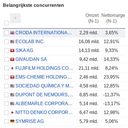
Belangrijkste concurrenten
Omzet
Nettomarge
(N-1)
(N-1)
CRODA INTERNATIONAL PLC
2,29 mld.
3,65%
ECOLAB INC.
16,08 mld.
12,91%
SIKA AG
14,13 mld.
9,33%
GIVAUDAN SA
9,42 mld.
14,33%
FUJIFILM HOLDINGS CORPORATION
21,11 mld.
8,24%
EMS-CHEMIE HOLDING AG
2,46 mld.
23,95%
SOCIEDAD QUÍMICA Y MINERA DE CHILE S.A.
4,58 mld.
12,85%
DUPONT DE NEMOURS, INC.
6,85 mld.
-11,37%
ALBEMARLE CORPORATION
5,14 mld.
-13,17%
NITTO DENKO CORPORATION
6,47 mld.
12,98%
SYMRISE AG
5,79 mld.
5,06%