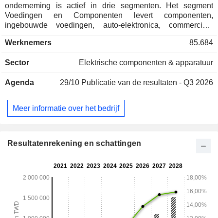
onderneming is actief in drie segmenten. Het segment
Voedingen en Componenten levert componenten,
ingebouwde voedingen, auto-elektronica, commerciële
producten, mobiele voedingen, ventilatoren en oplossingen
Werknemers
85.684
voor thermisch beheer. Het segment Automatisering biedt
industriële automatisering, gebouwautomatisering en
Sector
Elektrische componenten & apparatuur
andere diensten. Het segment Infrastructuur biedt informatie-
infrastructuur, energie-infrastructuur en industriële
Agenda
29/10
Publicatie van de resultaten - Q3 2026
oplossingen, alsmede projectieapparatuur. De producten
van het bedrijf worden voornamelijk verkocht in de
Verenigde Staten, Europa, Japan en andere regio's.
Meer informatie over het bedrijf
Resultatenrekening en schattingen