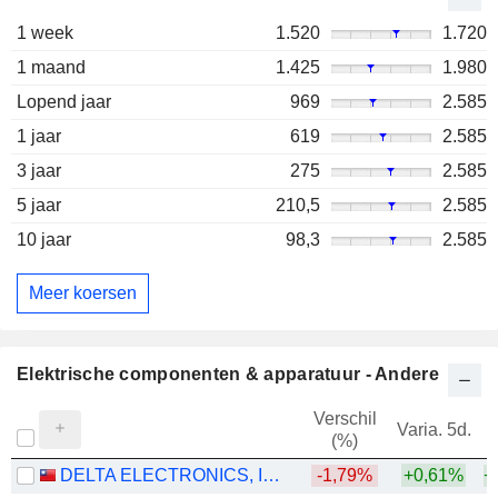
1 week
1.520
1.720
1 maand
1.425
1.980
Lopend jaar
969
2.585
1 jaar
619
2.585
3 jaar
275
2.585
5 jaar
210,5
2.585
10 jaar
98,3
2.585
Meer koersen
Elektrische componenten & apparatuur - Andere
Verschil
Varia. 5d.
V
(%)
DELTA ELECTRONICS, INC.
-1,79%
+0,61%
+