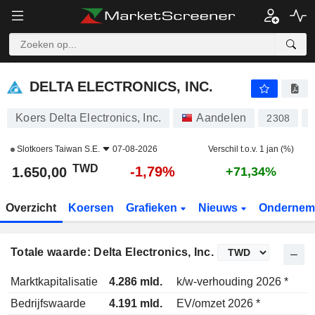
DELTA ELECTRONICS, INC.
1.650,00
NT$
-1,79%
DELTA ELECTRONICS, INC.
Koers Delta Electronics, Inc.
Aandelen
2308
Slotkoers
Taiwan S.E.
07-08-2026
Verschil t.o.v. 1 jan (%)
TWD
-1,79%
1.650,00
+71,34%
Overzicht
Koersen
Grafieken
Nieuws
Ondernem
Totale waarde: Delta Electronics, Inc.
Marktkapitalisatie
4.286 mld.
k/w-verhouding 2026 *
Bedrijfswaarde
4.191 mld.
EV/omzet 2026 *