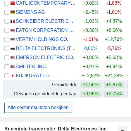
CATL (CONTEMPORARY AMPEREX TECHNOLOGY)
+0,02%
-1,83%
+
SIEMENS AG
+2,45%
-1,01%
+
SCHNEIDER ELECTRIC SE
+1,03%
+4,87%
+
EATON CORPORATION PLC
+0,36%
+8,06%
+
VERTIV HOLDINGS CO.
-1,01%
+12,76%
+
DELTA ELECTRONICS (THAILAND)
0,00%
-5,76%
+
EMERSON ELECTRIC CO.
+0,86%
+5,63%
+
AMETEK, INC.
+0,91%
+4,94%
+
FUJIKURA LTD.
+12,82%
+24,28%
+
Gemiddelde
+1,56%
+5,87%
+
Gewogen gemiddelde per kap.
+0,96%
+3,75%
+
Alle sectorresultaten bekijken
Recentste transcriptie: Delta Electronics, Inc.