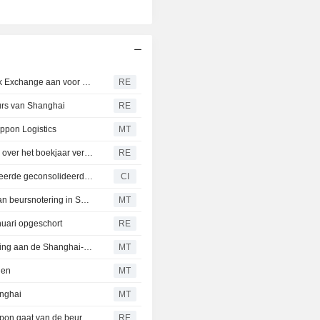
JD Logistics kondigt goedkeuring van de Shanghai Stock Exchange aan voor beursexit Deppon
RE
eurs van Shanghai
RE
ppon Logistics
MT
JD Logistics meldt dat Deppon Logistics een nettoverlies over het boekjaar verwacht van RMB439,0-539,0 miljoen
RE
Deppon Logistics Co., Ltd. geeft voorlopige, niet-geauditeerde geconsolideerde winstverwachting voor het jaar eindigend op 31 december 2025
CI
Aandeelhouders Deppon Logistics keuren schrapping van beursnotering in Shanghai goed
MT
nuari opgeschort
RE
Raad van Bestuur Deppon Logistics Keurt Beursonttrekking aan de Shanghai-beurs Goed; Aandelen Stijgen met 10%
MT
gen
MT
anghai
MT
Door JD.com gecontroleerd Chinees koeriersbedrijf Deppon gaat van de beurs in Shanghai
RE