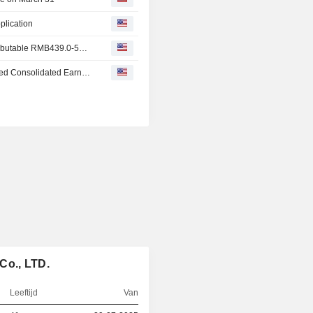
plication
JD Logistics says Deppon Logistics sees FY net loss attributable RMB439.0-539.0 million
Deppon Logistics Co., Ltd. Provides Preliminary Unaudited Consolidated Earnings Guidance for the Year Ended December 31, 2025
Co., LTD.
Leeftijd
Van