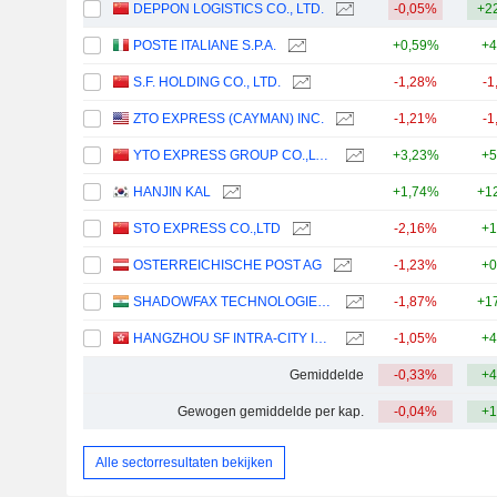
DEPPON LOGISTICS CO., LTD.
-0,05%
+2
POSTE ITALIANE S.P.A.
+0,59%
+4
S.F. HOLDING CO., LTD.
-1,28%
-1
ZTO EXPRESS (CAYMAN) INC.
-1,21%
-1
YTO EXPRESS GROUP CO.,LTD.
+3,23%
+5
HANJIN KAL
+1,74%
+1
STO EXPRESS CO.,LTD
-2,16%
+1
OSTERREICHISCHE POST AG
-1,23%
+0
SHADOWFAX TECHNOLOGIES LIMITED
-1,87%
+1
HANGZHOU SF INTRA-CITY INDUSTRIAL CO., LTD.
-1,05%
+4
Gemiddelde
-0,33%
+4
Gewogen gemiddelde per kap.
-0,04%
+1
Alle sectorresultaten bekijken