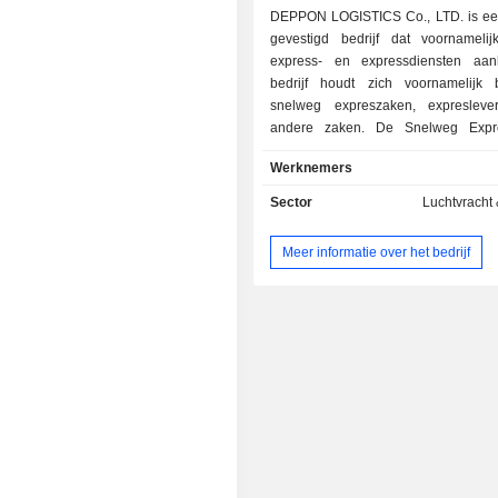
DEPPON LOGISTICS Co., LTD. is ee
gevestigd bedrijf dat voornameli
express- en expressdiensten aan
bedrijf houdt zich voornamelijk
snelweg expreszaken, expresleve
andere zaken. De Snelweg Expr
verstrekken hoofdzakelijk drie ty
Werknemers
producten van de wegverkeersstandaa
zoals nauwkeurige kaartnavigati
Sector
Luchtvracht 
hoog rendement), nauwkeurig stedeli
(kortstondig met hoog rende
Meer informatie over het bedrijf
nauwkeurig autovervoer (
tijdloosheid). De Express Deliver
omvat voornamelijk huis-aan-huis
inzameling van de betaling, veilige 
ontvangst, en uitgebreide informati
De Overige business biedt voo
warehousing en supply chain 
luchtvrachtagentschap en andere 
gerelateerde zaken.