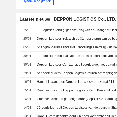
Dynamische grafiek
Laatste nieuws : DEPPON LOGISTICS Co., LTD.
25/03
25/03
Deppon Logistics trekt zich op 31 maart terug van de b
05/03
Shanghai-beurs aanvaardt uitnoteringsaanvraag van De
30/01
30/01
29/01
16/01
Handel in aandelen Deppon Logistics wordt vanaf 21 ja
15/01
14/01
Chinese aandelen gemengd door geopolitieke spannin
14/01
JD Logistics haalt Deppon Logistics van de beurs in Sh
13/01