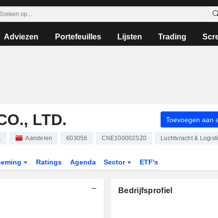
Adviezen
Portefeuilles
Lijsten
Trading
Scr
O., LTD.
Toevoegen aan ee
.
Aandelen
603056
CNE100002SZ0
Luchtvracht & Logist
neming
Ratings
Agenda
Sector
ETF's
Bedrijfsprofiel