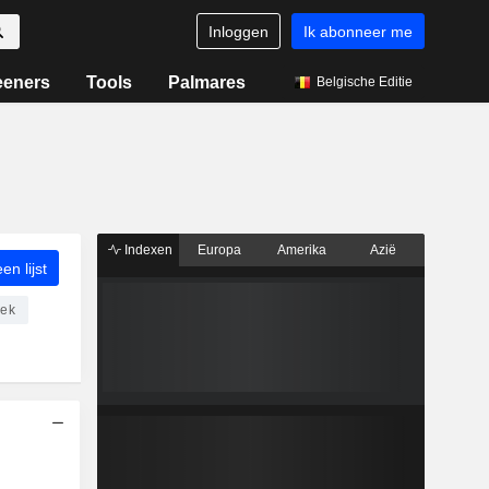
Inloggen
Ik abonneer me
eeners
Tools
Palmares
Belgische Editie
Indexen
Europa
Amerika
Azië
n lijst
iek