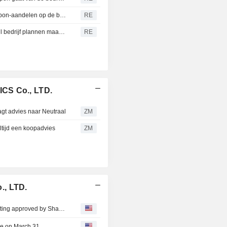
JD Logistics kondigt terugtrekking aan van notering Deppon-aandelen op de beurs van Shanghai
RE
Handel in aandelen Deppon Logistics wordt hervat terwijl bedrijf plannen maakt voor beursverlating
RE
CS Co., LTD.
gt advies naar Neutraal
ZM
tijd een koopadvies
ZM
., LTD.
JD Logistics announces withdrawal of Deppon shares listing approved by Shanghai Stock Exchange
ge on March 31