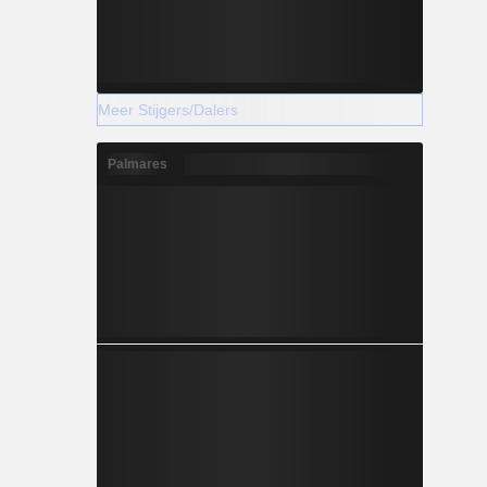
Meer Stijgers/Dalers
Palmares