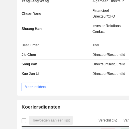
Yang Feng Wang
Algemeen Directeur
Financieel
Chuan Yang
Directeur/CFO
Investor Relations
Shuang Han
Contact
Bestuurder
Titel
Jie Chen
Directeur/Bestuurslid
Song Pan
Directeur/Bestuurslid
Xue Jun Li
Directeur/Bestuurslid
Meer insiders
Koeriersdiensten
Toevoegen aan een lijst
Verschil (%)
Var