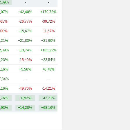
2,09%
-
-
2,78 mld.
,07%
+42,40%
+170,72%
40,55 mld.
,65%
-26,77%
-30,72%
25,65 mld.
,00%
+15,67%
-11,57%
18,19 mld.
,21%
+21,83%
+21,90%
9,43 mld.
2,39%
+13,74%
+185,22%
5,64 mld.
,23%
-15,40%
+23,54%
3,21 mld.
,16%
+5,56%
+0,78%
2,54 mld.
7,34%
-
-
1,53 mld.
,16%
-49,70%
-14,21%
1 mld.
,76%
+0,92%
+43,21%
11,97 mld.
,93%
+14,28%
+68,16%