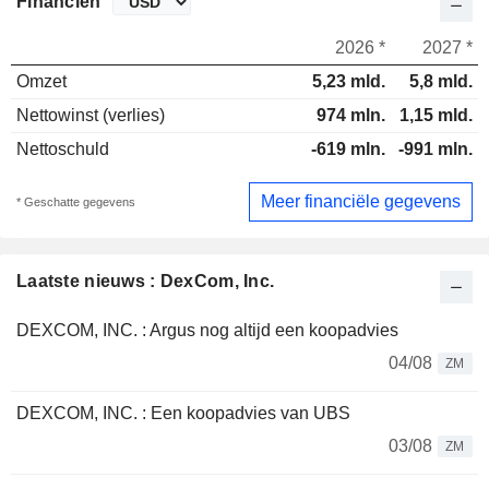
Financiën
2026 *
2027 *
Omzet
5,23 mld.
5,8 mld.
Nettowinst (verlies)
974 mln.
1,15 mld.
Nettoschuld
-619 mln.
-991 mln.
Meer financiële gegevens
* Geschatte gegevens
Laatste nieuws : DexCom, Inc.
DEXCOM, INC. : Argus nog altijd een koopadvies
04/08
ZM
DEXCOM, INC. : Een koopadvies van UBS
03/08
ZM