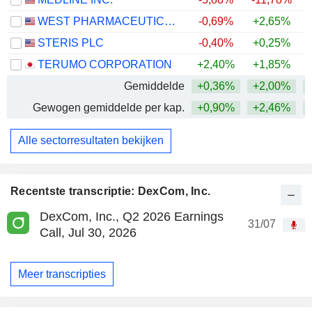
WEST PHARMACEUTICAL SERVICES, INC.
-0,69%
+2,65%
+
STERIS PLC
-0,40%
+0,25%
TERUMO CORPORATION
+2,40%
+1,85%
Gemiddelde
+0,36%
+2,00%
Gewogen gemiddelde per kap.
+0,90%
+2,46%
Alle sectorresultaten bekijken
Recentste transcriptie: DexCom, Inc.
DexCom, Inc., Q2 2026 Earnings
31/07
Call, Jul 30, 2026
Meer transcripties