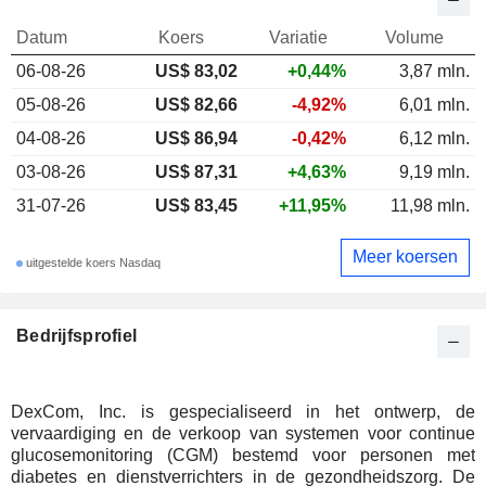
Datum
Koers
Variatie
Volume
06-08-26
US$ 83,02
+0,44%
3,87 mln.
05-08-26
US$ 82,66
-4,92%
6,01 mln.
04-08-26
US$ 86,94
-0,42%
6,12 mln.
03-08-26
US$ 87,31
+4,63%
9,19 mln.
31-07-26
US$ 83,45
+11,95%
11,98 mln.
Meer koersen
uitgestelde koers Nasdaq
Bedrijfsprofiel
DexCom, Inc. is gespecialiseerd in het ontwerp, de
vervaardiging en de verkoop van systemen voor continue
glucosemonitoring (CGM) bestemd voor personen met
diabetes en dienstverrichters in de gezondheidszorg. De