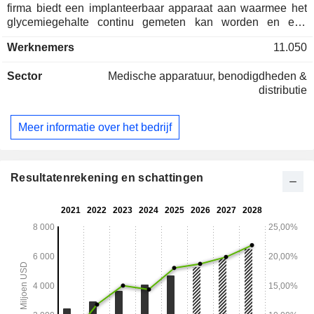
firma biedt een implanteerbaar apparaat aan waarmee het
glycemiegehalte continu gemeten kan worden en een
externe transmitter aan welke de sensor de glucoseniveaus
Werknemers
11.050
op gespecificeerde tijdsintervallen doorgeeft. 71,5% van de
omzet wordt gemaakt in de Verenigde Staten.
Sector
Medische apparatuur, benodigdheden &
distributie
Meer informatie over het bedrijf
Resultatenrekening en schattingen