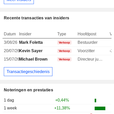
Recente transacties van insiders
Datum
Insider
Type
Hoofdpost
V
3/08/26
Mark Foletta
Bestuurder
-
Verkoop
20/07/26
Kevin Sayer
Voorzitter
-2
Verkoop
15/07/26
Michael Brown
Directeur juridische afdeling
-
Verkoop
Transactiegeschiedenis
Noteringen en prestaties
1 dag
+0,44%
1 week
+11,38%