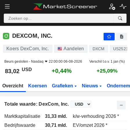
DEXCOM, INC.
83,02
$
+0,44%
DEXCOM, INC.
Koers DexCom, Inc.
Aandelen
DXCM
US2521
Beurs gesloten -
Nasdaq
22:00:00 06-08-2026
Verschil t.o.v. 1 jan (%)
USD
+0,44%
83,02
+25,09%
Overzicht
Koersen
Grafieken
Nieuws
Ondernem
Totale waarde: DexCom, Inc.
Marktkapitalisatie
31,33 mld.
k/w-verhouding 2026 *
Bedrijfswaarde
30,71 mld.
EV/omzet 2026 *