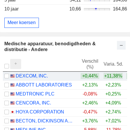
10 jaar
10,66
164,86
Meer koersen
Medische apparatuur, benodigdheden &
distributie - Andere
Verschil
Varia. 5d.
V
(%)
DEXCOM, INC.
+0,44%
+11,38%
ABBOTT LABORATORIES
+2,13%
+2,23%
MEDTRONIC PLC
-0,08%
+0,25%
CENCORA, INC.
+2,46%
+4,09%
+
HOYA CORPORATION
-0,47%
+2,74%
+
BECTON, DICKINSON AND COMPANY
+3,76%
+7,02%
MEDLINE INC.
-5,88%
-11,78%