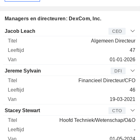
Managers en directeuren: DexCom, Inc.
Bedrijfsleider
Titel
Leeftijd
Van
Jacob Leach
CEO
Algemeen Directeur
47
01-01-2026
Jereme Sylvain
DFI
Financieel Directeur/CFO
46
19-03-2021
Stacey Stewart
CTO
Hoofd Techniek/Wetenschap/O&O
-
01-05-2024