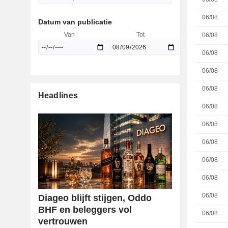
06/08
Datum van publicatie
Van
Tot
06/08
06/08
06/08
06/08
Headlines
06/08
06/08
06/08
06/08
06/08
06/08
Diageo blijft stijgen, Oddo
BHF en beleggers vol
06/08
vertrouwen