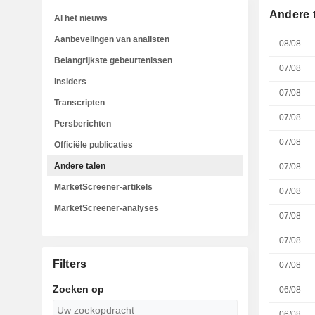
Andere 
Al het nieuws
Aanbevelingen van analisten
08/08
Belangrijkste gebeurtenissen
07/08
Insiders
07/08
Transcripten
07/08
Persberichten
07/08
Officiële publicaties
Andere talen
07/08
MarketScreener-artikels
07/08
MarketScreener-analyses
07/08
07/08
Filters
07/08
Zoeken op
06/08
06/08