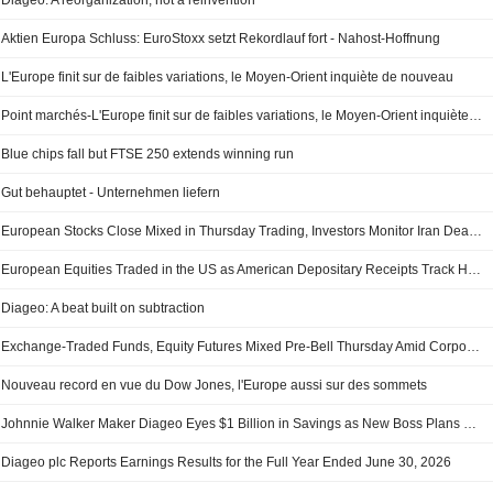
Diageo: A reorganization, not a reinvention
Aktien Europa Schluss: EuroStoxx setzt Rekordlauf fort - Nahost-Hoffnung
L'Europe finit sur de faibles variations, le Moyen-Orient inquiète de nouveau
Point marchés-L'Europe finit sur de faibles variations, le Moyen-Orient inquiète de nouveau
Blue chips fall but FTSE 250 extends winning run
Gut behauptet - Unternehmen liefern
European Stocks Close Mixed in Thursday Trading, Investors Monitor Iran Deal Talks
European Equities Traded in the US as American Depositary Receipts Track Higher in Thursday Trading
Diageo: A beat built on subtraction
Exchange-Traded Funds, Equity Futures Mixed Pre-Bell Thursday Amid Corporate Earnings Deluge
Nouveau record en vue du Dow Jones, l'Europe aussi sur des sommets
Johnnie Walker Maker Diageo Eyes $1 Billion in Savings as New Boss Plans Turnaround -- 2nd Update
Diageo plc Reports Earnings Results for the Full Year Ended June 30, 2026