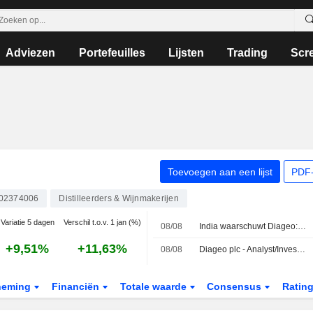
Adviezen
Portefeuilles
Lijsten
Trading
Scr
Toevoegen aan een lijst
PDF-
02374006
Distilleerders & Wijnmakerijen
Variatie 5 dagen
Verschil t.o.v. 1 jan (%)
08/08
India waarschuwt Diageo: claim over rijping op Amerikaanse eikenhouten vaten is misleidend
+9,51%
+11,63%
08/08
Diageo plc - Analyst/Investor Day
neming
Financiën
Totale waarde
Consensus
Ratin