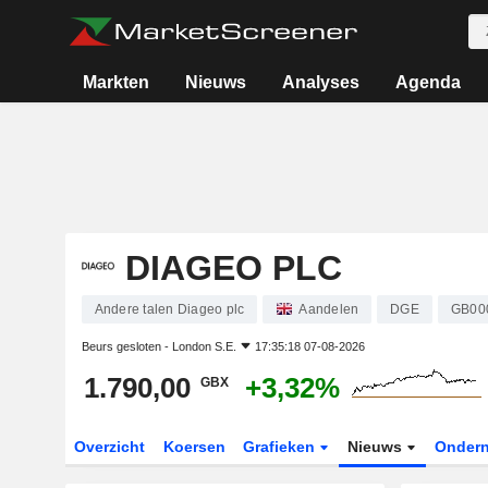
Markten
Nieuws
Analyses
Agenda
DIAGEO PLC
Andere talen Diageo plc
Aandelen
DGE
GB00
Beurs gesloten -
London S.E.
17:35:18 07-08-2026
1.790,00
+3,32%
GBX
Overzicht
Koersen
Grafieken
Nieuws
Onder