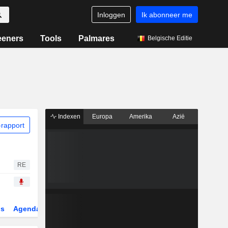
Inloggen
Ik abonneer me
eeners
Tools
Palmares
Belgische Editie
Indexen
Europa
Amerika
Azië
rapport
RE
gs
Agenda
Sector
Derivaten
ETF's