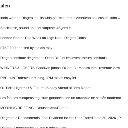
talen
India warned Diageo that its whisky's 'matured in American oak casks' claim was misleading
Stocks rise, pound up after surprise US jobs fall
London Shares End Week on High Note; Diageo Gains
FTSE 100 boosted by metals rally
Diageo continue de grimper, Oddo BHF et les investisseurs confiants
WINNERS & LOSERS: Goodwin jumps; Oxford BioMedica trims revenue view
RBC cuts Endeavour Mining; JPM raises easyJet
Oil Ticks Higher, U.S. Futures Steady Ahead of Jobs Report
Los índices europeos registran ganancias en un arranque de sesión moderado -- Market Talk
MORNING BRIEFING - Deutschland/Europa
Diageo plc Recommends Final Dividend for the Year Ended June 30, 2026 , Payable on December 3, 2026