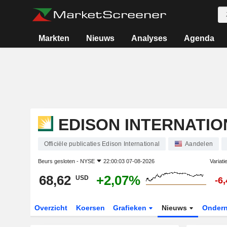
Markten
Nieuws
Analyses
Agenda
EDISON INTERNATIO
Officiële publicaties Edison International
Aandelen
Beurs gesloten -
NYSE
22:00:03 07-08-2026
Variati
68,62
+2,07%
USD
-6
Overzicht
Koersen
Grafieken
Nieuws
Onder