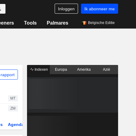
Inloggen
Ik abonneer me
eeners
Tools
Palmares
Belgische Editie
Indexen
Europa
Amerika
Azië
rapport
MT
ZM
gs
Agenda
Sector
Derivaten
ETF's