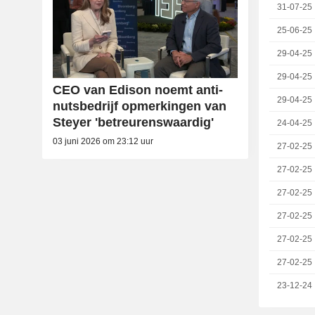
31-07-25
25-06-25
29-04-25
29-04-25
CEO van Edison noemt anti-
29-04-25
nutsbedrijf opmerkingen van
Steyer 'betreurenswaardig'
24-04-25
03 juni 2026 om 23:12 uur
27-02-25
27-02-25
27-02-25
27-02-25
27-02-25
27-02-25
23-12-24