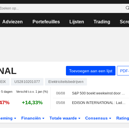
Adviezen
Portefeuilles
Lijsten
Trading
Scr
NAL
Toevoegen aan een lijst
PDF-
EIX
US2810201077
Elektriciteitsbedrijven
e 5 dagen
Verschil t.o.v. 1 jan (%)
06/08
S&P 500 boekt weekwinst door optimisme over monetisering van AI
,47%
+14,33%
05/08
EDISON INTERNATIONAL : Ladenburg Thalmann handhaaft het Neutraal advies
neming
Financiën
Totale waarde
Consensus
Ratin