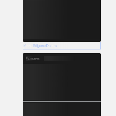
Meer Stijgers/Dalers
Palmares