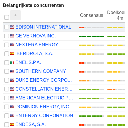
Belangrijkste concurrenten
Doelkoers
Consensus
4m
EDISON INTERNATIONAL
GE VERNOVA INC.
NEXTERA ENERGY
IBERDROLA, S.A.
ENEL S.P.A.
SOUTHERN COMPANY
DUKE ENERGY CORPORATION
CONSTELLATION ENERGY CORPORATION
AMERICAN ELECTRIC POWER COMPANY, INC.
DOMINION ENERGY, INC.
ENTERGY CORPORATION
ENDESA, S.A.