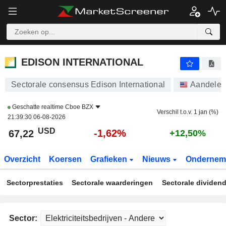
EDISON INTERNATIONAL
67,22
$
-1,62%
EDISON INTERNATIONAL
Sectorale consensus Edison International
Aandelen
Geschatte realtime
Cboe BZX
Verschil t.o.v. 1 jan (%)
21:39:30 06-08-2026
USD
-1,62%
67,22
+12,50%
Overzicht
Koersen
Grafieken
Nieuws
Ondernem
Sectorprestaties
Sectorale waarderingen
Sectorale dividen
Sector: