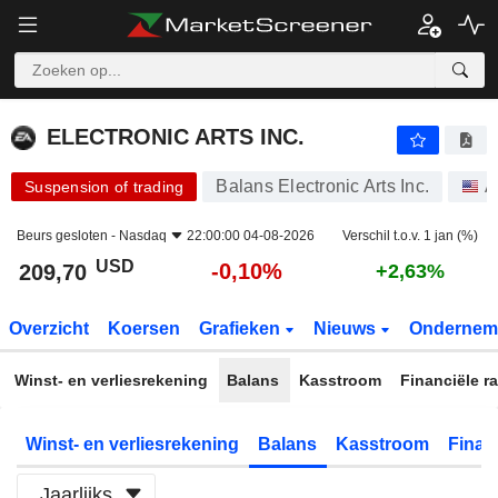
ELECTRONIC ARTS INC.
209,70
$
-0,10%
ELECTRONIC ARTS INC.
Balans Electronic Arts Inc.
A
Suspension of trading
Beurs gesloten -
Nasdaq
22:00:00 04-08-2026
Verschil t.o.v. 1 jan (%)
USD
-0,10%
209,70
+2,63%
Overzicht
Koersen
Grafieken
Nieuws
Ondernem
Winst- en verliesrekening
Balans
Kasstroom
Financiële ra
Winst- en verliesrekening
Balans
Kasstroom
Financ
Jaarlijks