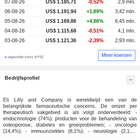
07-08-26
US$ 1.185,71
-0,52%
2,9 mln.
06-08-26
US$ 1.191,94
+1,89%
3,42 mln.
05-08-26
US$ 1.169,86
+4,86%
6,45 mln.
04-08-26
US$ 1.115,68
-0,51%
4,1 mln.
03-08-26
US$ 1.121,36
-2,39%
2,93 mln.
Meer koersen
uitgestelde koers NYSE
Bedrijfsprofiel
Eli Lilly and Company is wereldwijd een van de
belangrijkste farmaceutische concerns. De omzet per
therapeutisch vakgebied is als volgt onderverdeeld: -
endocrinologie (74%): producten voor de behandeling van
osteoporose, diabetes en groeiproblemen; - oncologie
(14,4%); - immuunziektes (8,1%); - neurologie (2,1%):
voornamelijk geneesmiddelen bestemd voor de