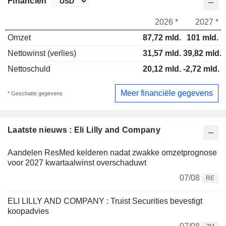
Financiën
2026 *
2027 *
Omzet
87,72 mld.
101 mld.
Nettowinst (verlies)
31,57 mld.
39,82 mld.
Nettoschuld
20,12 mld.
-2,72 mld.
Meer financiële gegevens
* Geschatte gegevens
Laatste nieuws : Eli Lilly and Company
Aandelen ResMed kelderen nadat zwakke omzetprognose
voor 2027 kwartaalwinst overschaduwt
07/08
RE
ELI LILLY AND COMPANY : Truist Securities bevestigt
koopadvies