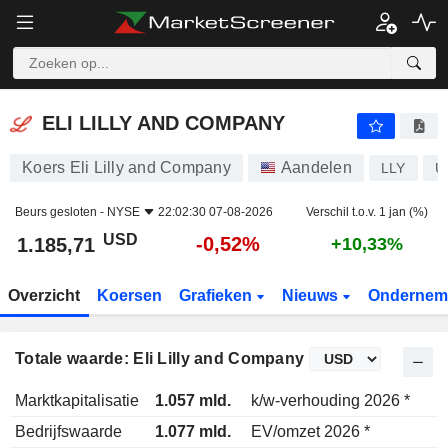
ELI LILLY AND COMPANY
1.185,71
$
-0,52%
ELI LILLY AND COMPANY
Koers Eli Lilly and Company
Aandelen
LLY
U
Beurs gesloten -
NYSE
22:02:30 07-08-2026
Verschil t.o.v. 1 jan (%)
USD
-0,52%
1.185,71
+10,33%
Overzicht
Koersen
Grafieken
Nieuws
Ondernem
Totale waarde: Eli Lilly and Company
Marktkapitalisatie
1.057 mld.
k/w-verhouding 2026 *
Bedrijfswaarde
1.077 mld.
EV/omzet 2026 *