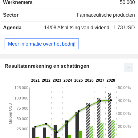
Werknemers
50.000
behandeling van depressie en schizofrenie; - overige
(1,4%). De geografische verdeling van de omzet is als volgt:
Sector
Farmaceutische producten
Verenigde Staten (66,7%), Europa (17,7%), Japan (3,2%),
China (3%) en overige (9,4%).
Agenda
14/08
Afsplitsing van dividend - 1.73 USD
Meer informatie over het bedrijf
Resultatenrekening en schattingen