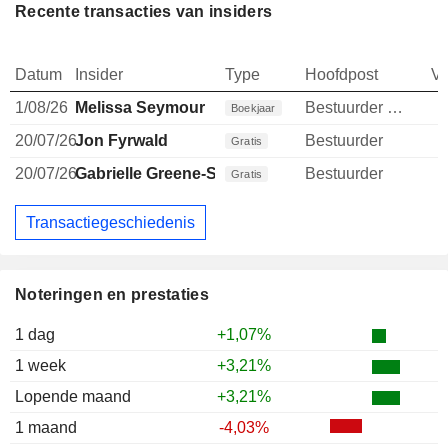
Recente transacties van insiders
Datum
Insider
Type
Hoofdpost
V
1/08/26
Melissa Seymour
Bestuurder / senior manager
Boekjaar
20/07/26
Jon Fyrwald
Bestuurder
Gratis
20/07/26
Gabrielle Greene-Sulzberger
Bestuurder
Gratis
Transactiegeschiedenis
Noteringen en prestaties
1 dag
+1,07%
1 week
+3,21%
Lopende maand
+3,21%
1 maand
-4,03%