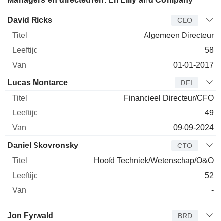
Managers en directeuren: Eli Lilly and Company
Bedrijfsleider
Titel
Leeftijd
Van
David Ricks
CEO
Algemeen Directeur
58
01-01-2017
Lucas Montarce
DFI
Financieel Directeur/CFO
49
09-09-2024
Daniel Skovronsky
CTO
Hoofd Techniek/Wetenschap/O&O
52
-
Bestuurder
Titel
Leeftijd
Van
Jon Fyrwald
BRD