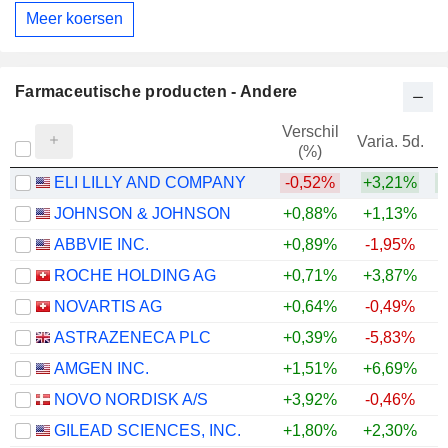
Meer koersen
Farmaceutische producten - Andere
Verschil
Varia. 5d.
V
(%)
ELI LILLY AND COMPANY
-0,52%
+3,21%
+
JOHNSON & JOHNSON
+0,88%
+1,13%
+
ABBVIE INC.
+0,89%
-1,95%
+
ROCHE HOLDING AG
+0,71%
+3,87%
+
NOVARTIS AG
+0,64%
-0,49%
+
ASTRAZENECA PLC
+0,39%
-5,83%
AMGEN INC.
+1,51%
+6,69%
+
NOVO NORDISK A/S
+3,92%
-0,46%
GILEAD SCIENCES, INC.
+1,80%
+2,30%
+