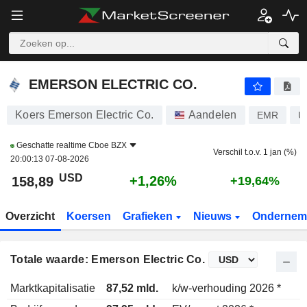
EMERSON ELECTRIC CO.
158,89
$
+1,26%
EMERSON ELECTRIC CO.
Koers Emerson Electric Co.
Aandelen
EMR
U
Geschatte realtime
Cboe BZX
Verschil t.o.v. 1 jan (%)
20:00:13 07-08-2026
USD
+1,26%
158,89
+19,64%
Overzicht
Koersen
Grafieken
Nieuws
Ondernem
Totale waarde: Emerson Electric Co.
Marktkapitalisatie
87,52 mld.
k/w-verhouding 2026 *