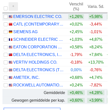
Verschil
Varia. 5d.
V
(%)
EMERSON ELECTRIC CO.
+1,26%
+5,98%
+
CATL (CONTEMPORARY AMPEREX TECHNOLOGY)
+0,02%
-3,44%
+
SIEMENS AG
+2,45%
-1,01%
+
SCHNEIDER ELECTRIC SE
+1,03%
+4,87%
+
EATON CORPORATION PLC
+0,58%
+8,24%
+
DELTA ELECTRONICS, INC.
-1,79%
+7,84%
+
VERTIV HOLDINGS CO.
-0,18%
+13,70%
+
DELTA ELECTRONICS (THAILAND)
0,00%
-0,76%
+
AMETEK, INC.
+0,68%
+4,74%
+
ROCKWELL AUTOMATION, INC.
+0,24%
-7,82%
+
Gemiddelde
+0,46%
+4,28%
+
Gewogen gemiddelde per kap.
+0,60%
+3,99%
+