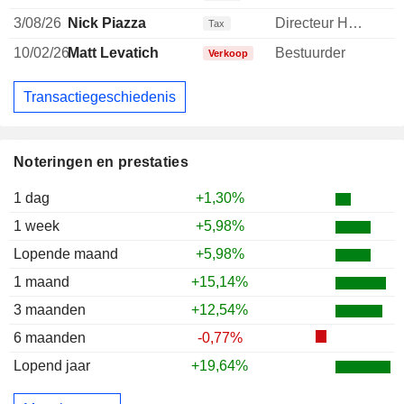
3/08/26
Nick Piazza
Directeur Human Resources
-
Tax
10/02/26
Matt Levatich
Bestuurder
Verkoop
Transactiegeschiedenis
Noteringen en prestaties
1 dag
+1,30%
1 week
+5,98%
Lopende maand
+5,98%
1 maand
+15,14%
3 maanden
+12,54%
6 maanden
-0,77%
Lopend jaar
+19,64%