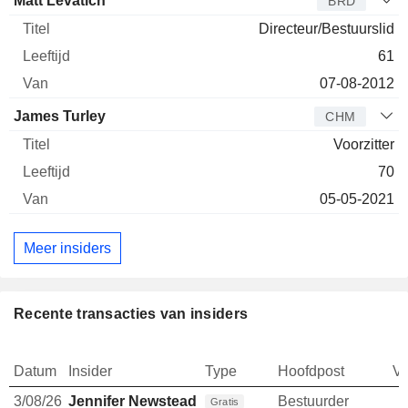
Matt Levatich
BRD
Directeur/Bestuurslid
61
07-08-2012
James Turley
CHM
Voorzitter
70
05-05-2021
Meer insiders
Recente transacties van insiders
Datum
Insider
Type
Hoofdpost
V
3/08/26
Jennifer Newstead
Bestuurder
Gratis