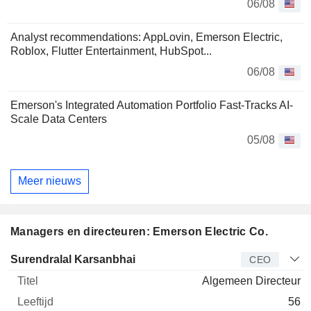
06/08
Analyst recommendations: AppLovin, Emerson Electric,
Roblox, Flutter Entertainment, HubSpot...
06/08
Emerson's Integrated Automation Portfolio Fast-Tracks AI-
Scale Data Centers
05/08
Meer nieuws
Managers en directeuren: Emerson Electric Co.
Bedrijfsleider
Titel
Leeftijd
Van
Surendralal Karsanbhai
CEO
Algemeen Directeur
56