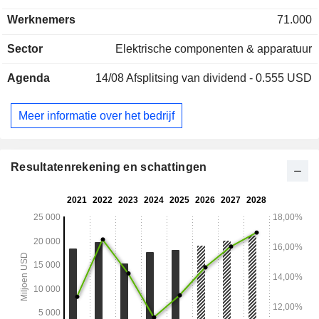
alsmede engineeringsdiensten. 2023/24 heeft Emerson
Werknemers
71.000
Electric Co. de activiteiten vervaardiging van
luchtbehandelingsproducten en vervaardiging van
Sector
Elektrische componenten & apparatuur
voedings-, klimaatregelings- en verbindingsproducten
afgestoten. Eind september 2025 beschikte het concern over
Agenda
14/08
Afsplitsing van dividend - 0.555 USD
ca. 120 productiesites wereldwijd. De geografische
verdeling van de omzet is als volgt: Amerika's (50,9%), Azië-
Midden-Oosten-Afrika (30,1%) en Europa (19%).
Meer informatie over het bedrijf
Resultatenrekening en schattingen