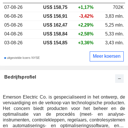
07-08-26
US$
158,75
+1,17%
702K
06-08-26
US$ 156,91
-3,42%
3,83 mln.
05-08-26
US$ 162,47
+2,29%
5,25 mln.
04-08-26
US$ 158,84
+2,58%
5,33 mln.
03-08-26
US$ 154,85
+3,36%
3,43 mln.
Meer koersen
uitgestelde koers NYSE
Bedrijfsprofiel
Emerson Electric Co. is gespecialiseerd in het ontwerp, de
vervaardiging en de verkoop van technologische producten.
Het concern biedt producten voor het beheer en de
optimalisatie van de procedés (meet- en analyse-
instrumenten, controlekleppen, regelaars, controlesystemen
en automatiserings- en optimaliseringssoftware, enz.),