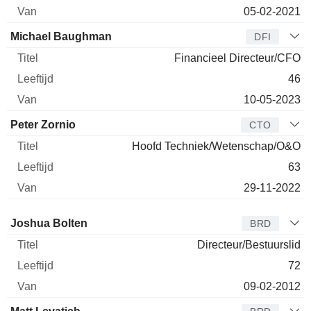
05-02-2021
Michael Baughman
DFI
Financieel Directeur/CFO
46
10-05-2023
Peter Zornio
CTO
Hoofd Techniek/Wetenschap/O&O
63
29-11-2022
Bestuurder
Titel
Leeftijd
Van
Joshua Bolten
BRD
Directeur/Bestuurslid
72
09-02-2012