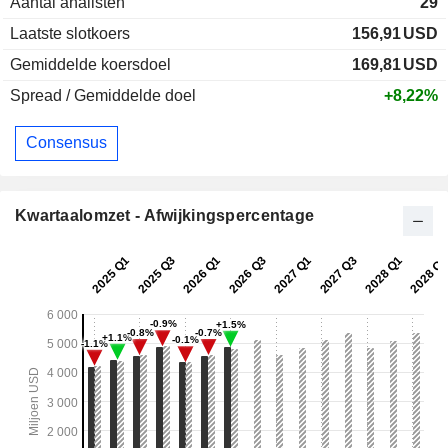
Aantal analisten
29
Laatste slotkoers
156,91
USD
Gemiddelde koersdoel
169,81
USD
Spread / Gemiddelde doel
+8,22%
Consensus
Kwartaalomzet - Afwijkingspercentage