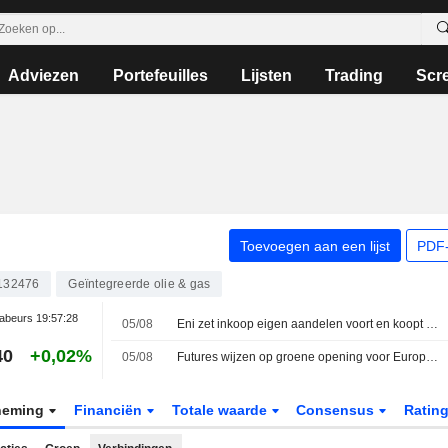
Adviezen
Portefeuilles
Lijsten
Trading
Scr
Toevoegen aan een lijst
PDF-
132476
Geïntegreerde olie & gas
abeurs
19:57:28
05/08
Eni zet inkoop eigen aandelen voort en koopt voor 115 miljoen euro in
40
+0,02%
05/08
Futures wijzen op groene opening voor Europese beurzen
neming
Financiën
Totale waarde
Consensus
Ratin