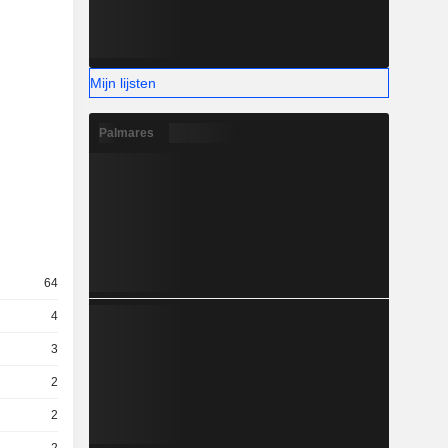
Mijn lijsten
Palmares
64
4
3
2
2