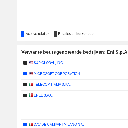
Actieve relaties
Relaties uit het verleden
Verwante beursgenoteerde bedrijven: Eni S.p.A
S&P GLOBAL, INC.
MICROSOFT CORPORATION
TELECOM ITALIA S.P.A.
ENEL S.P.A.
DAVIDE CAMPARI-MILANO N.V.