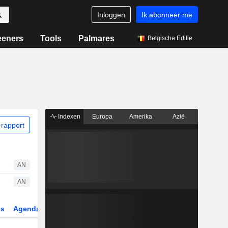
Inloggen
Ik abonneer me
eeners
Tools
Palmares
Belgische Editie
Indexen
Europa
Amerika
Azië
rapport
AN
AN
gs
Agenda
Sector
Derivaten
ETF's