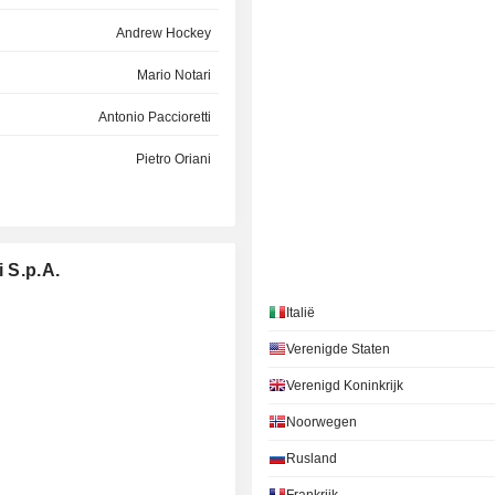
Andrew Hockey
Mario Notari
Antonio Paccioretti
Pietro Oriani
Nathalie Tocci
Riccardo Perotta
 S.p.A.
Domenico Livio Trombone
Italië
Emma Marcegaglia
Verenigde Staten
Alessandro Puliti
Verenigd Koninkrijk
Massimiliano Branchi
Noorwegen
Ottavia Stella
Rusland
Giuseppe Recchi