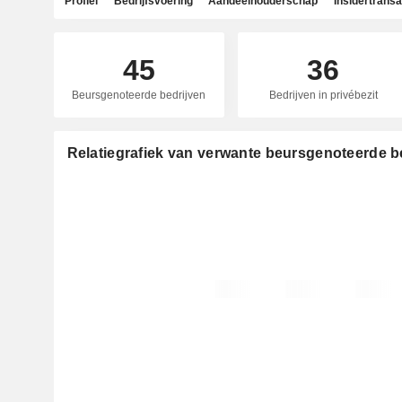
Profiel
Bedrijfsvoering
Aandeelhouderschap
Insidertransa
45
36
Beursgenoteerde bedrijven
Bedrijven in privébezit
Relatiegrafiek van verwante beursgenoteerde be