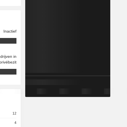
Inactief
drijven in
privébezit
12
4