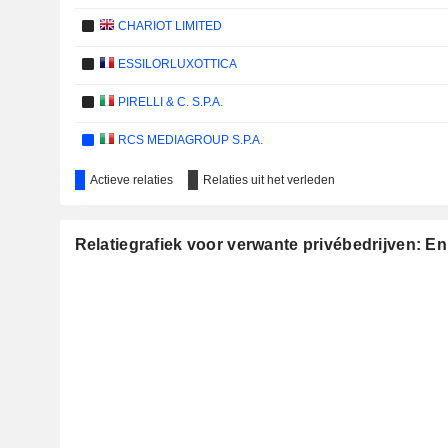
CHARIOT LIMITED
ESSILORLUXOTTICA
PIRELLI & C. S.P.A.
RCS MEDIAGROUP S.P.A.
ACEA S.P.A.
Actieve relaties
Relaties uit het verleden
ARNOLDO MONDADORI EDITORE S.P.A.
Relatiegrafiek voor verwante privébedrijven: Eni
UNIPOL ASSICURAZIONI S.P.A.
GABETTI PROPERTY SOLUTIONS S.P.A.
SAIPEM SPA
BCA POP SONDRIO