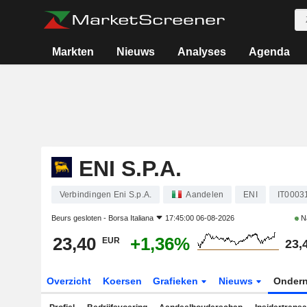
Markten
Nieuws
Analyses
Agenda
ENI S.P.A.
Verbindingen Eni S.p.A.
Aandelen
ENI
IT0003
Beurs gesloten -
Borsa Italiana
17:45:00 06-08-2026
N
23,40
+1,36%
EUR
23,
Overzicht
Koersen
Grafieken
Nieuws
Onder