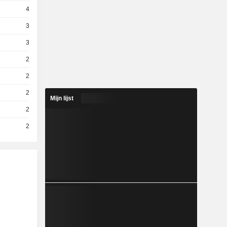
4
3
3
2
2
2
Mijn lijst
2
2