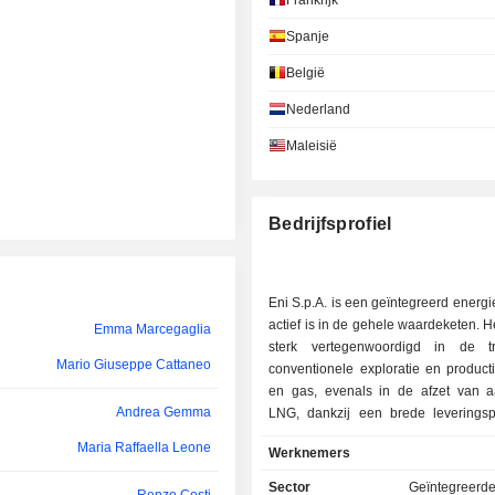
Frankrijk
Diva Moriani
Spanje
Diva Moriani
België
Nederland
Cristina Sgubin
Maleisië
Flavio Porro
Pietro Oriani
Bedrijfsprofiel
Letizia Coviello
Diva Moriani
Eni S.p.A. is een geïntegreerd energie
Salvatore Sardo
actief is in de gehele waardeketen. He
Emma Marcegaglia
sterk vertegenwoordigd in de tra
Mario Giuseppe Cattaneo
Paolo Scaroni
conventionele exploratie en product
en gas, evenals in de afzet van 
Stefano Cao
Andrea Gemma
LNG, dankzij een brede leveringspor
Door middel van innovatieve bedrij
Maria Raffaella Leone
Alessandro Bernini
Werknemers
zet Eni S.p.A. zich in voor de ontwi
nieuwe energiebronnen en dienst
Sector
Geïntegreerde
Gianluigi Vittorio Castelli