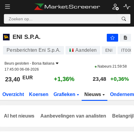
ENI S.P.A.
23,40
€
+1,36%
ENI S.P.A.
Persberichten Eni S.p.A.
Aandelen
ENI
IT000
Beurs gesloten -
Borsa Italiana
Nabeurs
21:59:58
17:45:00 06-08-2026
EUR
+1,36%
23,40
23,48
+0,36%
Overzicht
Koersen
Grafieken
Nieuws
Ondernem
Al het nieuws
Aanbevelingen van analisten
Belangrij