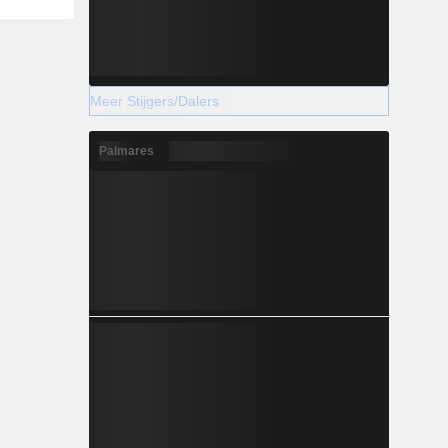
Meer Stijgers/Dalers
Palmares