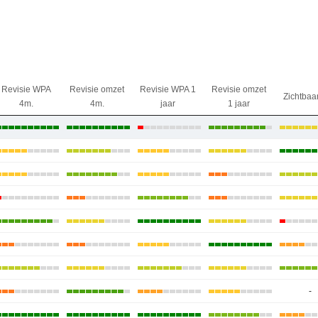
Revisie WPA
Revisie omzet
Revisie WPA 1
Revisie omzet
Zichtbaa
4m.
4m.
jaar
1 jaar
-