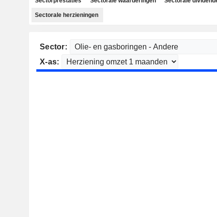
Sectorprestaties
Sectorale waarderingen
Sectorale dividend
Sectorale herzieningen
Sector:
X-as: