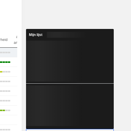
Mijn lijst
aantal
rheid
analisten
6
19
10
11
11
13
8
1
14