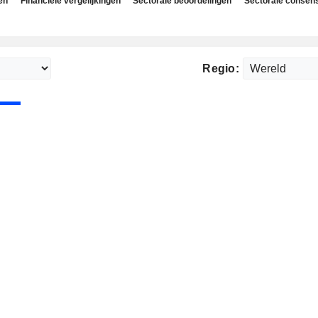
en
Financiële vergelijkingen
Sectorale beoordelingen
Sectorale consen
Regio: