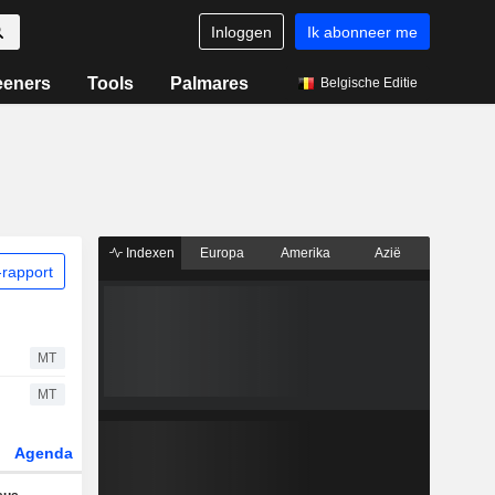
Inloggen
Ik abonneer me
eeners
Tools
Palmares
Belgische Editie
Indexen
Europa
Amerika
Azië
rapport
MT
MT
Agenda
Sector
Derivaten