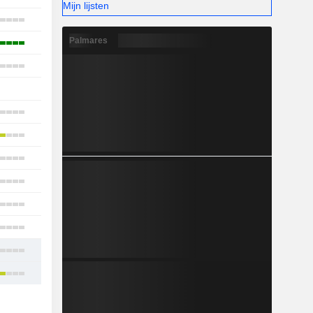
Mijn lijsten
15
Palmares
4
12
4
6
8
2
8
8
8
9
13