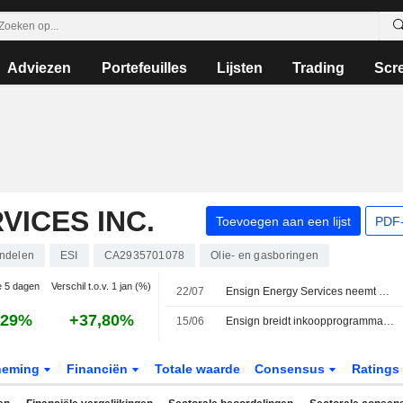
Adviezen
Portefeuilles
Lijsten
Trading
Scr
VICES INC.
Toevoegen aan een lijst
PDF-
ndelen
ESI
CA2935701078
Olie- en gasboringen
ie 5 dagen
Verschil t.o.v. 1 jan (%)
22/07
Ensign Energy Services neemt Citadel Drilling over voor 65 miljoen dollar
,29%
+37,80%
15/06
Ensign breidt inkoopprogramma van eigen aandelen uit
neming
Financiën
Totale waarde
Consensus
Ratings