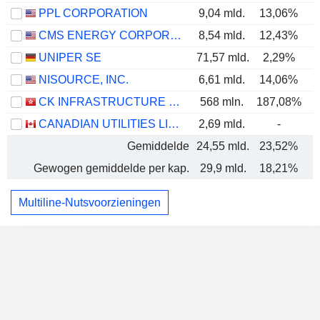
PPL CORPORATION
9,04 mld.
13,06%
CMS ENERGY CORPORATION
8,54 mld.
12,43%
UNIPER SE
71,57 mld.
2,29%
NISOURCE, INC.
6,61 mld.
14,06%
CK INFRASTRUCTURE HOLDINGS LIMITED
568 mln.
187,08%
CANADIAN UTILITIES LIMITED
2,69 mld.
-
Gemiddelde
24,55 mld.
23,52%
Gewogen gemiddelde per kap.
29,9 mld.
18,21%
Multiline-Nutsvoorzieningen