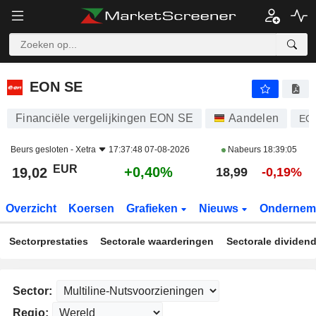
EON SE
19,02
€
+0,40%
EON SE
Financiële vergelijkingen EON SE
Aandelen
EO
Beurs gesloten -
Xetra
17:37:48 07-08-2026
Nabeurs
18:39:05
EUR
+0,40%
19,02
18,99
-0,19%
Overzicht
Koersen
Grafieken
Nieuws
Ondernem
Sectorprestaties
Sectorale waarderingen
Sectorale dividen
Sector:
Regio: