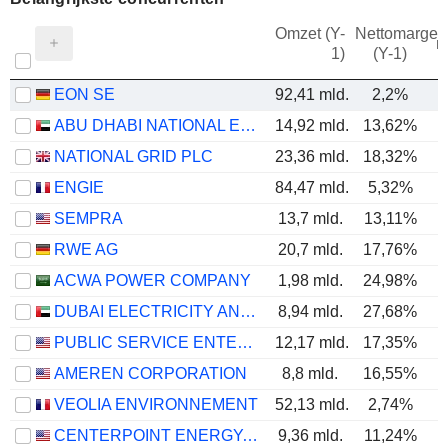
Omzet (Y-
Nettomarge
m
1)
(Y-1)
EON SE
92,41 mld.
2,2%
ABU DHABI NATIONAL ENERGY COMPANY
14,92 mld.
13,62%
NATIONAL GRID PLC
23,36 mld.
18,32%
ENGIE
84,47 mld.
5,32%
SEMPRA
13,7 mld.
13,11%
RWE AG
20,7 mld.
17,76%
ACWA POWER COMPANY
1,98 mld.
24,98%
DUBAI ELECTRICITY AND WATER AUTHORITY
8,94 mld.
27,68%
PUBLIC SERVICE ENTERPRISE GROUP, INC.
12,17 mld.
17,35%
AMEREN CORPORATION
8,8 mld.
16,55%
VEOLIA ENVIRONNEMENT
52,13 mld.
2,74%
CENTERPOINT ENERGY, INC.
9,36 mld.
11,24%