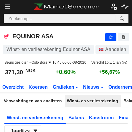
EQUINOR ASA
371,30
kr
+0,60%
EQUINOR ASA
Winst- en verliesrekening Equinor ASA
Aandelen
Beurs gesloten -
Oslo Bors
16:45:00 06-08-2026
Verschil t.o.v. 1 jan (%)
NOK
+0,60%
371,30
+56,67%
Overzicht
Koersen
Grafieken
Nieuws
Ondernem
Verwachtingen van analisten
Winst- en verliesrekening
Bal
Winst- en verliesrekening
Balans
Kasstroom
Financ
Jaarlijks