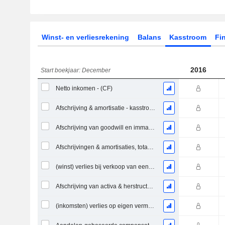
Winst- en verliesrekening
Balans
Kasstroom
Fin
2016
Start boekjaar: December
Netto inkomen - (CF)
Afschrijving & amortisatie - kasstroom
Afschrijving van goodwill en immateriële Activa - (CF) - (Modelspecifiek)
Afschrijvingen & amortisaties, totaal - CF
(winst) verlies bij verkoop van een activa
Afschrijving van activa & herstructureringskosten
(inkomsten) verlies op eigen vermogen investeringen - (CF)