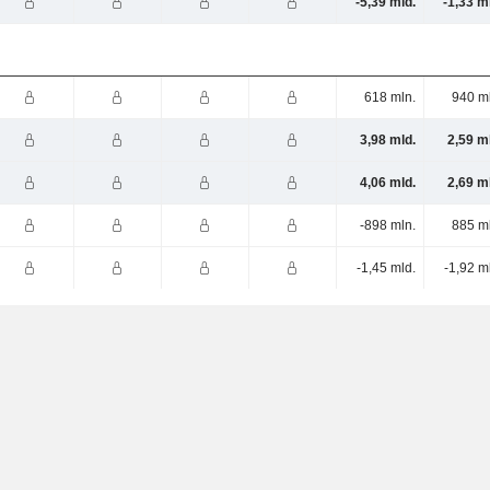
-5,39 mld.
-1,33 m
618 mln.
940 m
3,98 mld.
2,59 m
4,06 mld.
2,69 m
-898 mln.
885 m
-1,45 mld.
-1,92 m