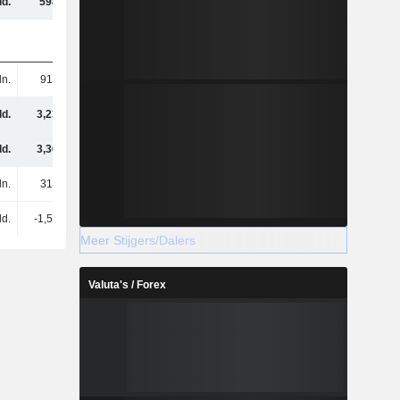
ld.
598 mln.
-307 mln.
1,29 mld.
ln.
916 mln.
982 mln.
764 mln.
ld.
3,23 mld.
3,24 mld.
3,28 mld.
ld.
3,36 mld.
3,4 mld.
3,47 mld.
ln.
318 mln.
521 mln.
616 mln.
ld.
-1,53 mld.
143 mln.
25 mln.
Meer Stijgers/Dalers
Valuta's / Forex