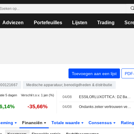
Adviezen
Portefeuilles
Lijsten
Trading
Scr
Toevoegen aan een lijst
PDF-
00121667
Medische apparatuur, benodigdheden & distributie
atie 5 dagen
Verschil t.o.v. 1 jan (%)
04/08
ESSILORLUXOTTICA : DZ Bank ontvangt een koopadvies
6,14%
-35,66%
04/08
Ondanks zeker vertrouwen verlaagt DZ Bank koersdoel voor EssilorLuxottica
neming
Financiën
Totale waarde
Consensus
Ratin