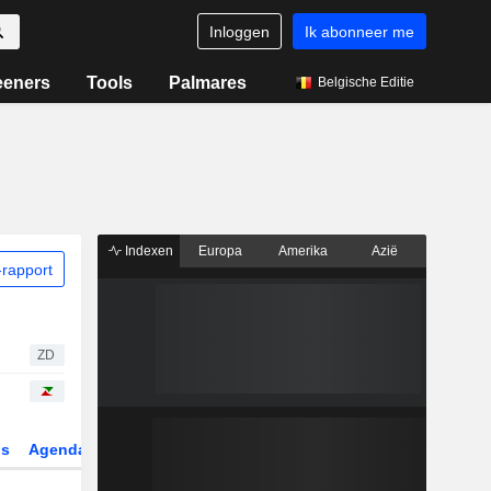
Inloggen
Ik abonneer me
eeners
Tools
Palmares
Belgische Editie
Indexen
Europa
Amerika
Azië
rapport
ZD
gs
Agenda
Sector
Derivaten
ETF's