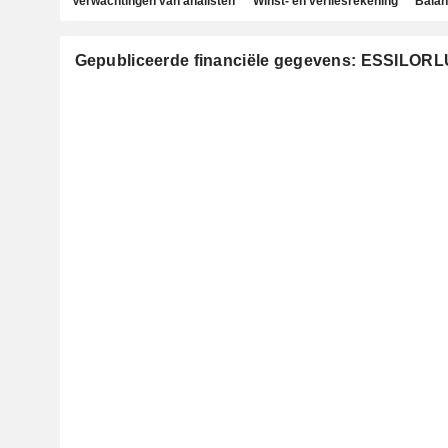
Verwachtingen van analisten
Winst- en verliesrekening
Bala
Gepubliceerde financiële gegevens: ESSILO