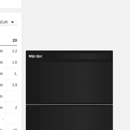
EUR
2023
2024
2025
ld.
2,29 mld.
2,36 mld.
2,32 mld.
Mijn lijst
ld.
1,64 mld.
1,75 mld.
1,83 mld.
ld.
1,3 mld.
1,3 mld.
1,26 mld.
ld.
2,95 mld.
3,05 mld.
3,09 mld.
ln.
4 mln.
6 mln.
1 mln.
ln.
25 mln.
49 mln.
23 mln.
-
-
-
-