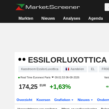
Markten
Nieuws
Analyses
Agenda
ESSILORLUXOTTICA
Kasstroom EssilorLuxottica
Aandelen
EL
FR00
Real Time
Euronext Paris
09:01:53 06-08-2026
Vari
174,25
+1,63%
EUR
+
Overzicht
Koersen
Grafieken
Nieuws
Onder