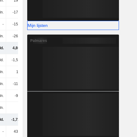
ln.
195 mln.
162 mln.
280 mln.
ln.
-172 mln.
-54 mln.
50 mln.
-
-159 mln.
-133 mln.
133 mln.
Mijn lijsten
ln.
-268 mln.
-564 mln.
-601 mln.
Palmares
ld.
4,86 mld.
4,87 mld.
5,29 mld.
ld.
-1,53 mld.
-1,52 mld.
-1,52 mld.
ln.
11 mln.
10 mln.
12 mln.
ln.
-114 mln.
-1,76 mld.
-911 mln.
ln.
-94 mln.
-367 mln.
-141 mln.
ln.
4 mln.
12 mln.
12 mln.
ld.
-1,72 mld.
-3,62 mld.
-2,55 mld.
-
438 mln.
2,38 mld.
2,5 mld.