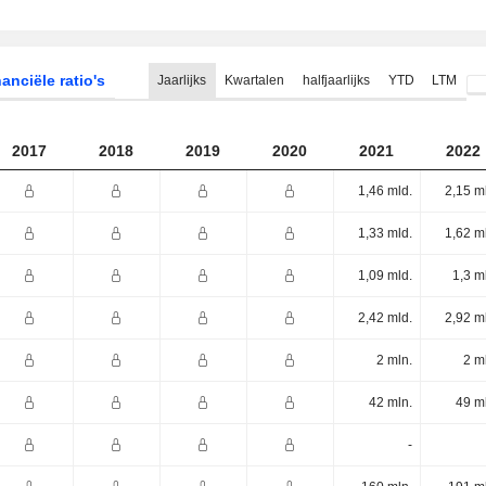
anciële ratio's
Jaarlijks
Kwartalen
halfjaarlijks
YTD
LTM
2017
2018
2019
2020
2021
2022
1,46 mld.
2,15 m
1,33 mld.
1,62 m
1,09 mld.
1,3 m
2,42 mld.
2,92 m
2 mln.
2 m
42 mln.
49 m
-