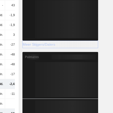
-
438 mln.
2,38 mld.
2,5 mld.
ld.
-1,96 mld.
-2,24 mld.
-2,47 mld.
ld.
-1,96 mld.
-2,24 mld.
-2,47 mld.
ln.
34 mln.
35 mln.
36 mln.
Meer Stijgers/Dalers
ln.
-271 mln.
-274 mln.
-376 mln.
ln.
-487 mln.
-1,16 mld.
-547 mln.
Palmares
ln.
-487 mln.
-1,16 mld.
-547 mln.
ln.
-175 mln.
-388 mln.
-192 mln.
ld.
-2,42 mld.
-1,65 mld.
-1,05 mld.
ln.
-114 mln.
88 mln.
-391 mln.
ln.
-
-
-