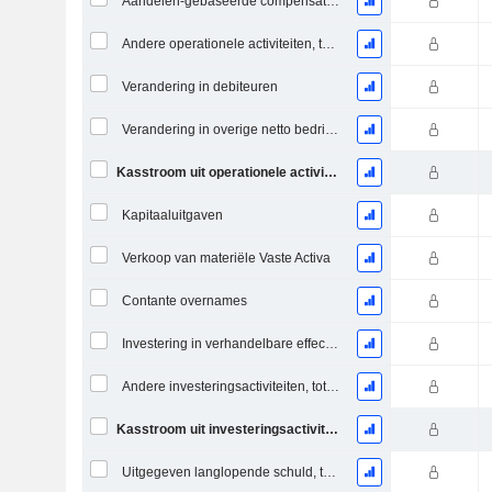
Aandelen-gebaseerde compensatie (CF)
Andere operationele activiteiten, totaal
Verandering in debiteuren
Verandering in overige netto bedrijfsactiva
Kasstroom uit operationele activiteiten
Kapitaaluitgaven
Verkoop van materiële Vaste Activa
Contante overnames
Investering in verhandelbare effecten en aandelen, totaal
Andere investeringsactiviteiten, totaal
Kasstroom uit investeringsactiviteiten
Uitgegeven langlopende schuld, totaal