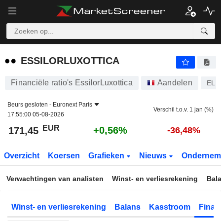
ESSILORLUXOTTICA
171,45
€
+0,56%
ESSILORLUXOTTICA
Financiële ratio's EssilorLuxottica
Aandelen
EL
Beurs gesloten -
Euronext Paris
Verschil t.o.v. 1 jan (%)
17:55:00 05-08-2026
EUR
+0,56%
171,45
-36,48%
Overzicht
Koersen
Grafieken
Nieuws
Ondernem
Verwachtingen van analisten
Winst- en verliesrekening
Bal
Winst- en verliesrekening
Balans
Kasstroom
Financ