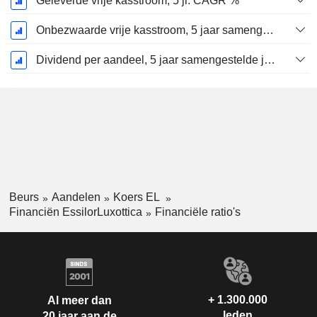
Geleverde vrije kasstroom, 5 jr. CAGR %
Onbezwaarde vrije kasstroom, 5 jaar samengestelde jaarlijkse groeivoet %
Dividend per aandeel, 5 jaar samengestelde jaarlijkse groei percentage %
Beurs
Aandelen
Koers EL
Financiën EssilorLuxottica
Financiële ratio's
+ 1.300.000
Al meer dan
leden
20 jaar aan de