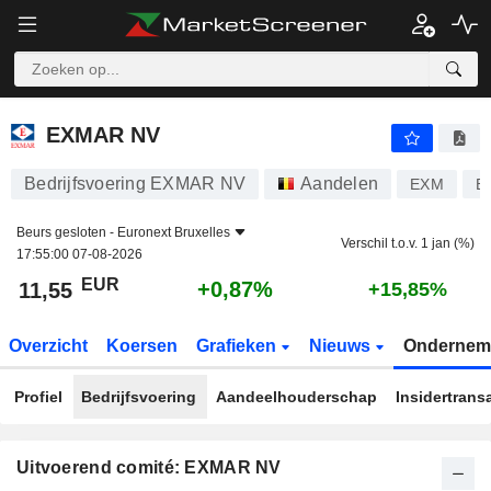
EXMAR NV
11,55
€
+0,87%
EXMAR NV
Bedrijfsvoering EXMAR NV
Aandelen
EXM
B
Beurs gesloten -
Euronext Bruxelles
Verschil t.o.v. 1 jan (%)
17:55:00 07-08-2026
EUR
+0,87%
11,55
+15,85%
Overzicht
Koersen
Grafieken
Nieuws
Ondernem
Profiel
Bedrijfsvoering
Aandeelhouderschap
Insidertrans
Uitvoerend comité: EXMAR NV