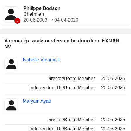
Philippe Bodson
Chairman
-
20-06-2003
04-04-2020
Voormalige zaakvoerders en bestuurders: EXMAR
NV
Beklede
Isabelle Vleurinck
Insider
functies
Director/Board Member
20-05-2025
Independent Dir/Board Member
20-05-2025
Maryam Ayati
Director/Board Member
20-05-2025
Independent Dir/Board Member
20-05-2025