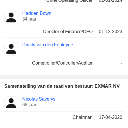
Chief Operating Officer
01-01-2024
Hadrien Bown
34 jaar
Director of Finance/CFO
01-12-2023
Dimitri van den Fonteyne
Comptroller/Controller/Auditor
-
Samenstelling van de raad van bestuur: EXMAR NV
Bestuurder
Raden
Nicolas Saverys
68 jaar
Chairman
17-04-2020