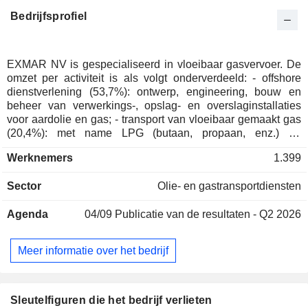
Bedrijfsprofiel
EXMAR NV is gespecialiseerd in vloeibaar gasvervoer. De
omzet per activiteit is als volgt onderverdeeld: - offshore
dienstverlening (53,7%): ontwerp, engineering, bouw en
beheer van verwerkings-, opslag- en overslaginstallaties
voor aardolie en gas; - transport van vloeibaar gemaakt gas
(20,4%): met name LPG (butaan, propaan, enz.) en
watervrije ammoniak; - andere (25,9%): technisch beheer
Werknemers
1.399
van schepen, verzekeringsmakelaardij, enz.
Sector
Olie- en gastransportdiensten
Agenda
04/09
Publicatie van de resultaten - Q2 2026
Meer informatie over het bedrijf
Sleutelfiguren die het bedrijf verlieten