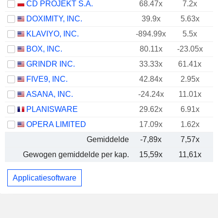
CD PROJEKT S.A.
68.47x
7.2x
DOXIMITY, INC.
39.9x
5.63x
KLAVIYO, INC.
-894.99x
5.5x
BOX, INC.
80.11x
-23.05x
GRINDR INC.
33.33x
61.41x
FIVE9, INC.
42.84x
2.95x
ASANA, INC.
-24.24x
11.01x
PLANISWARE
29.62x
6.91x
OPERA LIMITED
17.09x
1.62x
Gemiddelde
-7,89x
7,57x
Gewogen gemiddelde per kap.
15,59x
11,61x
Applicatiesoftware