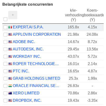
Belangrijkste concurrenten
k/w-
Koers-
verhouding
boekwaarde
(Y)
(Y)
EXPERT.AI S.P.A.
165.8x
4.15x
APPLOVIN CORPORATION
21.98x
24.08x
ADOBE INC.
14.67x
8.72x
AUTODESK, INC.
29.45x
13.56x
WORKDAY INC.
43.07x
5.72x
ROPER TECHNOLOGIES, INC.
16.01x
2.14x
PTC INC.
16.65x
4.87x
GRAB HOLDINGS LIMITED
25.3x
1.99x
ORACLE FINANCIAL SERVICES SOFTWARE LIMITED
26.83x
-
XERO LIMITED
70.86x
2.86x
DROPBOX, INC.
19.43x
-3.35x