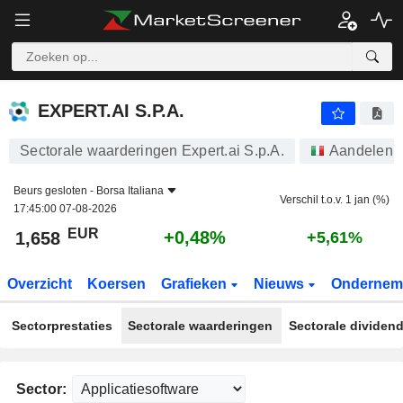
EXPERT.AI S.P.A.
1,658
€
+0,48%
EXPERT.AI S.P.A.
Sectorale waarderingen Expert.ai S.p.A.
Aandelen
Beurs gesloten -
Borsa Italiana
Verschil t.o.v. 1 jan (%)
17:45:00 07-08-2026
EUR
+0,48%
1,658
+5,61%
Overzicht
Koersen
Grafieken
Nieuws
Ondernem
Sectorprestaties
Sectorale waarderingen
Sectorale dividen
Sector: