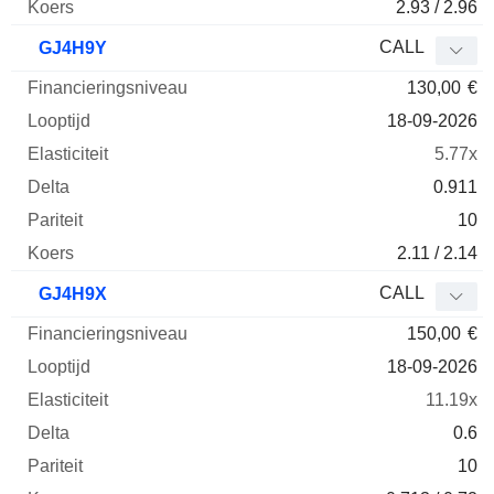
2.93 / 2.96
CALL
GJ4H9Y
130,00
€
18-09-2026
5.77x
0.911
10
2.11 / 2.14
CALL
GJ4H9X
150,00
€
18-09-2026
11.19x
0.6
10