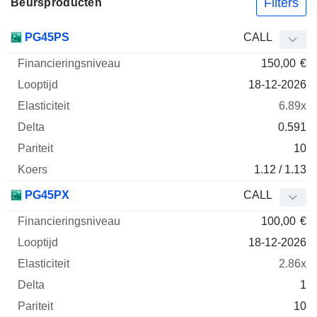
Filters
Beursproducten
Financieringsniveau
Looptijd
Elasticiteit
D
PG45PS
CALL
Afkorting
Type
150,00
€
18-12-2026
6.89x
0.591
10
1.12 / 1.13
PG45PX
CALL
100,00
€
18-12-2026
2.86x
1
10