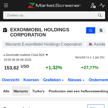
EXXONMOBIL HOLDINGS CORPORATION
153,61
$
+1,31%
EXXONMOBIL HOLDINGS
CORPORATION
Warrants ExxonMobil Holdings Corporation
Aandel
Geschatte realtime
Cboe BZX
Verschil t.o.v. 1 jan (%)
19:05:38 06-08-2026
USD
+1,32%
153,62
+27,77%
Overzicht
Koersen
Grafieken
Nieuws
Ondernem
Alle
Warrants
Turbo's
Producten met een hefboomwerkin