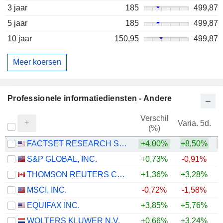
3 jaar
185
499,87
5 jaar
185
499,87
10 jaar
150,95
499,87
Meer koersen
Professionele informatiediensten - Andere
Verschil
Varia. 5d.
V
(%)
FACTSET RESEARCH SYSTEMS, INC.
+4,00%
+8,50%
S&P GLOBAL, INC.
+0,73%
-0,91%
THOMSON REUTERS CORPORATION
+1,36%
+3,28%
MSCI, INC.
-0,72%
-1,58%
EQUIFAX INC.
+3,85%
+5,76%
WOLTERS KLUWER N.V.
+0,66%
+3,24%