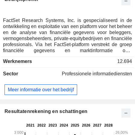
FactSet Research Systems, Inc. is gespecialiseerd in de
ontwikkeling en exploitatie van een platform voor het beheer
en de analyse van financiële gegevens voor beleggers,
vermogensbeheerders, private-equitybedrijven en financiële
professionals. Via het FactSet-platform verstrekt de groep
financiële gegevens en marktinformatie over
effectenmarkten, bedrijven en sectoren, zodat haar klanten
Werknemers
12.694
beleggingskansen kunnen identificeren en vinden, terwijl zij
hen tegelijkertijd de nodige tools biedt om hun
Sector
Professionele informatiediensten
beleggingsportefeuilles te analyseren, te monitoren en te
beheren. Eind augustus 2025 had FactSet Research
Systems, Inc. meer dan 237.324 gebruikers. De netto-omzet
Meer informatie over het bedrijf
is geografisch als volgt verdeeld: Amerika (64,9%),
Europa/Midden-Oosten/Afrika (25%) en Azië/Pacific
(10,1%).
Resultatenrekening en schattingen