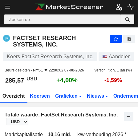
FACTSET RESEARCH SYSTEMS, INC.
285,57
$
+4,00%
FACTSET RESEARCH
SYSTEMS, INC.
Koers FactSet Research Systems, Inc.
Aandelen
Beurs gesloten -
NYSE
22:00:02 07-08-2026
Verschil t.o.v. 1 jan (%)
USD
+4,00%
285,57
-1,59%
Overzicht
Koersen
Grafieken
Nieuws
Ondernem
Totale waarde: FactSet Research Systems, Inc.
Marktkapitalisatie
10,16 mld.
k/w-verhouding 2026 *