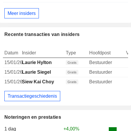
Meer insiders
Recente transacties van insiders
Datum
Insider
Type
Hoofdpost
V
15/01/26
Laurie Hylton
Bestuurder
Gratis
15/01/26
Laurie Siegel
Bestuurder
Gratis
15/01/26
Siew Kai Choy
Bestuurder
Gratis
Transactiegeschiedenis
Noteringen en prestaties
1 dag
+4,00%