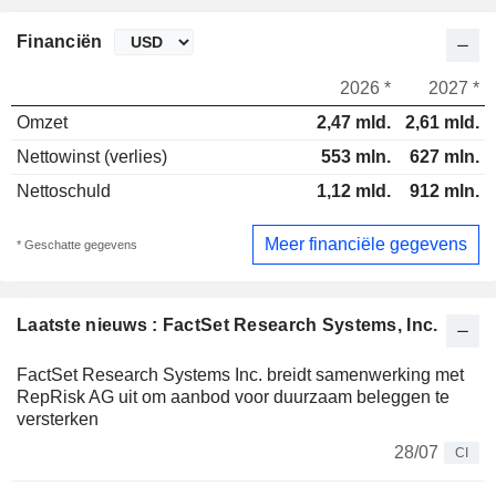
Financiën
2026 *
2027 *
Omzet
2,47 mld.
2,61 mld.
Nettowinst (verlies)
553 mln.
627 mln.
Nettoschuld
1,12 mld.
912 mln.
Meer financiële gegevens
* Geschatte gegevens
Laatste nieuws : FactSet Research Systems, Inc.
FactSet Research Systems Inc. breidt samenwerking met
RepRisk AG uit om aanbod voor duurzaam beleggen te
versterken
28/07
CI