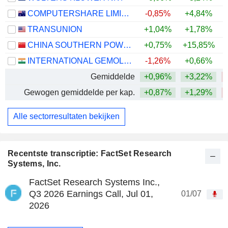
COMPUTERSHARE LIMITED
-0,85%
+4,84%
TRANSUNION
+1,04%
+1,78%
CHINA SOUTHERN POWER GRID TECHNOLOGY CO.,LTD
+0,75%
+15,85%
+
INTERNATIONAL GEMOLOGICAL INSTITUTE LIMITED
-1,26%
+0,66%
Gemiddelde
+0,96%
+3,22%
Gewogen gemiddelde per kap.
+0,87%
+1,29%
Alle sectorresultaten bekijken
Recentste transcriptie: FactSet Research
Systems, Inc.
FactSet Research Systems Inc.,
Q3 2026 Earnings Call, Jul 01,
01/07
2026