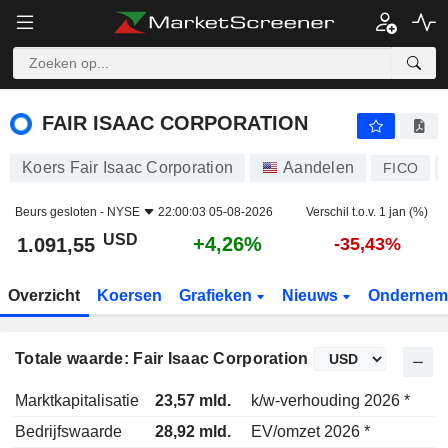
FAIR ISAAC CORPORATION
1.091,55
$
+4,26%
FAIR ISAAC CORPORATION
Koers Fair Isaac Corporation
Aandelen
FICO
Beurs gesloten -
NYSE
22:00:03 05-08-2026
Verschil t.o.v. 1 jan (%)
USD
+4,26%
1.091,55
-35,43%
Overzicht
Koersen
Grafieken
Nieuws
Ondernem
Totale waarde: Fair Isaac Corporation
Marktkapitalisatie
23,57 mld.
k/w-verhouding 2026 *
Bedrijfswaarde
28,92 mld.
EV/omzet 2026 *