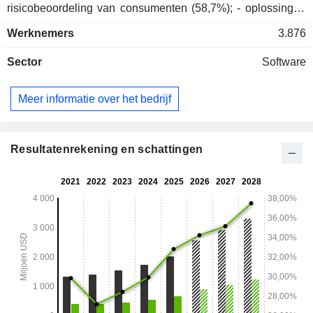
risicobeoordeling van consumenten (58,7%); - oplossingen
voor beslissingsanalyse en optimalisatie (41,3%). De netto-
Werknemers
3.876
omzet is geografisch als volgt verdeeld: Noord- en Zuid-
Amerika (87%), Europa/Midden-Oosten/Afrika (8%) en
Sector
Software
Azië/Pacific (5%).
Meer informatie over het bedrijf
Resultatenrekening en schattingen