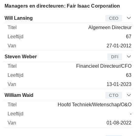
Managers en directeuren: Fair Isaac Corporation
Bedrijfsleider
Titel
Leeftijd
Van
Will Lansing
CEO
Algemeen Directeur
67
27-01-2012
Steven Weber
DFI
Financieel Directeur/CFO
63
13-01-2023
William Waid
CTO
Hoofd Techniek/Wetenschap/O&O
-
01-08-2022