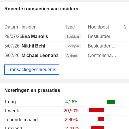
Recente transacties van insiders
Datum
Insider
Type
Hoofdpost
V
29/07/26
Eva Manolis
Bestuurder
Boekjaar
5/07/26
Nikhil Behl
Bestuurder / senior manager
Boekjaar
5/07/26
Michael Leonard
Controller/auditor
Andere
Transactiegeschiedenis
Noteringen en prestaties
1 dag
+4,26%
1 week
-20,50%
Lopende maand
-2,80%
1 maand
-14,11%