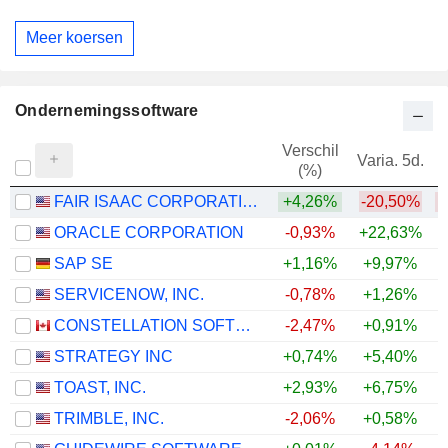
Meer koersen
Ondernemingssoftware
Verschil
Varia. 5d.
V
(%)
FAIR ISAAC CORPORATION
+4,26%
-20,50%
ORACLE CORPORATION
-0,93%
+22,63%
SAP SE
+1,16%
+9,97%
SERVICENOW, INC.
-0,78%
+1,26%
CONSTELLATION SOFTWARE INC.
-2,47%
+0,91%
STRATEGY INC
+0,74%
+5,40%
TOAST, INC.
+2,93%
+6,75%
TRIMBLE, INC.
-2,06%
+0,58%