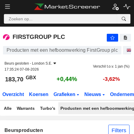
FIRSTGROUP PLC
183,70
p
+0,44%
FIRSTGROUP PLC
Producten met een hefboomwerking FirstGroup plc
Beurs gesloten -
London S.E.
Verschil t.o.v. 1 jan (%)
17:35:24 07-08-2026
GBX
+0,44%
183,70
-3,62%
Overzicht
Koersen
Grafieken
Nieuws
Ondernem
Alle
Warrants
Turbo's
Producten met een hefboomwerkin
Filters
Beursproducten