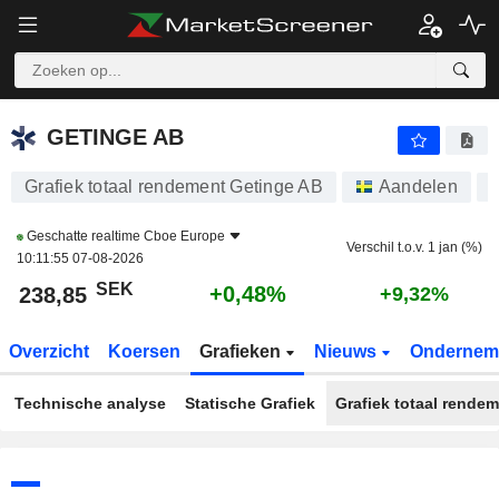
GETINGE AB
238,85
kr
+0,48%
GETINGE AB
Grafiek totaal rendement Getinge AB
Aandelen
G
Geschatte realtime
Cboe Europe
Verschil t.o.v. 1 jan (%)
10:11:55 07-08-2026
SEK
+0,48%
238,85
+9,32%
Overzicht
Koersen
Grafieken
Nieuws
Ondernem
Technische analyse
Statische Grafiek
Grafiek totaal rende