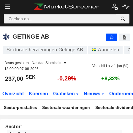
GETINGE AB
237,00
kr
-0,29%
GETINGE AB
Sectorale herzieningen Getinge AB
Aandelen
GE
Beurs gesloten -
Nasdaq Stockholm
Verschil t.o.v. 1 jan (%)
18:00:00 07-08-2026
SEK
-0,29%
237,00
+8,32%
Overzicht
Koersen
Grafieken
Nieuws
Ondernem
Sectorprestaties
Sectorale waarderingen
Sectorale dividen
Sector: