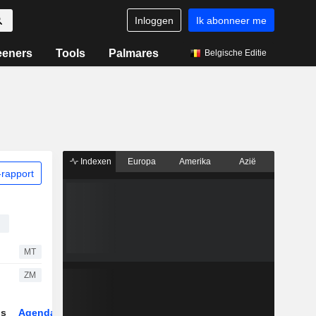
Inloggen
Ik abonneer me
eeners
Tools
Palmares
Belgische Editie
Indexen
Europa
Amerika
Azië
rapport
s
MT
ZM
gs
Agenda
Sector
Derivaten
ETF's