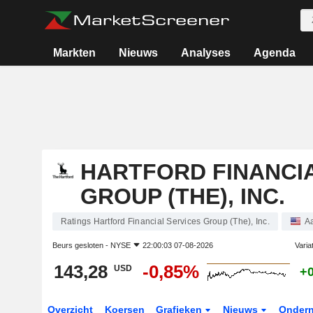
Markten
Nieuws
Analyses
Agenda
HARTFORD FINANCIA
GROUP (THE), INC.
Ratings Hartford Financial Services Group (The), Inc.
A
Beurs gesloten -
NYSE
22:00:03 07-08-2026
Varia
143,28
-0,85%
USD
+
Overzicht
Koersen
Grafieken
Nieuws
Onder