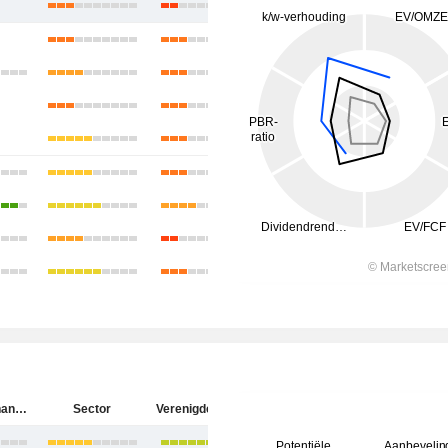
Hartford Financial Services Group (The), Inc.
Sector
Verenigde Staten