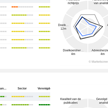
Hartford Financial Services Group (The), Inc.
Sector
Verenigde Staten