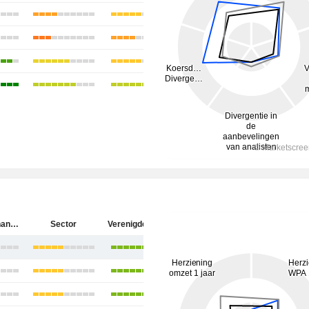
Hartford Financial Services Group (The), Inc.
Sector
Verenigde Staten