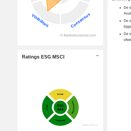
De o
Anal
De o
bijg
De m
ofwe
Ratings ESG MSCI