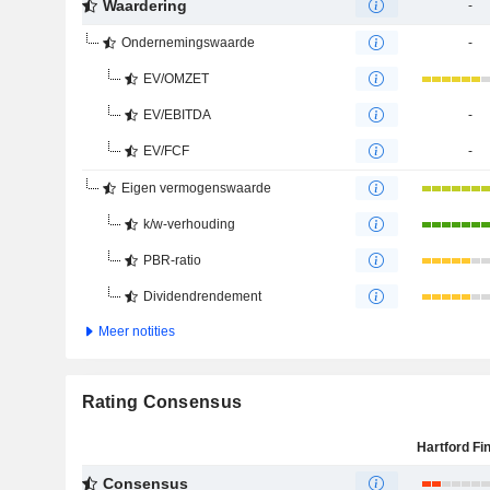
Waardering
-
Ondernemingswaarde
-
EV/OMZET
EV/EBITDA
-
EV/FCF
-
Eigen vermogenswaarde
k/w-verhouding
PBR-ratio
Dividendrendement
Meer notities
Rating Consensus
Consensus