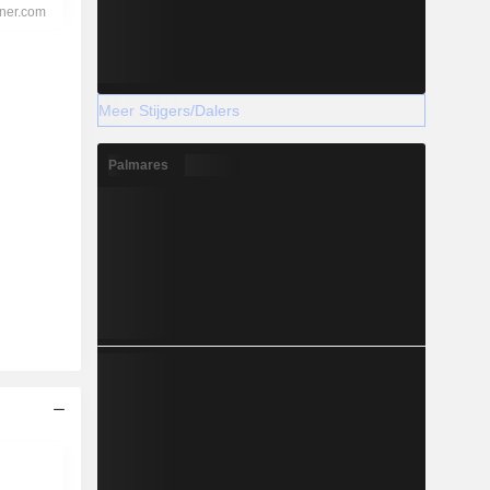
Meer Stijgers/Dalers
Palmares