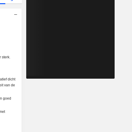
 sterk.
tief dicht
eit van de
een goed
 met