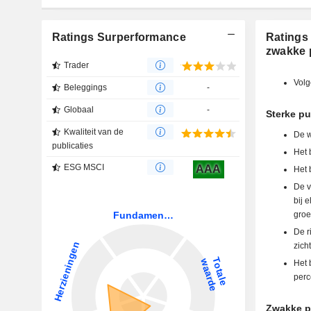
Ratings Surperformance
Ratings 
zwakke 
Trader
Volg
Beleggings
-
Globaal
-
Sterke pu
Kwaliteit van de
De w
publicaties
Het 
ESG MSCI
AAA
Het 
De v
bij 
groe
De r
zich
Het 
perc
Zwakke pu