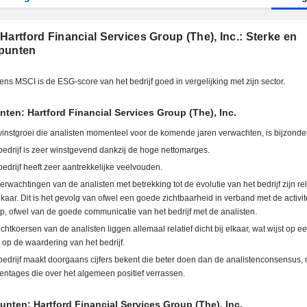
Hartford Financial Services Group (The), Inc.: Sterke en
punten
ens MSCI is de ESG-score van het bedrijf goed in vergelijking met zijn sector.
nten: Hartford Financial Services Group (The), Inc.
instgroei die analisten momenteel voor de komende jaren verwachten, is bijzonder
bedrijf is zeer winstgevend dankzij de hoge nettomarges.
bedrijf heeft zeer aantrekkelijke veelvouden.
erwachtingen van de analisten met betrekking tot de evolutie van het bedrijf zijn rela
elkaar. Dit is het gevolg van ofwel een goede zichtbaarheid in verband met de activit
p, ofwel van de goede communicatie van het bedrijf met de analisten.
ichtkoersen van de analisten liggen allemaal relatief dicht bij elkaar, wat wijst op 
t op de waardering van het bedrijf.
bedrijf maakt doorgaans cijfers bekent die beter doen dan de analistenconsensus,
entages die over het algemeen positief verrassen.
nten: Hartford Financial Services Group (The), Inc.