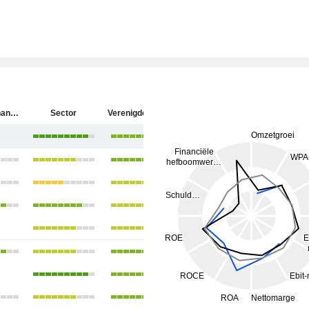
Hartford Financial Services Group (The), Inc.
Sector
Verenigde Staten