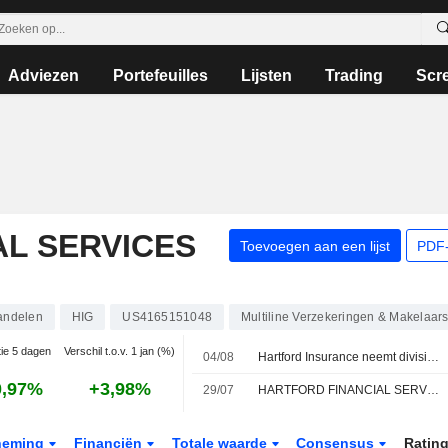
Adviezen
Portefeuilles
Lijsten
Trading
Scr
L SERVICES
Toevoegen aan een lijst
PDF-
andelen
HIG
US4165151048
Multiline Verzekeringen & Makelaar
tie 5 dagen
Verschil t.o.v. 1 jan (%)
04/08
Hartford Insurance neemt divisie werknemersverzekeringen van Equitable over
0,97%
+3,98%
29/07
HARTFORD FINANCIAL SERVICES GROUP (THE), INC. : Een koopadvies van Raymond James
neming
Financiën
Totale waarde
Consensus
Ratin