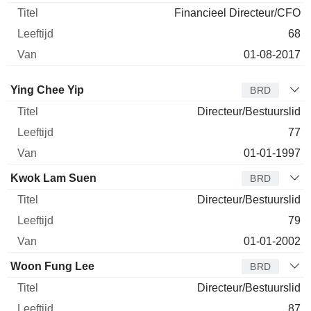
Financieel Directeur/CFO
68
01-08-2017
Bestuurder
Titel
Leeftijd
Van
Ying Chee Yip
BRD
Directeur/Bestuurslid
77
01-01-1997
Kwok Lam Suen
BRD
Directeur/Bestuurslid
79
01-01-2002
Woon Fung Lee
BRD
Directeur/Bestuurslid
87