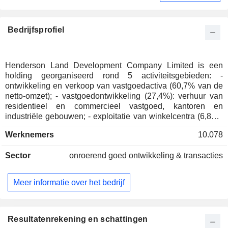
Bedrijfsprofiel
Henderson Land Development Company Limited is een
holding georganiseerd rond 5 activiteitsgebieden: -
ontwikkeling en verkoop van vastgoedactiva (60,7% van de
netto-omzet); - vastgoedontwikkeling (27,4%): verhuur van
residentieel en commercieel vastgoed, kantoren en
industriële gebouwen; - exploitatie van winkelcentra (6,8%);
- overige (5,1%). De netto-omzet is geografisch als volgt
Werknemers
10.078
verdeeld: Hongkong (75,4%) en China (24,6%).
Sector
onroerend goed ontwikkeling & transacties
Meer informatie over het bedrijf
Resultatenrekening en schattingen