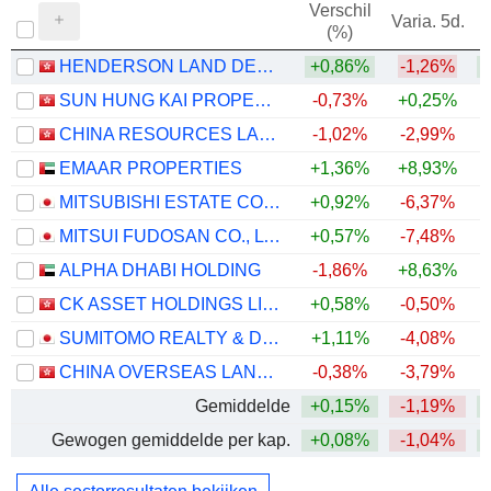
Verschil
Varia. 5d.
V
(%)
HENDERSON LAND DEVELOPMENT COMPANY LIMITED
+0,86%
-1,26%
SUN HUNG KAI PROPERTIES LIMITED
-0,73%
+0,25%
+
CHINA RESOURCES LAND LIMITED
-1,02%
-2,99%
+
EMAAR PROPERTIES
+1,36%
+8,93%
MITSUBISHI ESTATE CO., LTD.
+0,92%
-6,37%
+
MITSUI FUDOSAN CO., LTD.
+0,57%
-7,48%
ALPHA DHABI HOLDING
-1,86%
+8,63%
CK ASSET HOLDINGS LIMITED
+0,58%
-0,50%
+
SUMITOMO REALTY & DEVELOPMENT CO., LTD.
+1,11%
-4,08%
+
CHINA OVERSEAS LAND & INVESTMENT LIMITED
-0,38%
-3,79%
Gemiddelde
+0,15%
-1,19%
Gewogen gemiddelde per kap.
+0,08%
-1,04%