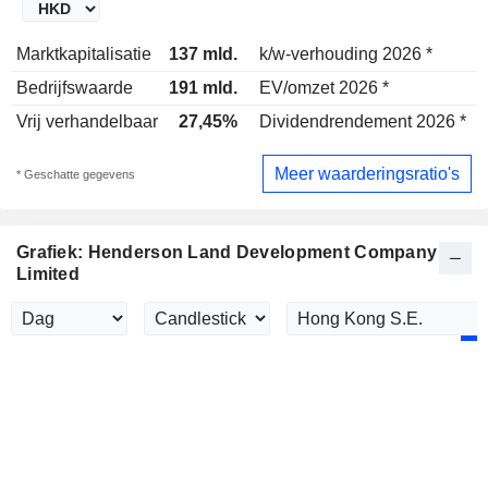
Marktkapitalisatie
137 mld.
k/w-verhouding 2026 *
Bedrijfswaarde
191 mld.
EV/omzet 2026 *
Vrij verhandelbaar
27,45%
Dividendrendement 2026 *
4
Meer waarderingsratio's
* Geschatte gegevens
Grafiek: Henderson Land Development Company
Limited