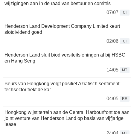
wijzigingen aan in de raad van bestuur en comités
07/07
CI
Henderson Land Development Company Limited keurt
slotdividend goed
02/06
CI
Henderson Land sluit biodiversiteitsleningen af bij HSBC
en Hang Seng
14/05
MT
Beurs van Hongkong volgt positief Aziatisch sentiment;
techsector trekt de kar
04/05
RE
Hongkong wijst terrein aan de Central Harbourfront toe aan
joint venture van Henderson Land op basis van vijfjarige
lease
24/04
MT