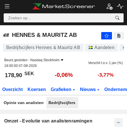
HENNES & MAURITZ AB
178,90
kr
-0,06%
HENNES & MAURITZ AB
Bedrijfscijfers Hennes & Mauritz AB
Aandelen
H
Beurs gesloten -
Nasdaq Stockholm
Verschil t.o.v. 1 jan (%)
18:00:00 07-08-2026
SEK
-0,06%
178,90
-3,77%
Overzicht
Koersen
Grafieken
Nieuws
Ondernem
Opinie van analisten
Bedrijfscijfers
Omzet - Evolutie van analistenramingen