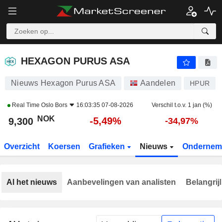
HEXAGON PURUS ASA
9,300
kr
-5,49%
HEXAGON PURUS ASA
Nieuws Hexagon Purus ASA
Aandelen
HPUR
Real Time
Oslo Bors
16:03:35 07-08-2026
Verschil t.o.v. 1 jan (%)
NOK
-5,49%
9,300
-34,97%
Overzicht
Koersen
Grafieken
Nieuws
Ondernem
Al het nieuws
Aanbevelingen van analisten
Belangrij